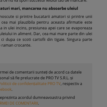
a ce nu va spori succesul felului tau de mancare.
raturi mari, mancarea nu absoarbe uleiul
noscute si printre bucatarii amatori si printre unii
ia cea mai plauzibila pentru aceasta afirmatie este
a in ulei incins, presiunea apei care se evaporeaza
eiului in aliment. Dar, cea mai mare parte din ulei
 ci dupa ce scoti cartofii din tigaie. Singura parte
le raman crocante.
formei de comentarii sunteți de acord ca datele
nal să fie prelucrate de PRO TV S.R.L. și
Politicii de confidențialitate PRO TV
, respectiv a
acebook
.
reprezinta acordul dumneavoastra privind
ORMEI DE COMENTARII
.