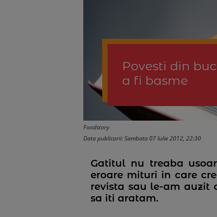
Povesti din buc
a fi basme
Foodstory
Data publicarii: Sambata 07 Iulie 2012, 22:30
Gatitul nu treaba usoar
eroare mituri in care cre
revista sau le-am auzit 
sa iti aratam.