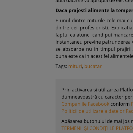
abia daca se va apropia de ele. Cee
Daca prajesti alimente la tempe
E unul dintre miturile cele mai cu
dintre cei profesionisti. Explicat
faptul ca atunci cand pui mancare
instantaneu previne patrunderea ul
se absoarbe nu in timpul prajirii,
buna este ca in acest fel alimente
Tags:
mituri
,
bucatar
Prin activarea și utilizarea Plat
dumneavoastră cu caracter perso
Companiile Facebook
conform
Politicii de utilizare a datelor F
Apăsarea butonului de mai jos 
TERMENII ȘI CONDIȚIILE PLATF