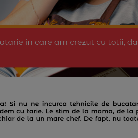
atarie in care am crezut cu totii, d
a! Si nu ne incurca tehnicile de bucata
dem cu tarie. Le stim de la mama, de la pr
chiar de la un mare chef. De fapt, nu toa