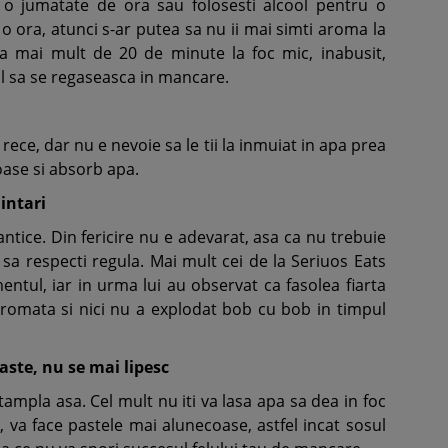
e o jumatate de ora sau folosesti alcool pentru o
e o ora, atunci s-ar putea sa nu ii mai simti aroma la
ea mai mult de 20 de minute la foc mic, inabusit,
l sa se regaseasca in mancare.
 rece, dar nu e nevoie sa le tii la inmuiat in apa prea
oase si absorb apa.
 intari
antice. Din fericire nu e adevarat, asa ca nu trebuie
sa respecti regula. Mai mult cei de la Seriuos Eats
entul, iar in urma lui au observat ca fasolea fiarta
romata si nici nu a explodat bob cu bob in timpul
aste, nu se mai lipesc
ntampla asa. Cel mult nu iti va lasa apa sa dea in foc
 va face pastele mai alunecoase, astfel incat sosul