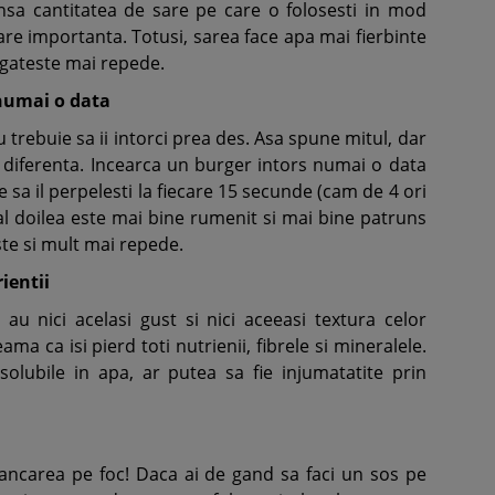
insa cantitatea de sare pe care o folosesti in mod
e importanta. Totusi, sarea face apa mai fierbinte
gateste mai repede.
 numai o data
 trebuie sa ii intorci prea des. Asa spune mitul, dar
i diferenta. Incearca un burger intors numai o data
re sa il perpelesti la fiecare 15 secunde (cam de 4 ori
-al doilea este mai bine rumenit si mai bine patruns
ste si mult mai repede.
rientii
au nici acelasi gust si nici aceeasi textura celor
ama ca isi pierd toti nutrienii, fibrele si mineralele.
solubile in apa, ar putea sa fie injumatatite prin
mancarea pe foc! Daca ai de gand sa faci un sos pe