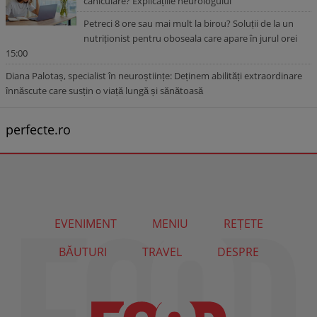
caniculare? Explicațiile neurologului
Petreci 8 ore sau mai mult la birou? Soluții de la un
nutriționist pentru oboseala care apare în jurul orei
15:00
Diana Palotaș, specialist în neuroștiințe: Deținem abilități extraordinare
înnăscute care susțin o viață lungă și sănătoasă
perfecte.ro
EVENIMENT
MENIU
REȚETE
BĂUTURI
TRAVEL
DESPRE