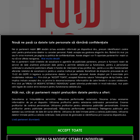
Nouă ne pasă ca datele tale personale să rămână confidențiale
Noi și partenerii noștri
201
stocăm și/sau accesăm informații pe dispozitivul dvs., precum identificatorii cookie
unici pentru prelucrarea datelor cu caracter personal. Puteți accepta sau gestiona alegerile dvs. făcând clic mai jos
sau în orice moment, pe pagina cu politica de confidențialitate. Aceste alegeri vor fi raportate partenerilor noștri și
nu vă vor afecta navigarea.
Mai multe detalii
Noi si partenerii nostri (retelele de socializare si agentiile de publicitate partenere, precum si furnizorii nostri de
servicii de date analitice) prelucram date pentru a permite website-ului sa functioneze, pentru a personaliza
continutul si anunturile publicitare afisate in functie de interesele si/sau profilul dvs., pentru a va oferi functionalitati
aferente retelelor de socializare si pentru a analiza traficul pe website. Beneficiati de drepturile prevazute de art.
15-22 din GDPR in legatura cu prelucrarea datelor cu caracter personal. Aceste drepturi pot fi exercitate prin
modalitatea indicata
aici
. Prin click pe “ACCEPT TOATE”, acceptati folosirea tuturor Tehnologiilor de tip Cookie, care
implica inclusiv acceptul dvs. cu privire la stocarea/accesarea informatiilor de catre Vendor-ii cu care colaboram.
Prin click pe “VREAU SA MODIFIC SETARILE INDIVIDUAL” puteti schimba preferintele in mod individual, mai putin
cele legate de cookie strict necesare pentru functionarea website-ului.
Atât noi, cât și partenerii noștri prelucrăm datele pentru a oferi:
Dezvoltarea și îmbunătățirea serviciilor. Măsurarea performanței reclamelor. Stocarea și/sau accesarea
informațiilor de pe un dispozitiv. Utilizarea profilurilor pentru selectarea conținutului personalizat. Crearea
© 2019 PRO TV S.R.L |
Politica de Cookie
|
Politica
profilurilor de conținut personalizat. Utilizarea profilurilor pentru selectarea publicității personalizate. Crearea
profilurilor pentru publicitate personalizată. Măsurarea performanței conținutului. Înțelegerea publicului prin
de confidentialitate
statistici sau combinații de date din surse diferite. Utilizarea de date limitate pentru a selecta publicitatea. Utilizarea
datelor limitate pentru a selecta conținutul. Date precise de geolocație și identificarea prin scanarea dispozitivului.
Listă parteneri (furnizori)
ACCEPT TOATE
VREAU SA MODIFIC SETARILE INDIVIDUAL