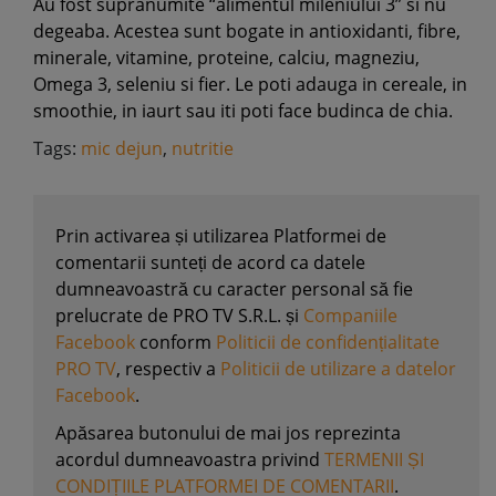
Au fost supranumite “alimentul mileniului 3” si nu
degeaba. Acestea sunt bogate in antioxidanti, fibre,
minerale, vitamine, proteine, calciu, magneziu,
Omega 3, seleniu si fier. Le poti adauga in cereale, in
smoothie, in iaurt sau iti poti face budinca de chia.
Tags:
mic dejun
,
nutritie
Prin activarea și utilizarea Platformei de
comentarii sunteți de acord ca datele
dumneavoastră cu caracter personal să fie
prelucrate de PRO TV S.R.L. și
Companiile
Facebook
conform
Politicii de confidențialitate
PRO TV
, respectiv a
Politicii de utilizare a datelor
Facebook
.
Apăsarea butonului de mai jos reprezinta
acordul dumneavoastra privind
TERMENII ȘI
CONDIȚIILE PLATFORMEI DE COMENTARII
.