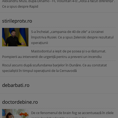
Alexandru Musi, după Dinamo - FC Voluntari 4-0: „Asta a făcut diferența”.
Ce a spus despre Rapid
stirileprotv.ro
S-a încheiat „campania de 40 de zile” a Ucrainei
împotriva Rusiei. Ce a spus Zelenski despre rezultatul
operațiunii
Mastodontul a ieșit de pe șosea și s-a răsturnat.
Pompierii au intervenit de urgență pentru a preveni un incendiu
Riscul ascuns după scufundarea barjelor în Dunăre. Ce au constatat
specialiștii în timpul operațiunii de la Cernavodă
debarbati.ro
doctordebine.ro
De ce fenomenul de brain fog se accentuează în zilele