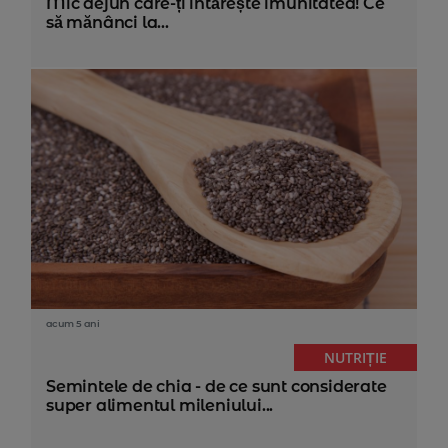
Mic dejun care-ți întărește imunitatea! Ce
să mănânci la...
acum 5 ani
NUTRIȚIE
Semintele de chia - de ce sunt considerate
super alimentul mileniului...