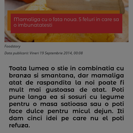
Mamaliga cu o fata noua. 5 feluri in care sa
o imbunatatesti
Foodstory
Data publicarii: Vineri 19 Septembrie 2014, 00:08
Toata lumea o stie in combinatia cu
branza si smantana, dar mamaliga
atat de raspandita la noi poate fi
mult mai gustoasa de atat. Poti
pune langa ea si sosuri cu legume
pentru o masa satioasa sau o poti
face dulce pentru micul dejun. Iti
dam cinci idei pe care nu el poti
refuza.