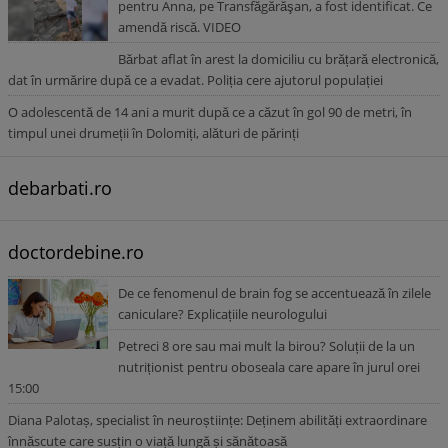
pentru Anna, pe Transfăgărăşan, a fost identificat. Ce
amendă riscă. VIDEO
Bărbat aflat în arest la domiciliu cu brățară electronică,
dat în urmărire după ce a evadat. Poliția cere ajutorul populației
O adolescentă de 14 ani a murit după ce a căzut în gol 90 de metri, în
timpul unei drumeții în Dolomiți, alături de părinți
debarbati.ro
doctordebine.ro
De ce fenomenul de brain fog se accentuează în zilele
caniculare? Explicațiile neurologului
Petreci 8 ore sau mai mult la birou? Soluții de la un
nutriționist pentru oboseala care apare în jurul orei
15:00
Diana Palotaș, specialist în neuroștiințe: Deținem abilități extraordinare
înnăscute care susțin o viață lungă și sănătoasă