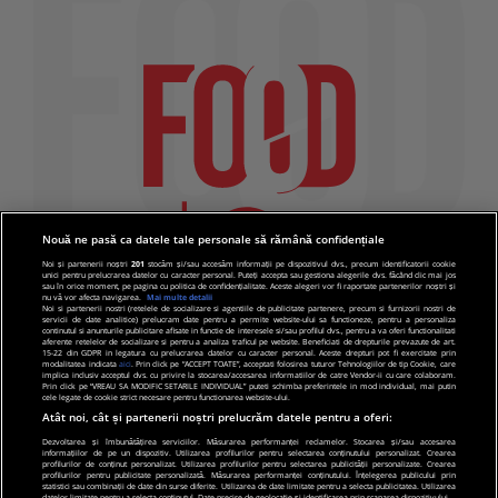
Nouă ne pasă ca datele tale personale să rămână confidențiale
Noi și partenerii noștri
201
stocăm și/sau accesăm informații pe dispozitivul dvs., precum identificatorii cookie
unici pentru prelucrarea datelor cu caracter personal. Puteți accepta sau gestiona alegerile dvs. făcând clic mai jos
sau în orice moment, pe pagina cu politica de confidențialitate. Aceste alegeri vor fi raportate partenerilor noștri și
nu vă vor afecta navigarea.
Mai multe detalii
Noi si partenerii nostri (retelele de socializare si agentiile de publicitate partenere, precum si furnizorii nostri de
servicii de date analitice) prelucram date pentru a permite website-ului sa functioneze, pentru a personaliza
continutul si anunturile publicitare afisate in functie de interesele si/sau profilul dvs., pentru a va oferi functionalitati
aferente retelelor de socializare si pentru a analiza traficul pe website. Beneficiati de drepturile prevazute de art.
15-22 din GDPR in legatura cu prelucrarea datelor cu caracter personal. Aceste drepturi pot fi exercitate prin
modalitatea indicata
aici
. Prin click pe “ACCEPT TOATE”, acceptati folosirea tuturor Tehnologiilor de tip Cookie, care
implica inclusiv acceptul dvs. cu privire la stocarea/accesarea informatiilor de catre Vendor-ii cu care colaboram.
Prin click pe “VREAU SA MODIFIC SETARILE INDIVIDUAL” puteti schimba preferintele in mod individual, mai putin
cele legate de cookie strict necesare pentru functionarea website-ului.
Atât noi, cât și partenerii noștri prelucrăm datele pentru a oferi:
Dezvoltarea și îmbunătățirea serviciilor. Măsurarea performanței reclamelor. Stocarea și/sau accesarea
informațiilor de pe un dispozitiv. Utilizarea profilurilor pentru selectarea conținutului personalizat. Crearea
© 2019 PRO TV S.R.L |
Politica de Cookie
|
Politica
profilurilor de conținut personalizat. Utilizarea profilurilor pentru selectarea publicității personalizate. Crearea
profilurilor pentru publicitate personalizată. Măsurarea performanței conținutului. Înțelegerea publicului prin
de confidentialitate
statistici sau combinații de date din surse diferite. Utilizarea de date limitate pentru a selecta publicitatea. Utilizarea
datelor limitate pentru a selecta conținutul. Date precise de geolocație și identificarea prin scanarea dispozitivului.