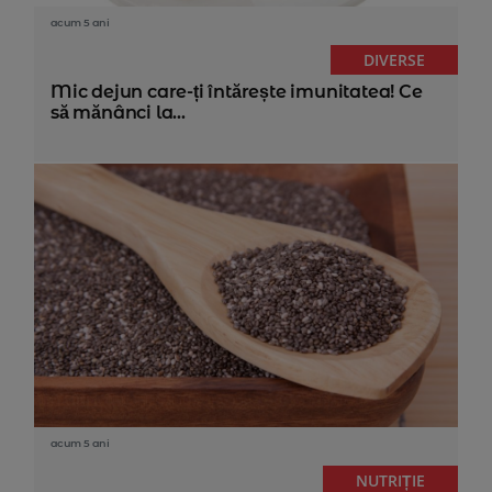
acum 5 ani
DIVERSE
Mic dejun care-ți întărește imunitatea! Ce
să mănânci la...
acum 5 ani
NUTRIȚIE