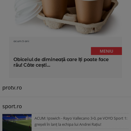
acum 5 ani
MENIU
Obiceiul de dimineață care îți poate face
rău! Câte cești...
protv.ro
sport.ro
ACUM: Ipswich - Rayo Vallecano 3-0, pe VOYO Sport 1:
greșeli în lanț la echipa lui Andrei Rațiu!