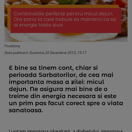
Combinatiile perfecte pentru micul dejun.
Ora pana la care trebuie sa mananci ca sa
ai energie toata ziua
Foodstory
Data publicarii: Duminica 20 Decembrie 2015, 15:17
E bine sa tinem cont, chiar si
perioada Sarbatorilor, de cea mai
importanta masa a zilei: micul
dejun. Ne asigura mai bine de o
treime din energia necesara si este
un prim pas facut corect spre o viata
sanatoasa.
Luptam impotriva obezitatii, a diabetului, impotriva