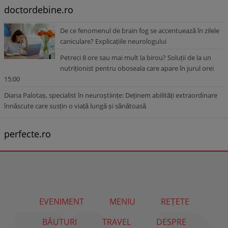
doctordebine.ro
De ce fenomenul de brain fog se accentuează în zilele
caniculare? Explicațiile neurologului
Petreci 8 ore sau mai mult la birou? Soluții de la un
nutriționist pentru oboseala care apare în jurul orei
15:00
Diana Palotaș, specialist în neuroștiințe: Deținem abilități extraordinare
înnăscute care susțin o viață lungă și sănătoasă
perfecte.ro
EVENIMENT
MENIU
REȚETE
BĂUTURI
TRAVEL
DESPRE