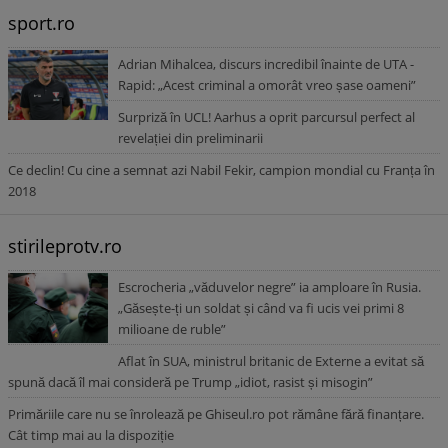
sport.ro
Adrian Mihalcea, discurs incredibil înainte de UTA -
Rapid: „Acest criminal a omorât vreo șase oameni”
Surpriză în UCL! Aarhus a oprit parcursul perfect al
revelației din preliminarii
Ce declin! Cu cine a semnat azi Nabil Fekir, campion mondial cu Franța în
2018
stirileprotv.ro
Escrocheria „văduvelor negre” ia amploare în Rusia.
„Găsește-ți un soldat și când va fi ucis vei primi 8
milioane de ruble”
Aflat în SUA, ministrul britanic de Externe a evitat să
spună dacă îl mai consideră pe Trump „idiot, rasist și misogin”
Primăriile care nu se înrolează pe Ghiseul.ro pot rămâne fără finanțare.
Cât timp mai au la dispoziție