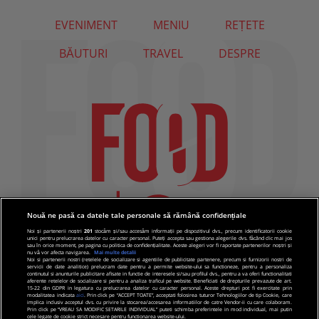
EVENIMENT
MENIU
REȚETE
BĂUTURI
TRAVEL
DESPRE
Nouă ne pasă ca datele tale personale să rămână confidențiale
Noi și partenerii noștri
201
stocăm și/sau accesăm informații pe dispozitivul dvs., precum identificatorii cookie
unici pentru prelucrarea datelor cu caracter personal. Puteți accepta sau gestiona alegerile dvs. făcând clic mai jos
sau în orice moment, pe pagina cu politica de confidențialitate. Aceste alegeri vor fi raportate partenerilor noștri și
nu vă vor afecta navigarea.
Mai multe detalii
Noi si partenerii nostri (retelele de socializare si agentiile de publicitate partenere, precum si furnizorii nostri de
servicii de date analitice) prelucram date pentru a permite website-ului sa functioneze, pentru a personaliza
continutul si anunturile publicitare afisate in functie de interesele si/sau profilul dvs., pentru a va oferi functionalitati
aferente retelelor de socializare si pentru a analiza traficul pe website. Beneficiati de drepturile prevazute de art.
15-22 din GDPR in legatura cu prelucrarea datelor cu caracter personal. Aceste drepturi pot fi exercitate prin
modalitatea indicata
aici
. Prin click pe “ACCEPT TOATE”, acceptati folosirea tuturor Tehnologiilor de tip Cookie, care
implica inclusiv acceptul dvs. cu privire la stocarea/accesarea informatiilor de catre Vendor-ii cu care colaboram.
Prin click pe “VREAU SA MODIFIC SETARILE INDIVIDUAL” puteti schimba preferintele in mod individual, mai putin
cele legate de cookie strict necesare pentru functionarea website-ului.