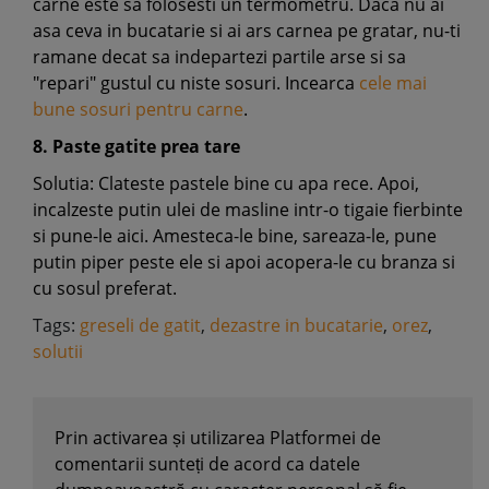
carne este sa folosesti un termometru. Daca nu ai
asa ceva in bucatarie si ai ars carnea pe gratar, nu-ti
ramane decat sa indepartezi partile arse si sa
"repari" gustul cu niste sosuri. Incearca
cele mai
bune sosuri pentru carne
.
8. Paste gatite prea tare
Solutia: Clateste pastele bine cu apa rece. Apoi,
incalzeste putin ulei de masline intr-o tigaie fierbinte
si pune-le aici. Amesteca-le bine, sareaza-le, pune
putin piper peste ele si apoi acopera-le cu branza si
cu sosul preferat.
Tags:
greseli de gatit
,
dezastre in bucatarie
,
orez
,
solutii
Prin activarea și utilizarea Platformei de
comentarii sunteți de acord ca datele