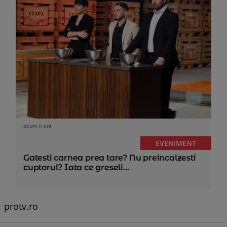
acum 11 ani
EVENIMENT
Gatesti carnea prea tare? Nu preincalzesti
cuptorul? Iata ce greseli...
protv.ro