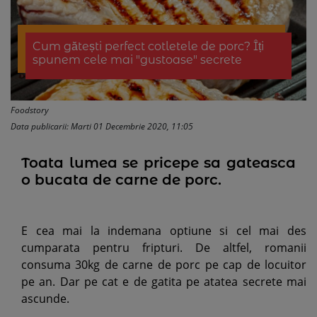
Cum gătești perfect cotletele de porc? Îți
spunem cele mai "gustoase" secrete
Foodstory
Data publicarii: Marti 01 Decembrie 2020, 11:05
Toata lumea se pricepe sa gateasca
o bucata de carne de porc.
E cea mai la indemana optiune si cel mai des
cumparata pentru fripturi. De altfel, romanii
consuma 30kg de carne de porc pe cap de locuitor
pe an. Dar pe cat e de gatita pe atatea secrete mai
ascunde.