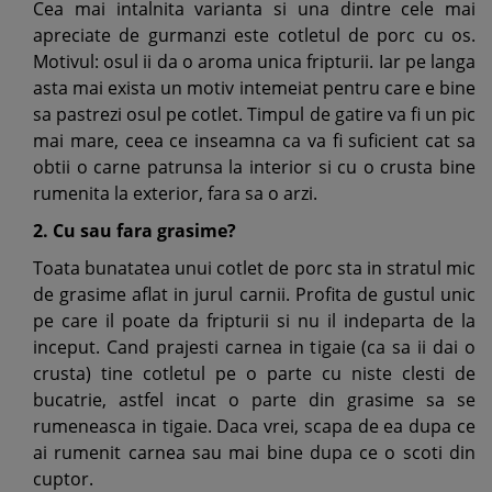
Cea mai intalnita varianta si una dintre cele mai
apreciate de gurmanzi este cotletul de porc cu os.
Motivul: osul ii da o aroma unica fripturii. Iar pe langa
asta mai exista un motiv intemeiat pentru care e bine
sa pastrezi osul pe cotlet. Timpul de gatire va fi un pic
mai mare, ceea ce inseamna ca va fi suficient cat sa
obtii o carne patrunsa la interior si cu o crusta bine
rumenita la exterior, fara sa o arzi.
2. Cu sau fara grasime?
Toata bunatatea unui cotlet de porc sta in stratul mic
de grasime aflat in jurul carnii. Profita de gustul unic
pe care il poate da fripturii si nu il indeparta de la
inceput. Cand prajesti carnea in tigaie (ca sa ii dai o
crusta) tine cotletul pe o parte cu niste clesti de
bucatrie, astfel incat o parte din grasime sa se
rumeneasca in tigaie. Daca vrei, scapa de ea dupa ce
ai rumenit carnea sau mai bine dupa ce o scoti din
cuptor.