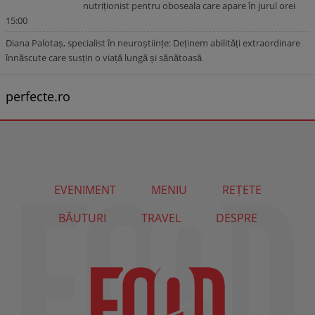
nutriționist pentru oboseala care apare în jurul orei
15:00
Diana Palotaș, specialist în neuroștiințe: Deținem abilități extraordinare
înnăscute care susțin o viață lungă și sănătoasă
perfecte.ro
EVENIMENT
MENIU
REȚETE
BĂUTURI
TRAVEL
DESPRE