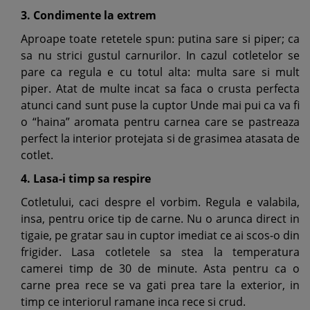
3. Condimente la extrem
Aproape toate retetele spun: putina sare si piper; ca
sa nu strici gustul carnurilor. In cazul cotletelor se
pare ca regula e cu totul alta: multa sare si mult
piper. Atat de multe incat sa faca o crusta perfecta
atunci cand sunt puse la cuptor Unde mai pui ca va fi
o “haina” aromata pentru carnea care se pastreaza
perfect la interior protejata si de grasimea atasata de
cotlet.
4. Lasa-i timp sa respire
Cotletului, caci despre el vorbim. Regula e valabila,
insa, pentru orice tip de carne. Nu o arunca direct in
tigaie, pe gratar sau in cuptor imediat ce ai scos-o din
frigider. Lasa cotletele sa stea la temperatura
camerei timp de 30 de minute. Asta pentru ca o
carne prea rece se va gati prea tare la exterior, in
timp ce interiorul ramane inca rece si crud.