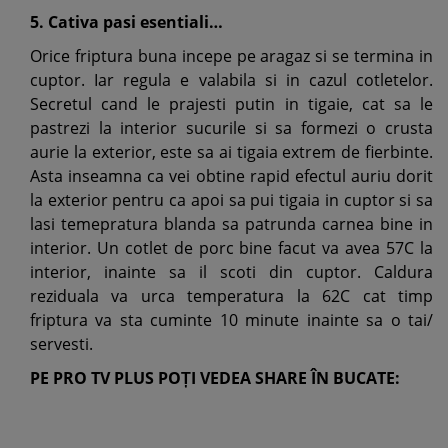
5. Cativa pasi esentiali…
Orice friptura buna incepe pe aragaz si se termina in
cuptor. Iar regula e valabila si in cazul cotletelor.
Secretul cand le prajesti putin in tigaie, cat sa le
pastrezi la interior sucurile si sa formezi o crusta
aurie la exterior, este sa ai tigaia extrem de fierbinte.
Asta inseamna ca vei obtine rapid efectul auriu dorit
la exterior pentru ca apoi sa pui tigaia in cuptor si sa
lasi temepratura blanda sa patrunda carnea bine in
interior. Un cotlet de porc bine facut va avea 57C la
interior, inainte sa il scoti din cuptor. Caldura
reziduala va urca temperatura la 62C cat timp
friptura va sta cuminte 10 minute inainte sa o tai/
servesti.
PE PRO TV PLUS POȚI VEDEA SHARE ÎN BUCATE: