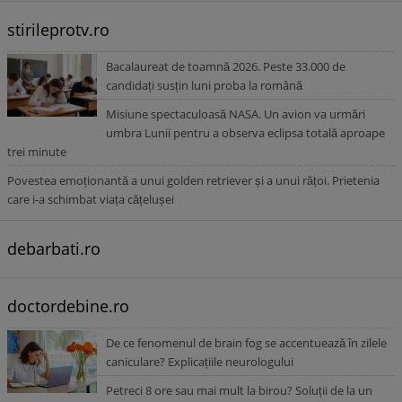
stirileprotv.ro
Bacalaureat de toamnă 2026. Peste 33.000 de
candidați susțin luni proba la română
Misiune spectaculoasă NASA. Un avion va urmări
umbra Lunii pentru a observa eclipsa totală aproape
trei minute
Povestea emoționantă a unui golden retriever și a unui rățoi. Prietenia
care i-a schimbat viața cățelușei
debarbati.ro
doctordebine.ro
De ce fenomenul de brain fog se accentuează în zilele
caniculare? Explicațiile neurologului
Petreci 8 ore sau mai mult la birou? Soluții de la un