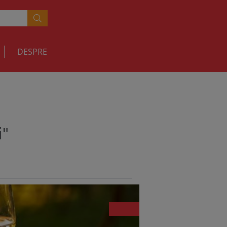
DESPRE
i"