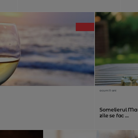
acum 11 ani
Somelierul Mar
zile se fac ...