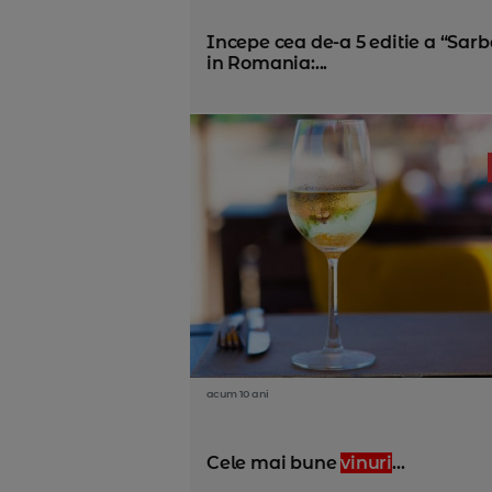
Incepe cea de-a 5 editie a “Sarb
in Romania:...
acum 10 ani
Cele mai bune
vinuri
...