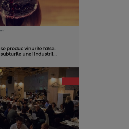
ani
e produc vinurile false.
ubturile unei industrii...