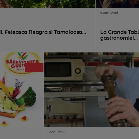
acum 10 ani
ii. Feteasca Neagra si Tamaioasa...
La Grande Table
gastronomiei...
acum 10 ani