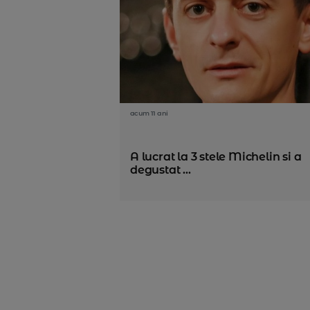
acum 11 ani
A lucrat la 3 stele Michelin si a
degustat ...