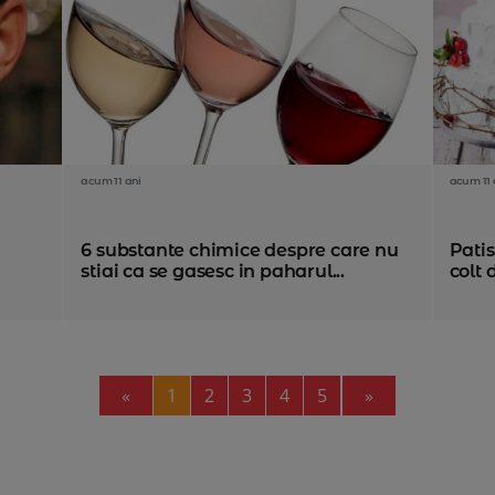
acum 11 ani
acum 11 
6 substante chimice despre care nu
Patis
stiai ca se gasesc in paharul...
colt 
Previous
Next
«
1
2
3
4
5
»