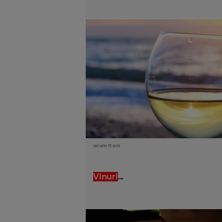
acum 11 ani
Vinuri
...