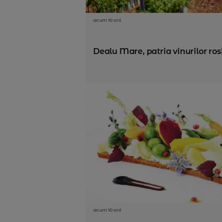
acum 10 ani
Dealu Mare, patria vinurilor ros
acum 10 ani