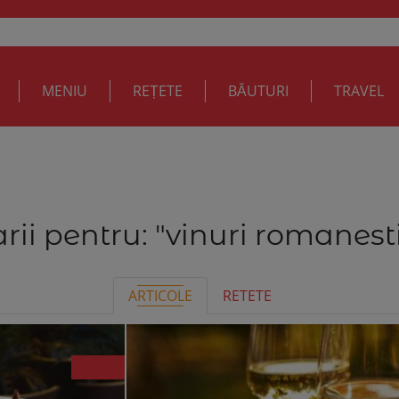
MENIU
REȚETE
BĂUTURI
TRAVEL
rii pentru:
"vinuri romanest
ARTICOLE
RETETE