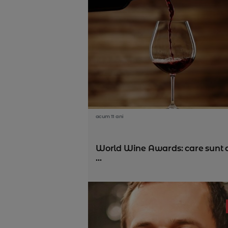
acum 11 ani
World Wine Awards: care sunt 
...