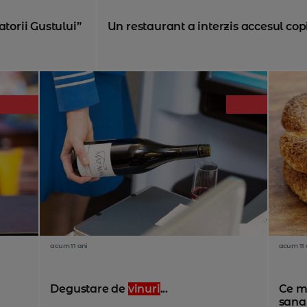
atorii Gustului”
Un restaurant a interzis accesul copii
acum 11 ani
acum 11 
Degustare de
vinuri
...
Ce m
sanat