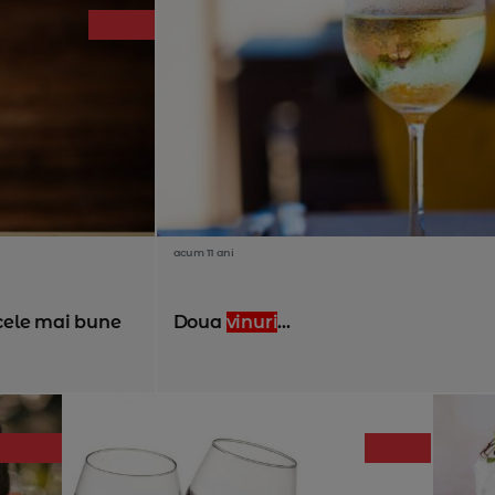
acum 11 ani
cele mai bune
Doua
vinuri
...