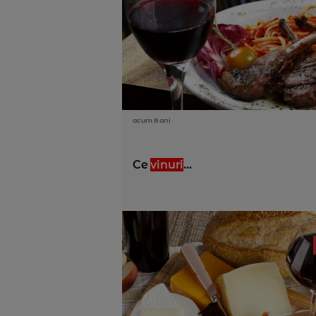
acum 8 ani
Ce
vinuri
...