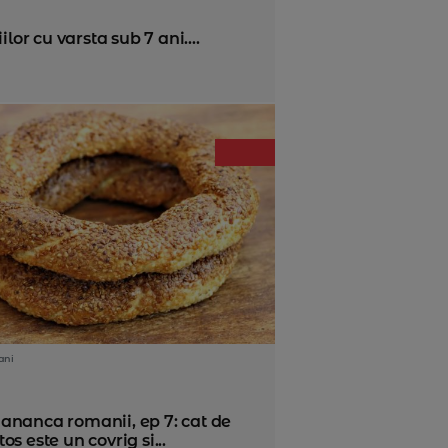
lor cu varsta sub 7 ani....
ani
ananca romanii, ep 7: cat de
os este un covrig si...