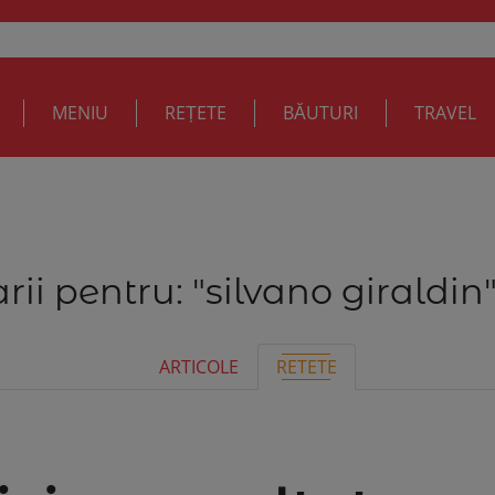
MENIU
REȚETE
BĂUTURI
TRAVEL
rii pentru:
"silvano giraldin
ARTICOLE
RETETE