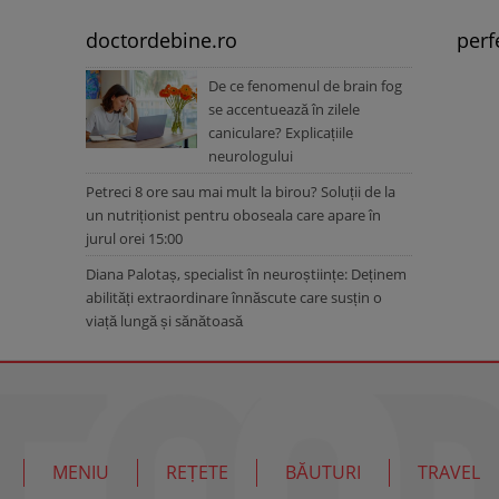
doctordebine.ro
perf
De ce fenomenul de brain fog
se accentuează în zilele
caniculare? Explicațiile
neurologului
Petreci 8 ore sau mai mult la birou? Soluții de la
un nutriționist pentru oboseala care apare în
jurul orei 15:00
Diana Palotaș, specialist în neuroștiințe: Deținem
abilități extraordinare înnăscute care susțin o
viață lungă și sănătoasă
MENIU
REȚETE
BĂUTURI
TRAVEL