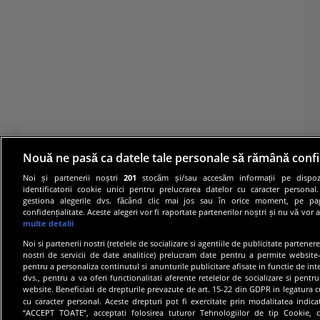
Nouă ne pasă ca datele tale personale să rămână confi
Noi și partenerii noștri
201
stocăm și/sau accesăm informații pe dispozi
identificatorii cookie unici pentru prelucrarea datelor cu caracter personal
gestiona alegerile dvs. făcând clic mai jos sau în orice moment, pe pa
confidențialitate. Aceste alegeri vor fi raportate partenerilor noștri și nu vă vor 
multe detalii
Noi si partenerii nostri (retelele de socializare si agentiile de publicitate partener
nostri de servicii de date analitice) prelucram date pentru a permite website-
pentru a personaliza continutul si anunturile publicitare afisate in functie de inte
dvs., pentru a va oferi functionalitati aferente retelelor de socializare si pentru
© 20
website. Beneficiati de drepturile prevazute de art. 15-22 din GDPR in legatura c
cu caracter personal. Aceste drepturi pot fi exercitate prin modalitatea indic
“ACCEPT TOATE”, acceptati folosirea tuturor Tehnologiilor de tip Cookie, c