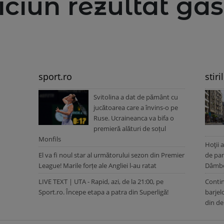
iciun rezultat gasi
sport.ro
stiri
Svitolina a dat de pământ cu
jucătoarea care a învins-o pe
Ruse. Ucraineanca va bifa o
premieră alături de soțul
Monfils
Hoţii 
El va fi noul star al următorului sezon din Premier
de pan
League! Marile forțe ale Angliei l-au ratat
Dâmbov
LIVE TEXT | UTA - Rapid, azi, de la 21:00, pe
Contin
Sport.ro. Începe etapa a patra din Superligă!
barjel
din de