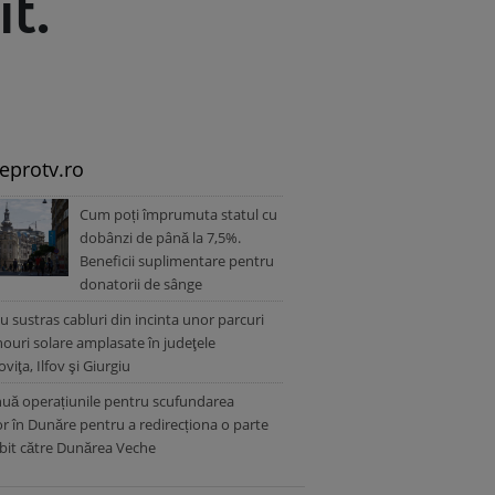
t.
leprotv.ro
Cum poți împrumuta statul cu
dobânzi de până la 7,5%.
Beneficii suplimentare pentru
donatorii de sânge
au sustras cabluri din incinta unor parcuri
ouri solare amplasate în judeţele
iţa, Ilfov şi Giurgiu
uă operațiunile pentru scufundarea
or în Dunăre pentru a redirecționa o parte
bit către Dunărea Veche