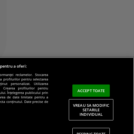
 pentru a oferi:
formanței reclamelor. Stocarea
a profilurilor pentru selectarea
inut personalizat. Utilizarea
e. Crearea profilurilor pentru
ACCEPT TOATE
lui. Înțelegerea publicului prin
zarea de date limitate pentru a
lecta conținutul. Date precise de
VREAU SA MODIFIC
SETARILE
INDIVIDUAL
litate
RESPING TOATE