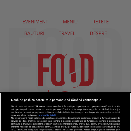
EVENIMENT
MENIU
REȚETE
BĂUTURI
TRAVEL
DESPRE
Nouă ne pasă ca datele tale personale să rămână confidențiale
Noi și partenerii noștri
201
stocăm și/sau accesăm informații pe dispozitivul dvs., precum identificatorii cookie
unici pentru prelucrarea datelor cu caracter personal. Puteți accepta sau gestiona alegerile dvs. făcând clic mai jos
sau în orice moment, pe pagina cu politica de confidențialitate. Aceste alegeri vor fi raportate partenerilor noștri și
nu vă vor afecta navigarea.
Mai multe detalii
Noi si partenerii nostri (retelele de socializare si agentiile de publicitate partenere, precum si furnizorii nostri de
servicii de date analitice) prelucram date pentru a permite website-ului sa functioneze, pentru a personaliza
continutul si anunturile publicitare afisate in functie de interesele si/sau profilul dvs., pentru a va oferi functionalitati
aferente retelelor de socializare si pentru a analiza traficul pe website. Beneficiati de drepturile prevazute de art.
15-22 din GDPR in legatura cu prelucrarea datelor cu caracter personal. Aceste drepturi pot fi exercitate prin