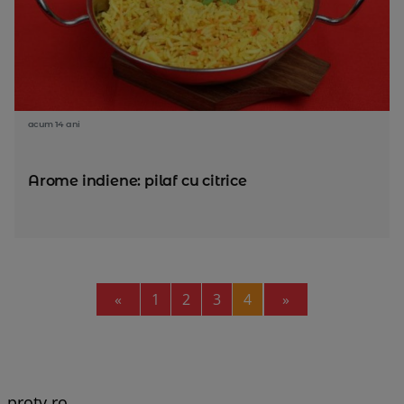
acum 14 ani
Arome indiene: pilaf cu citrice
Previous
Next
«
1
2
3
4
»
protv.ro