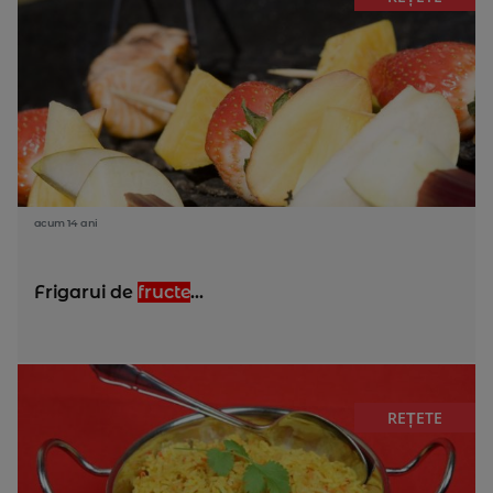
acum 14 ani
Frigarui de
fructe
...
REȚETE