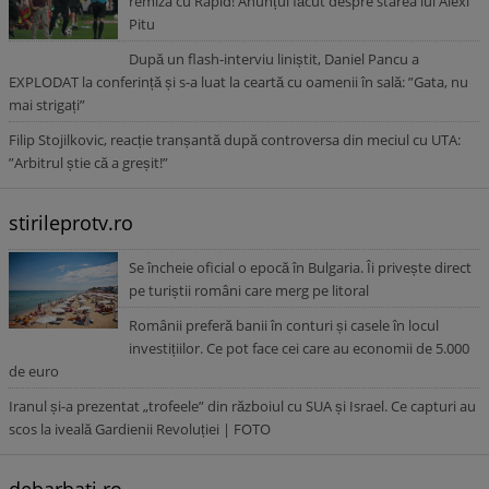
remiza cu Rapid! Anunțul făcut despre starea lui Alexi
Pitu
După un flash-interviu liniștit, Daniel Pancu a
EXPLODAT la conferință și s-a luat la ceartă cu oamenii în sală: ”Gata, nu
mai strigați”
Filip Stojilkovic, reacție tranșantă după controversa din meciul cu UTA:
”Arbitrul știe că a greșit!”
stirileprotv.ro
Se încheie oficial o epocă în Bulgaria. Îi privește direct
pe turiștii români care merg pe litoral
Românii preferă banii în conturi și casele în locul
investițiilor. Ce pot face cei care au economii de 5.000
de euro
Iranul și-a prezentat „trofeele” din războiul cu SUA și Israel. Ce capturi au
scos la iveală Gardienii Revoluției | FOTO