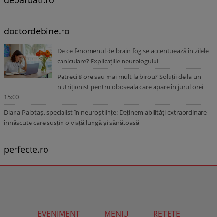
debarbati.ro
doctordebine.ro
De ce fenomenul de brain fog se accentuează în zilele
caniculare? Explicațiile neurologului
Petreci 8 ore sau mai mult la birou? Soluții de la un
nutriționist pentru oboseala care apare în jurul orei
15:00
Diana Palotaș, specialist în neuroștiințe: Deținem abilități extraordinare
înnăscute care susțin o viață lungă și sănătoasă
perfecte.ro
EVENIMENT
MENIU
REȚETE