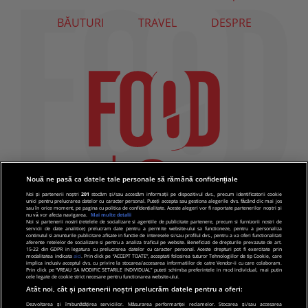
BĂUTURI
TRAVEL
DESPRE
Nouă ne pasă ca datele tale personale să rămână confidențiale
Noi și partenerii noștri
201
stocăm și/sau accesăm informații pe dispozitivul dvs., precum identificatorii cookie
unici pentru prelucrarea datelor cu caracter personal. Puteți accepta sau gestiona alegerile dvs. făcând clic mai jos
sau în orice moment, pe pagina cu politica de confidențialitate. Aceste alegeri vor fi raportate partenerilor noștri și
nu vă vor afecta navigarea.
Mai multe detalii
Noi si partenerii nostri (retelele de socializare si agentiile de publicitate partenere, precum si furnizorii nostri de
servicii de date analitice) prelucram date pentru a permite website-ului sa functioneze, pentru a personaliza
continutul si anunturile publicitare afisate in functie de interesele si/sau profilul dvs., pentru a va oferi functionalitati
aferente retelelor de socializare si pentru a analiza traficul pe website. Beneficiati de drepturile prevazute de art.
15-22 din GDPR in legatura cu prelucrarea datelor cu caracter personal. Aceste drepturi pot fi exercitate prin
modalitatea indicata
aici
. Prin click pe “ACCEPT TOATE”, acceptati folosirea tuturor Tehnologiilor de tip Cookie, care
implica inclusiv acceptul dvs. cu privire la stocarea/accesarea informatiilor de catre Vendor-ii cu care colaboram.
Prin click pe “VREAU SA MODIFIC SETARILE INDIVIDUAL” puteti schimba preferintele in mod individual, mai putin
cele legate de cookie strict necesare pentru functionarea website-ului.
Atât noi, cât și partenerii noștri prelucrăm datele pentru a oferi:
Dezvoltarea și îmbunătățirea serviciilor. Măsurarea performanței reclamelor. Stocarea și/sau accesarea