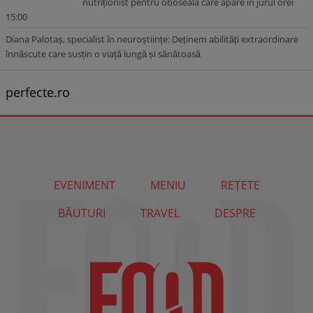
nutriționist pentru oboseala care apare în jurul orei
15:00
Diana Palotaș, specialist în neuroștiințe: Deținem abilități extraordinare
înnăscute care susțin o viață lungă și sănătoasă
perfecte.ro
EVENIMENT
MENIU
REȚETE
BĂUTURI
TRAVEL
DESPRE