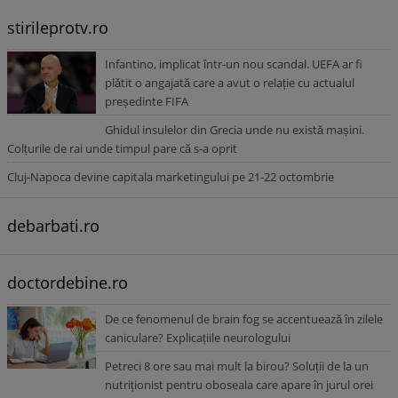
stirileprotv.ro
Infantino, implicat într-un nou scandal. UEFA ar fi
plătit o angajată care a avut o relație cu actualul
președinte FIFA
Ghidul insulelor din Grecia unde nu există mașini.
Colțurile de rai unde timpul pare că s-a oprit
Cluj-Napoca devine capitala marketingului pe 21-22 octombrie
debarbati.ro
doctordebine.ro
De ce fenomenul de brain fog se accentuează în zilele
caniculare? Explicațiile neurologului
Petreci 8 ore sau mai mult la birou? Soluții de la un
nutriționist pentru oboseala care apare în jurul orei