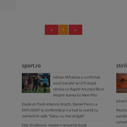
Previous
Next
«
1
»
sport.ro
stiri
Adrian Mihalcea a confirmat
noul transfer la UTA după
remiza cu Rapid! Anunțul făcut
despre starea lui Alexi Pitu
pirami
După un flash-interviu liniștit, Daniel Pancu a
EXPLODAT la conferință și s-a luat la ceartă cu
Reacți
oamenii în sală: ”Gata, nu mai strigați”
parali
comple
Filip Stojilkovic, reacție tranșantă după