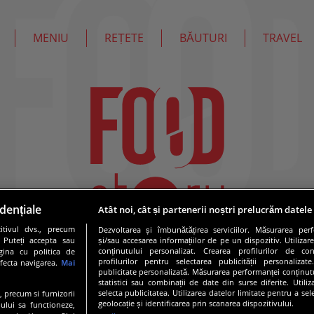
MENIU
REȚETE
BĂUTURI
TRAVEL
dențiale
Atât noi, cât și partenerii noștri prelucrăm datele
tivul dvs., precum
Dezvoltarea și îmbunătățirea serviciilor. Măsurarea per
. Puteți accepta sau
și/sau accesarea informațiilor de pe un dispozitiv. Utilizare
conținutului personalizat. Crearea profilurilor de conț
gina cu politica de
profilurilor pentru selectarea publicității personalizat
afecta navigarea.
Mai
publicitate personalizată. Măsurarea performanței conținutu
statistici sau combinații de date din surse diferite. Utili
selecta publicitatea. Utilizarea datelor limitate pentru a se
e, precum si furnizorii
geolocație și identificarea prin scanarea dispozitivului.
ului sa functioneze,