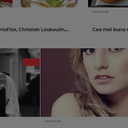
acum 13 ani
ofilor, Christian Louboutin,...
Cea mai buna 
acum 13 ani