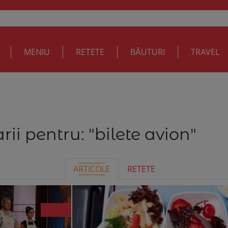
MENIU
REȚETE
BĂUTURI
TRAVEL
rii pentru:
"bilete avion"
ARTICOLE
RETETE