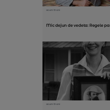
acum 13 ani
Mic dejun de vedeta: Regele pant
acum 13 ani