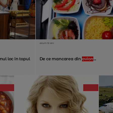
acum 12 ani
mul loc in topul
De ce mancarea din
avion
...