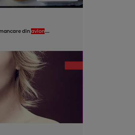
mancare din
avion
....