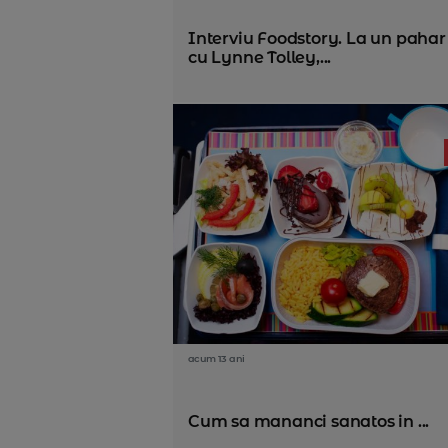
Interviu Foodstory. La un pahar
cu Lynne Tolley,...
acum 13 ani
Cum sa mananci sanatos in ...