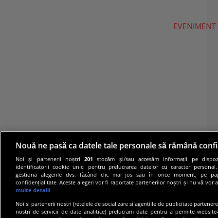
EVENIMENT
Nouă ne pasă ca datele tale personale să rămână confi
Noi și partenerii noștri
201
stocăm și/sau accesăm informații pe dispozi
identificatorii cookie unici pentru prelucrarea datelor cu caracter personal
gestiona alegerile dvs. făcând clic mai jos sau în orice moment, pe pa
confidențialitate. Aceste alegeri vor fi raportate partenerilor noștri și nu vă vor 
multe detalii
Noi si partenerii nostri (retelele de socializare si agentiile de publicitate partener
nostri de servicii de date analitice) prelucram date pentru a permite website-