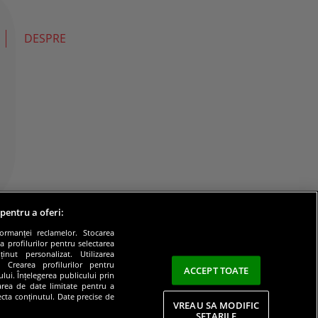
DESPRE
 pentru a oferi:
formanței reclamelor. Stocarea
a profilurilor pentru selectarea
inut personalizat. Utilizarea
e. Crearea profilurilor pentru
ACCEPT TOATE
lui. Înțelegerea publicului prin
zarea de date limitate pentru a
lecta conținutul. Date precise de
VREAU SA MODIFIC
SETARILE