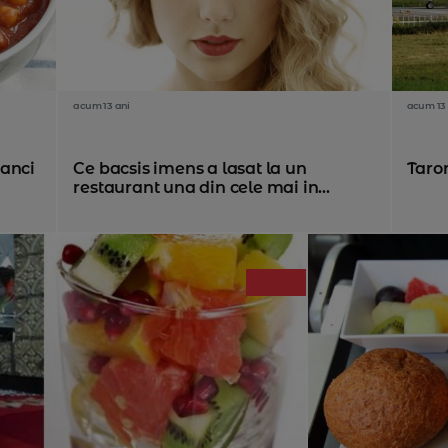
acum 13 ani
acum 13 
nanci
Ce bacsis imens a lasat la un
Tarom
restaurant una din cele mai in...