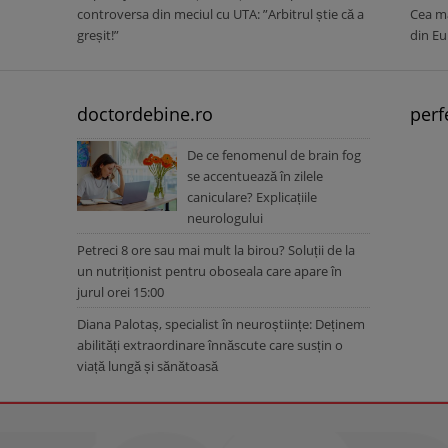
controversa din meciul cu UTA: ”Arbitrul știe că a
Cea ma
greșit!”
din Eu
doctordebine.ro
perf
De ce fenomenul de brain fog
se accentuează în zilele
caniculare? Explicațiile
neurologului
Petreci 8 ore sau mai mult la birou? Soluții de la
un nutriționist pentru oboseala care apare în
jurul orei 15:00
Diana Palotaș, specialist în neuroștiințe: Deținem
abilități extraordinare înnăscute care susțin o
viață lungă și sănătoasă