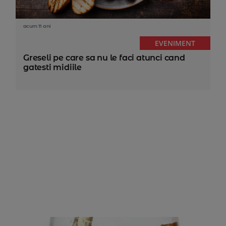
acum 11 ani
EVENIMENT
Greseli pe care sa nu le faci atunci cand
gatesti midiile