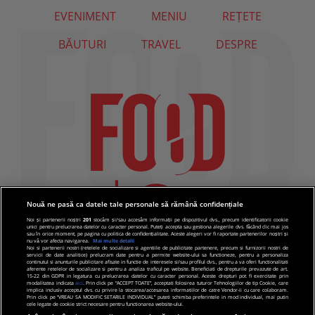
EVENIMENT
MENIU
REȚETE
BĂUTURI
TRAVEL
DESPRE
Nouă ne pasă ca datele tale personale să rămână confidențiale
Noi și partenerii noștri
201
stocăm și/sau accesăm informații pe dispozitivul dvs., precum identificatorii cookie
unici pentru prelucrarea datelor cu caracter personal. Puteți accepta sau gestiona alegerile dvs. făcând clic mai jos
sau în orice moment, pe pagina cu politica de confidențialitate. Aceste alegeri vor fi raportate partenerilor noștri și
nu vă vor afecta navigarea.
Mai multe detalii
Noi si partenerii nostri (retelele de socializare si agentiile de publicitate partenere, precum si furnizorii nostri de
servicii de date analitice) prelucram date pentru a permite website-ului sa functioneze, pentru a personaliza
continutul si anunturile publicitare afisate in functie de interesele si/sau profilul dvs., pentru a va oferi functionalitati
aferente retelelor de socializare si pentru a analiza traficul pe website. Beneficiati de drepturile prevazute de art.
15-22 din GDPR in legatura cu prelucrarea datelor cu caracter personal. Aceste drepturi pot fi exercitate prin
modalitatea indicata
aici
. Prin click pe “ACCEPT TOATE”, acceptati folosirea tuturor Tehnologiilor de tip Cookie, care
implica inclusiv acceptul dvs. cu privire la stocarea/accesarea informatiilor de catre Vendor-ii cu care colaboram.
Prin click pe “VREAU SA MODIFIC SETARILE INDIVIDUAL” puteti schimba preferintele in mod individual, mai putin
cele legate de cookie strict necesare pentru functionarea website-ului.