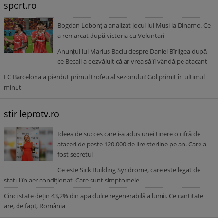
sport.ro
Bogdan Lobonț a analizat jocul lui Musi la Dinamo. Ce
a remarcat după victoria cu Voluntari
Anunțul lui Marius Baciu despre Daniel Bîrligea după
ce Becali a dezvăluit că ar vrea să îl vândă pe atacant
FC Barcelona a pierdut primul trofeu al sezonului! Gol primit în ultimul
minut
stirileprotv.ro
Ideea de succes care i-a adus unei tinere o cifră de
afaceri de peste 120.000 de lire sterline pe an. Care a
fost secretul
Ce este Sick Building Syndrome, care este legat de
statul în aer condiționat. Care sunt simptomele
Cinci state dețin 43,2% din apa dulce regenerabilă a lumii. Ce cantitate
are, de fapt, România