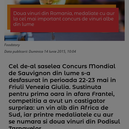
Doua vinuri din Romania, medaliate cu aur
la cel mai important concurs de vinuri albe
din lume
Foodstory
Data publicarii: Duminica 14 Iunie 2015, 10:04
Cel de-al saselea Concurs Mondial
de Sauvignon din lume s-a
desfasurat in perioada 22-23 mai in
Friuli Venezia Giulia. Sustinuta
pentru prima oara in afara Frantei,
competitia a avut un castigator
surpriza: un vin alb din Africa de
Sud, iar printre medaliatele cu aur
se numara si doua vinuri din Podisul
Tarnavelor.