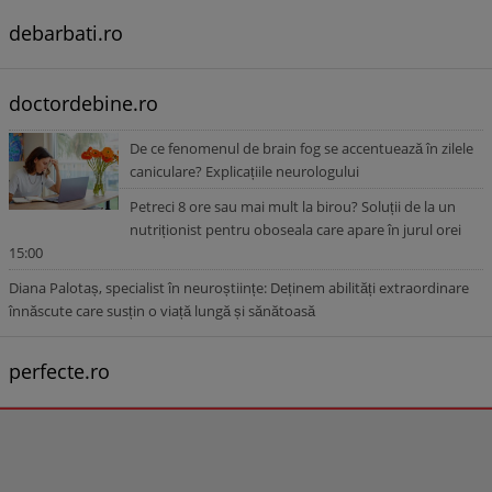
debarbati.ro
doctordebine.ro
De ce fenomenul de brain fog se accentuează în zilele
caniculare? Explicațiile neurologului
Petreci 8 ore sau mai mult la birou? Soluții de la un
nutriționist pentru oboseala care apare în jurul orei
15:00
Diana Palotaș, specialist în neuroștiințe: Deținem abilități extraordinare
înnăscute care susțin o viață lungă și sănătoasă
perfecte.ro