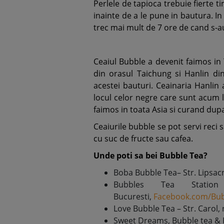
Perlele de tapioca trebuie fierte t
inainte de a le pune in bautura. In
trec mai mult de 7 ore de cand s-au
Ceaiul Bubble a devenit faimos in 
din orasul Taichung si Hanlin din
acestei bauturi. Ceainaria Hanlin a
locul celor negre care sunt acum l
faimos in toata Asia si curand dupa
Ceaiurile bubble se pot servi reci sa
cu suc de fructe sau cafea.
Unde poti sa bei Bubble Tea?
Boba Bubble Tea– Str. Lipsacn
Bubbles Tea Statio
Bucuresti,
Facebook.com/Bub
Love Bubble Tea – Str. Carol, n
Sweet Dreams, Bubble tea & Pa