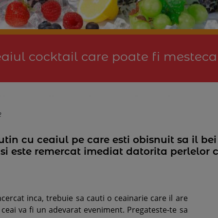
aiul cocktail care poate fi mesteca
2
n cu ceaiul pe care esti obisnuit sa il bei
e si este remercat imediat datorita perlelor 
cercat inca, trebuie sa cauti o ceainarie care il are
 ceai va fi un adevarat eveniment. Pregateste-te sa