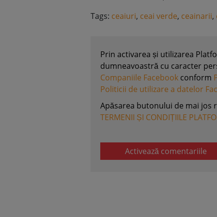
Tags:
ceaiuri
,
ceai verde
,
ceainarii
,
Prin activarea și utilizarea Plat
dumneavoastră cu caracter perso
Companiile Facebook
conform
Politicii de utilizare a datelor F
Apăsarea butonului de mai jos 
TERMENII ȘI CONDIȚIILE PLATF
Activează comentariile