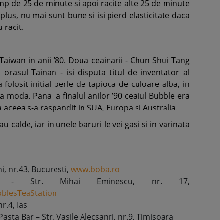
imp de 25 de minute si apoi racite alte 25 de minute
 plus, nu mai sunt bune si isi pierd elasticitate daca
 racit.
Taiwan in anii ’80. Doua ceainarii - Chun Shui Tang
 orasul Tainan - isi disputa titul de inventator al
 folosit initial perle de tapioca de culoare alba, in
a moda. Pana la finalul anilor ’90 ceaiul Bubble era
 aceea s-a raspandit in SUA, Europa si Australia.
u calde, iar in unele baruri le vei gasi si in varinata
i, nr.43, Bucuresti,
www.boba.ro
n - Str. Mihai Eminescu, nr. 17,
blesTeaStation
r.4, Iasi
sta Bar – Str. Vasile Alecsanri, nr.9, Timisoara