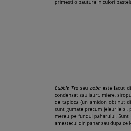
primesti o bautura in culori pastel
Bubble Tea
sau
boba
este facut d
condensat sau iaurt, miere, siropur
de tapioca (un amidon obtinut din
sunt gumate precum jeleurile si, 
mereu pe fundul paharului. Sunt c
amestecul din pahar sau dupa ce l-