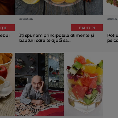
acum 5 ani
acum 12 
IȚIE
BĂUTURI
rebui
Îți spunem principalele alimente și
Potiu
băuturi care te ajută să...
pe ca