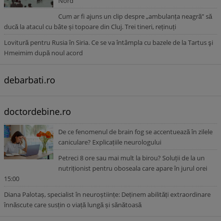
Nord
Cum ar fi ajuns un clip despre „ambulanța neagră” să
ducă la atacul cu bâte și topoare din Cluj. Trei tineri, reținuți
Lovitură pentru Rusia în Siria. Ce se va întâmpla cu bazele de la Tartus şi
Hmeimim după noul acord
debarbati.ro
doctordebine.ro
De ce fenomenul de brain fog se accentuează în zilele
caniculare? Explicațiile neurologului
Petreci 8 ore sau mai mult la birou? Soluții de la un
nutriționist pentru oboseala care apare în jurul orei
15:00
Diana Palotaș, specialist în neuroștiințe: Deținem abilități extraordinare
înnăscute care susțin o viață lungă și sănătoasă