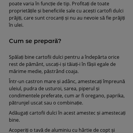
poate varia în funcție de tip. Profitați de toate
proprietățile și beneficiile sale cu acești cartofi dulci
prăjiți, care sunt crocanți și nu au nevoie să fie prăjiți
în ulei.
Cum se prepară?
Spălați bine cartofii dulci pentru a îndepărta orice
rest de pământ, uscați-i și tăiați-i în fâșii egale de
mărime medie, păstrând coaja.
Într-un castron mare și adânc, amestecați împreună
uleiul, pudra de usturoi, sarea, piperul și
condimentele preferate, cum ar fi oregano, paprika,
pătrunjel uscat sau o combinație.
Adăugați cartofii dulci în acest amestec și amestecați
bine.
Acoperiți o tavă de aluminiu cu hârtie de copt și