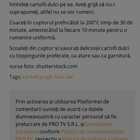
întindeți cartofii dulci pe ea. Aveți grijă să nu-i
suprapuneți, altfel nu se vor rumeni.
Coaceți în cuptorul preîncălzit la 200°C timp de 30 de
minute, amestecând la fiecare 10 minute pentru o
rumenire uniformă.
Scoateți din cuptor și savurați delicioșii cartofi dulci
cu toppingurile preferate, ca atare sau ca garnitură.
sursa foto: shutterstock.com
Tags:
cartofi prajiti fara ulei
Prin activarea și utilizarea Platformei de
comentarii sunteți de acord ca datele
dumneavoastră cu caracter personal să fie
prelucrate de PRO TV S.R.L. și
Companiile
Facebook
conform
Politicii de confidențialitate
PRO TV
, respectiv a
Politicii de utilizare a datelor