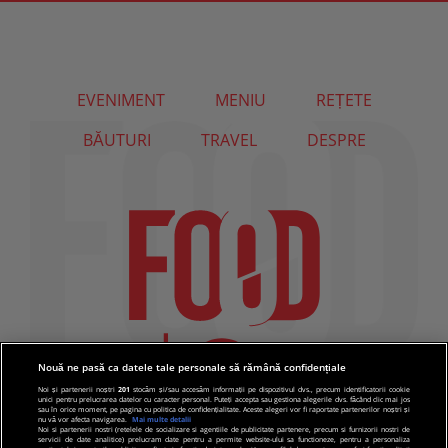
EVENIMENT
MENIU
REȚETE
BĂUTURI
TRAVEL
DESPRE
Nouă ne pasă ca datele tale personale să rămână confidențiale
Noi și partenerii noștri
201
stocăm și/sau accesăm informații pe dispozitivul dvs., precum identificatorii cookie
unici pentru prelucrarea datelor cu caracter personal. Puteți accepta sau gestiona alegerile dvs. făcând clic mai jos
sau în orice moment, pe pagina cu politica de confidențialitate. Aceste alegeri vor fi raportate partenerilor noștri și
nu vă vor afecta navigarea.
Mai multe detalii
Noi si partenerii nostri (retelele de socializare si agentiile de publicitate partenere, precum si furnizorii nostri de
servicii de date analitice) prelucram date pentru a permite website-ului sa functioneze, pentru a personaliza