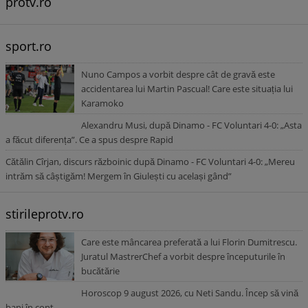
protv.ro
sport.ro
Nuno Campos a vorbit despre cât de gravă este
accidentarea lui Martin Pascual! Care este situația lui
Karamoko
Alexandru Musi, după Dinamo - FC Voluntari 4-0: „Asta
a făcut diferența”. Ce a spus despre Rapid
Cătălin Cîrjan, discurs războinic după Dinamo - FC Voluntari 4-0: „Mereu
intrăm să câștigăm! Mergem în Giulești cu același gând”
stirileprotv.ro
Care este mâncarea preferată a lui Florin Dumitrescu.
Juratul MastrerChef a vorbit despre începuturile în
bucătărie
Horoscop 9 august 2026, cu Neti Sandu. Încep să vină
bani în cont