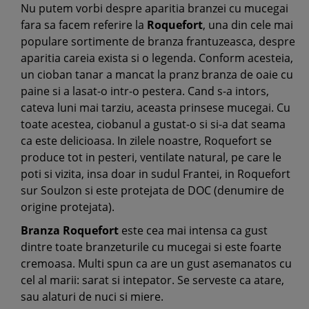
Nu putem vorbi despre aparitia branzei cu mucegai
fara sa facem referire la
Roquefort
, una din cele mai
populare sortimente de branza frantuzeasca, despre
aparitia careia exista si o legenda. Conform acesteia,
un cioban tanar a mancat la pranz branza de oaie cu
paine si a lasat-o intr-o pestera. Cand s-a intors,
cateva luni mai tarziu, aceasta prinsese mucegai. Cu
toate acestea, ciobanul a gustat-o si si-a dat seama
ca este delicioasa. In zilele noastre, Roquefort se
produce tot in pesteri, ventilate natural, pe care le
poti si vizita, insa doar in sudul Frantei, in Roquefort
sur Soulzon si este protejata de DOC (denumire de
origine protejata).
Branza Roquefort
este cea mai intensa ca gust
dintre toate branzeturile cu mucegai si este foarte
cremoasa. Multi spun ca are un gust asemanatos cu
cel al marii: sarat si intepator. Se serveste ca atare,
sau alaturi de nuci si miere.