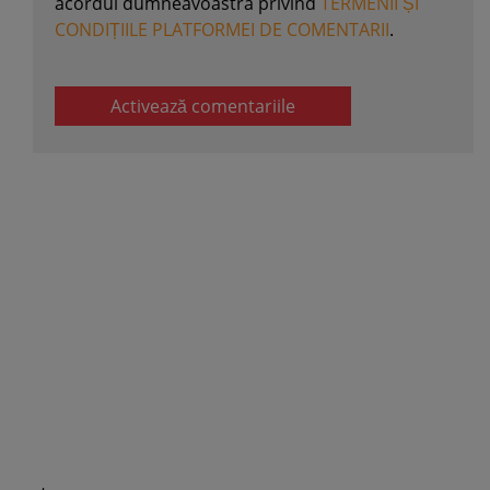
acordul dumneavoastra privind
TERMENII ȘI
CONDIȚIILE PLATFORMEI DE COMENTARII
.
Activează comentariile