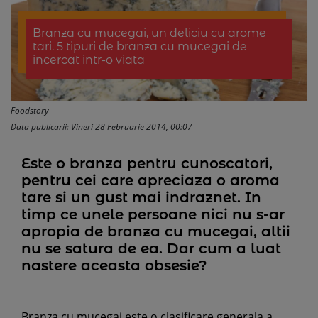
Branza cu mucegai, un deliciu cu arome
tari. 5 tipuri de branza cu mucegai de
incercat intr-o viata
Foodstory
Data publicarii: Vineri 28 Februarie 2014, 00:07
Este o branza pentru cunoscatori,
pentru cei care apreciaza o aroma
tare si un gust mai indraznet. In
timp ce unele persoane nici nu s-ar
apropia de branza cu mucegai, altii
nu se satura de ea. Dar cum a luat
nastere aceasta obsesie?
Branza cu mucegai este o clasificare generala a