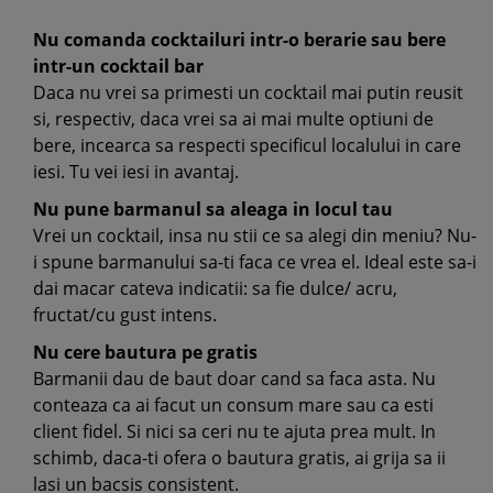
Nu comanda cocktailuri intr-o berarie sau bere
intr-un cocktail bar
Daca nu vrei sa primesti un cocktail mai putin reusit
si, respectiv, daca vrei sa ai mai multe optiuni de
bere, incearca sa respecti specificul localului in care
iesi. Tu vei iesi in avantaj.
Nu pune barmanul sa aleaga in locul tau
Vrei un cocktail, insa nu stii ce sa alegi din meniu? Nu-
i spune barmanului sa-ti faca ce vrea el. Ideal este sa-i
dai macar cateva indicatii: sa fie dulce/ acru,
fructat/cu gust intens.
Nu cere bautura pe gratis
Barmanii dau de baut doar cand sa faca asta. Nu
conteaza ca ai facut un consum mare sau ca esti
client fidel. Si nici sa ceri nu te ajuta prea mult. In
schimb, daca-ti ofera o bautura gratis, ai grija sa ii
lasi un bacsis consistent.