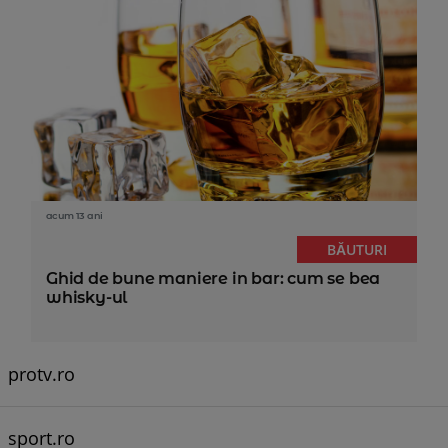
acum 13 ani
BĂUTURI
Ghid de bune maniere in bar: cum se bea
whisky-ul
protv.ro
sport.ro