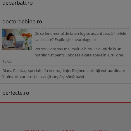
debarbati.ro
doctordebine.ro
De ce fenomenul de brain fog se accentuează în zilele
caniculare? Explicațiile neurologului
Petreci 8 ore sau mai mult la birou? Soluții de la un
nutriționist pentru oboseala care apare în jurul orei
15:00
Diana Palotaș, specialist în neuroștiințe: Deținem abilități extraordinare
înnăscute care susțin o viață lungă și sănătoasă
perfecte.ro