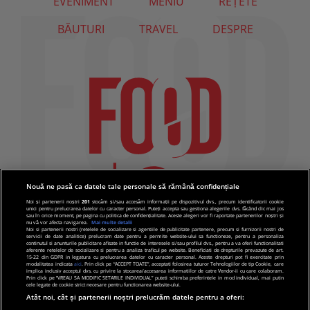
EVENIMENT
MENIU
REȚETE
BĂUTURI
TRAVEL
DESPRE
Nouă ne pasă ca datele tale personale să rămână confidențiale
Noi și partenerii noștri
201
stocăm și/sau accesăm informații pe dispozitivul dvs., precum identificatorii cookie
unici pentru prelucrarea datelor cu caracter personal. Puteți accepta sau gestiona alegerile dvs. făcând clic mai jos
sau în orice moment, pe pagina cu politica de confidențialitate. Aceste alegeri vor fi raportate partenerilor noștri și
nu vă vor afecta navigarea.
Mai multe detalii
Noi si partenerii nostri (retelele de socializare si agentiile de publicitate partenere, precum si furnizorii nostri de
servicii de date analitice) prelucram date pentru a permite website-ului sa functioneze, pentru a personaliza
continutul si anunturile publicitare afisate in functie de interesele si/sau profilul dvs., pentru a va oferi functionalitati
aferente retelelor de socializare si pentru a analiza traficul pe website. Beneficiati de drepturile prevazute de art.
15-22 din GDPR in legatura cu prelucrarea datelor cu caracter personal. Aceste drepturi pot fi exercitate prin
modalitatea indicata
aici
. Prin click pe “ACCEPT TOATE”, acceptati folosirea tuturor Tehnologiilor de tip Cookie, care
implica inclusiv acceptul dvs. cu privire la stocarea/accesarea informatiilor de catre Vendor-ii cu care colaboram.
Prin click pe “VREAU SA MODIFIC SETARILE INDIVIDUAL” puteti schimba preferintele in mod individual, mai putin
cele legate de cookie strict necesare pentru functionarea website-ului.
Atât noi, cât și partenerii noștri prelucrăm datele pentru a oferi: