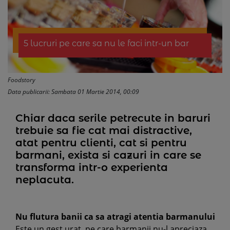
5 lucruri pe care sa nu le faci intr-un bar
Foodstory
Data publicarii: Sambata 01 Martie 2014, 00:09
Chiar daca serile petrecute in baruri
trebuie sa fie cat mai distractive,
atat pentru clienti, cat si pentru
barmani, exista si cazuri in care se
transforma intr-o experienta
neplacuta.
Nu flutura banii ca sa atragi atentia barmanului
Este un gest urat, pe care barmanii nu-l apreciaza