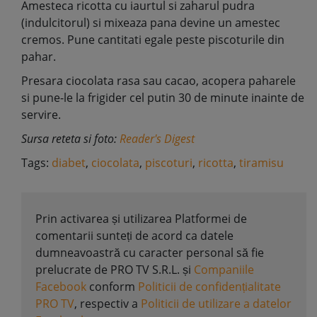
Amesteca ricotta cu iaurtul si zaharul pudra
(indulcitorul) si mixeaza pana devine un amestec
cremos. Pune cantitati egale peste piscoturile din
pahar.
Presara ciocolata rasa sau cacao, acopera paharele
si pune-le la frigider cel putin 30 de minute inainte de
servire.
Sursa reteta si foto:
Reader's Digest
Tags:
diabet
,
ciocolata
,
piscoturi
,
ricotta
,
tiramisu
Prin activarea și utilizarea Platformei de
comentarii sunteți de acord ca datele
dumneavoastră cu caracter personal să fie
prelucrate de PRO TV S.R.L. și
Companiile
Facebook
conform
Politicii de confidențialitate
PRO TV
, respectiv a
Politicii de utilizare a datelor