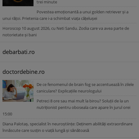
trei minute
Povestea emoționantă a unui golden retriever și a
unui rățoi. Prietenia care i-a schimbat viața cățelușei
Horoscop 10 august 2026, cu Neti Sandu. Zodia care va avea parte de
notorietate și bani
debarbati.ro
doctordebine.ro
De ce fenomenul de brain fog se accentuează în zilele
caniculare? Explicațiile neurologului
Petreci 8 ore sau mai mult la birou? Soluții de la un
nutriționist pentru oboseala care apare în jurul orei
15:00
Diana Palotaș, specialist în neuroștiințe: Deținem abilități extraordinare
înnăscute care susțin o viață lungă și sănătoasă