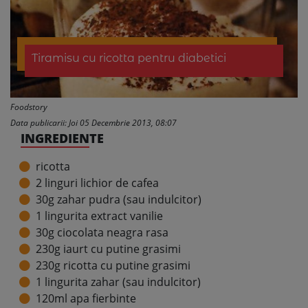
Tiramisu cu ricotta pentru diabetici
Foodstory
Data publicarii: Joi 05 Decembrie 2013, 08:07
INGREDIENTE
ricotta
2 linguri lichior de cafea
30g zahar pudra (sau indulcitor)
1 lingurita extract vanilie
30g ciocolata neagra rasa
230g iaurt cu putine grasimi
230g ricotta cu putine grasimi
1 lingurita zahar (sau indulcitor)
120ml apa fierbinte