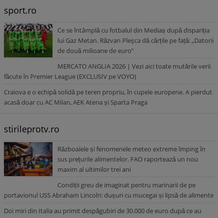
sport.ro
Ce se întâmplă cu fotbalul din Mediaș după dispariția
lui Gaz Metan. Răzvan Pleșca dă cărțile pe față: „Datorii
de două milioane de euro”
MERCATO ANGLIA 2026 | Vezi aici toate mutările verii
făcute în Premier League (EXCLUSIV pe VOYO)
Craiova e o echipă solidă pe teren propriu, în cupele europene. A pierdut
acasă doar cu AC Milan, AEK Atena și Sparta Praga
stirileprotv.ro
Războaiele și fenomenele meteo extreme împing în
sus prețurile alimentelor. FAO raportează un nou
maxim al ultimilor trei ani
Condiții greu de imaginat pentru marinarii de pe
portavionul USS Abraham Lincoln: dușuri cu mucegai și lipsă de alimente
Doi miri din Italia au primit despăgubiri de 30.000 de euro după ce au