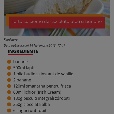
Tarta cu crema de ciocolata alba si banane
Foodstory
Data publicarii: Joi 14 Noiembrie 2013, 17:47
INGREDIENTE
banane
500ml lapte
1 plic budinca instant de vanilie
2 banane
120ml smantana pentru frisca
60ml lichior (Irish Cream)
180g biscuiti integrali zdrobiti
250g ciocolata alba
6 linguri unt topit