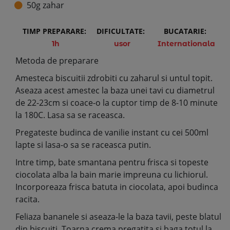
50g zahar
TIMP PREPARARE:
DIFICULTATE:
BUCATARIE:
1h
usor
Internationala
Metoda de preparare
Amesteca biscuitii zdrobiti cu zaharul si untul topit.
Aseaza acest amestec la baza unei tavi cu diametrul
de 22-23cm si coace-o la cuptor timp de 8-10 minute
la 180C. Lasa sa se raceasca.
Pregateste budinca de vanilie instant cu cei 500ml
lapte si lasa-o sa se raceasca putin.
Intre timp, bate smantana pentru frisca si topeste
ciocolata alba la bain marie impreuna cu lichiorul.
Incorporeaza frisca batuta in ciocolata, apoi budinca
racita.
Feliaza bananele si aseaza-le la baza tavii, peste blatul
din biscuiti. Toarna crema pregatita si baga totul la