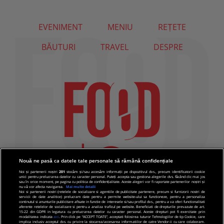
EVENIMENT
MENIU
REȚETE
BĂUTURI
TRAVEL
DESPRE
Nouă ne pasă ca datele tale personale să rămână confidențiale
Noi și partenerii noștri
201
stocăm și/sau accesăm informații pe dispozitivul dvs., precum identificatorii cookie
unici pentru prelucrarea datelor cu caracter personal. Puteți accepta sau gestiona alegerile dvs. făcând clic mai jos
sau în orice moment, pe pagina cu politica de confidențialitate. Aceste alegeri vor fi raportate partenerilor noștri și
nu vă vor afecta navigarea.
Mai multe detalii
Noi si partenerii nostri (retelele de socializare si agentiile de publicitate partenere, precum si furnizorii nostri de
servicii de date analitice) prelucram date pentru a permite website-ului sa functioneze, pentru a personaliza
continutul si anunturile publicitare afisate in functie de interesele si/sau profilul dvs., pentru a va oferi functionalitati
aferente retelelor de socializare si pentru a analiza traficul pe website. Beneficiati de drepturile prevazute de art.
15-22 din GDPR in legatura cu prelucrarea datelor cu caracter personal. Aceste drepturi pot fi exercitate prin
modalitatea indicata
aici
. Prin click pe “ACCEPT TOATE”, acceptati folosirea tuturor Tehnologiilor de tip Cookie, care
implica inclusiv acceptul dvs. cu privire la stocarea/accesarea informatiilor de catre Vendor-ii cu care colaboram.