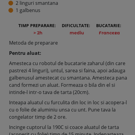
2 linguri smantana
1 galbenus
TIMP PREPARARE:
DIFICULTATE:
BUCATARIE:
> 2h
mediu
Franceza
Metoda de preparare
Pentru aluat:
Amesteca cu robotul de bucatarie zaharul (din care
pastrezi 4 linguri), untul, sarea si faina, apoi adauga
galbenusul amestecat cu smantana. Amesteca pana
cand formezi un aluat. Formeaza o bila din el si
intinde-l intr-o tava de tarta (20cm).
Inteapa aluatul cu furculita din loc in loc si acopera-l
cu o folie de aluminiu unsa cu unt. Pune tava la
congelator timp de 2 ore.
Incinge cuptorul la 190C si coace aluatul de tarta
(acoperit cu folie) timp de 15 minute. Indeparteaza