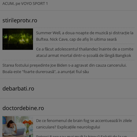
ACUM, pe VOYO SPORT 1
stirileprotv.ro
Summer Well, a doua noapte de muzică și distracție la
Buftea. Nick Cave, cap de afiș în ultima seară
Ce a făcut adolescentul thailandez înainte de a comite
atacul armat mortal dintr-o școală de lângă Bangkok
Starea fostului președinte Joe Biden s-a agravat din cauza cancerului.
Boala este "foarte dureroasă", a anunțat fiul său
debarbati.ro
doctordebine.ro
De ce fenomenul de brain fog se accentuează în zilele
caniculare? Explicațiile neurologului
Petreci 8 ore sau mai mult la birou? Soluții de la un