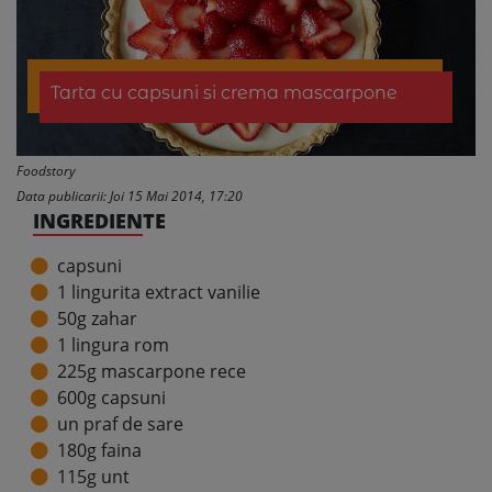
Tarta cu capsuni si crema mascarpone
Foodstory
Data publicarii: Joi 15 Mai 2014, 17:20
INGREDIENTE
capsuni
1 lingurita extract vanilie
50g zahar
1 lingura rom
225g mascarpone rece
600g capsuni
un praf de sare
180g faina
115g unt