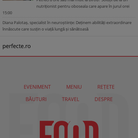
nutriționist pentru oboseala care apare în jurul orei
15:00
Diana Palotaș, specialist în neuroștiințe: Deținem abilități extraordinare
înnăscute care susțin o viață lungă și sănătoasă
perfecte.ro
EVENIMENT
MENIU
REȚETE
BĂUTURI
TRAVEL
DESPRE