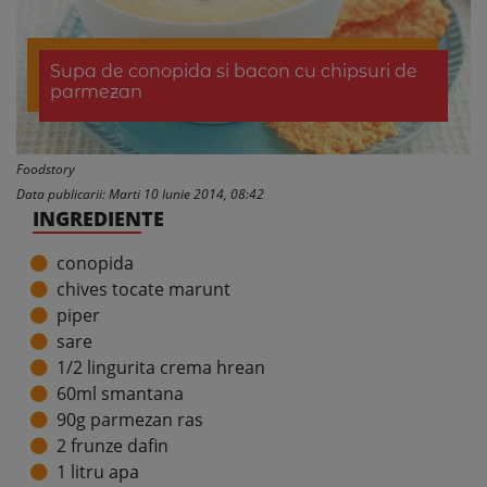
Supa de conopida si bacon cu chipsuri de
parmezan
Foodstory
Data publicarii: Marti 10 Iunie 2014, 08:42
INGREDIENTE
conopida
chives tocate marunt
piper
sare
1/2 lingurita crema hrean
60ml smantana
90g parmezan ras
2 frunze dafin
1 litru apa