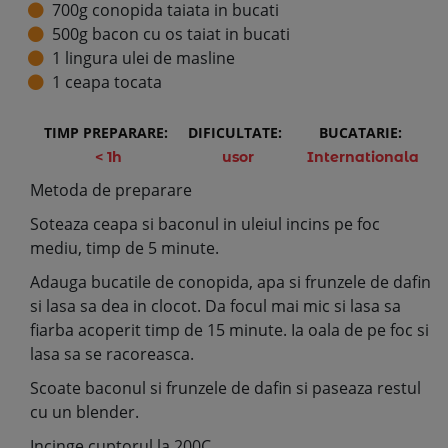
700g conopida taiata in bucati
500g bacon cu os taiat in bucati
1 lingura ulei de masline
1 ceapa tocata
TIMP PREPARARE:
DIFICULTATE:
BUCATARIE:
< 1h
usor
Internationala
Metoda de preparare
Soteaza ceapa si baconul in uleiul incins pe foc
mediu, timp de 5 minute.
Adauga bucatile de conopida, apa si frunzele de dafin
si lasa sa dea in clocot. Da focul mai mic si lasa sa
fiarba acoperit timp de 15 minute. Ia oala de pe foc si
lasa sa se racoreasca.
Scoate baconul si frunzele de dafin si paseaza restul
cu un blender.
Incinge cuptorul la 200C.