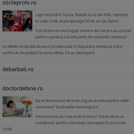
stirileprotv.ro
Lege istorică în Turcia. Rebelii kurzi din PKK, reprimiți
în viața civilă, după aproape 50 de ani de război
Trei dintre cei mai bogați oameni din lume s-au asociat
pentru a prelua o bună parte din acțiunile Liverpool
Un BMW de 60.000 de euro înmatriculat în Republica Moldova a fost
confiscat de polițiști la vama Albița. Ce au descoperit
debarbati.ro
doctordebine.ro
De ce fenomenul de brain fog se accentuează în zilele
caniculare? Explicațiile neurologului
Petreci 8 ore sau mai mult la birou? Soluții de la un
nutriționist pentru oboseala care apare în jurul orei
15:00