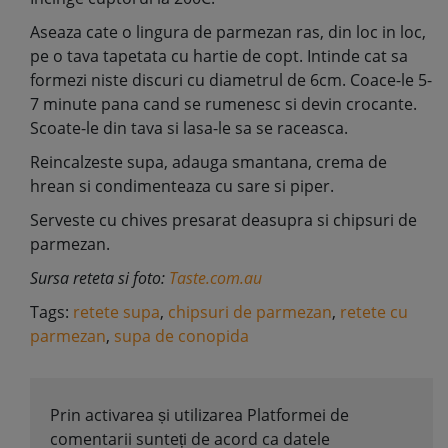
Aseaza cate o lingura de parmezan ras, din loc in loc,
pe o tava tapetata cu hartie de copt. Intinde cat sa
formezi niste discuri cu diametrul de 6cm. Coace-le 5-
7 minute pana cand se rumenesc si devin crocante.
Scoate-le din tava si lasa-le sa se raceasca.
Reincalzeste supa, adauga smantana, crema de
hrean si condimenteaza cu sare si piper.
Serveste cu chives presarat deasupra si chipsuri de
parmezan.
Sursa reteta si foto:
Taste.com.au
Tags:
retete supa
,
chipsuri de parmezan
,
retete cu
parmezan
,
supa de conopida
Prin activarea și utilizarea Platformei de
comentarii sunteți de acord ca datele