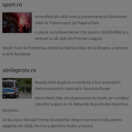
sport.ro
Atmosferă din altă lume la prezentarea lui Mohamed
Salah la Trabzonspor pe Papara Park
A plecat de la Manchester City pentru 50.000.000€ și a
semnat cu alt club din Premier League!
După 15 ani la Fiorentina, fratele lui Matteo Duțu de la Dinamo a semnat
și el în România!
stirileprotv.ro
Reacția MAE după ce o româncă a fost arestată în
Germania pentru spionaj în favoarea Rusiei
Alerta West Nile: două persoane au murit, iar numărul
cazurilor a ajuns la 10. Măsurile de protecție împotriva
țânțarilor
Ce le-a spus Donald Trump donatorilor despre succesorul său pentru
alegerile din 2028. Pe cine a ales între Rubio și Vance