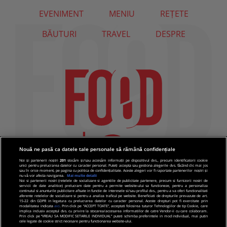
EVENIMENT
MENIU
REȚETE
BĂUTURI
TRAVEL
DESPRE
Nouă ne pasă ca datele tale personale să rămână confidențiale
Noi și partenerii noștri
201
stocăm și/sau accesăm informații pe dispozitivul dvs., precum identificatorii cookie
unici pentru prelucrarea datelor cu caracter personal. Puteți accepta sau gestiona alegerile dvs. făcând clic mai jos
sau în orice moment, pe pagina cu politica de confidențialitate. Aceste alegeri vor fi raportate partenerilor noștri și
nu vă vor afecta navigarea.
Mai multe detalii
Noi si partenerii nostri (retelele de socializare si agentiile de publicitate partenere, precum si furnizorii nostri de
servicii de date analitice) prelucram date pentru a permite website-ului sa functioneze, pentru a personaliza
continutul si anunturile publicitare afisate in functie de interesele si/sau profilul dvs., pentru a va oferi functionalitati
aferente retelelor de socializare si pentru a analiza traficul pe website. Beneficiati de drepturile prevazute de art.
15-22 din GDPR in legatura cu prelucrarea datelor cu caracter personal. Aceste drepturi pot fi exercitate prin
modalitatea indicata
aici
. Prin click pe “ACCEPT TOATE”, acceptati folosirea tuturor Tehnologiilor de tip Cookie, care
implica inclusiv acceptul dvs. cu privire la stocarea/accesarea informatiilor de catre Vendor-ii cu care colaboram.
Prin click pe “VREAU SA MODIFIC SETARILE INDIVIDUAL” puteti schimba preferintele in mod individual, mai putin
cele legate de cookie strict necesare pentru functionarea website-ului.