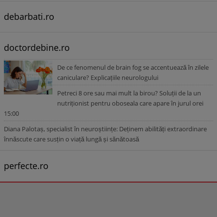
debarbati.ro
doctordebine.ro
De ce fenomenul de brain fog se accentuează în zilele
caniculare? Explicațiile neurologului
Petreci 8 ore sau mai mult la birou? Soluții de la un
nutriționist pentru oboseala care apare în jurul orei
15:00
Diana Palotaș, specialist în neuroștiințe: Deținem abilități extraordinare
înnăscute care susțin o viață lungă și sănătoasă
perfecte.ro