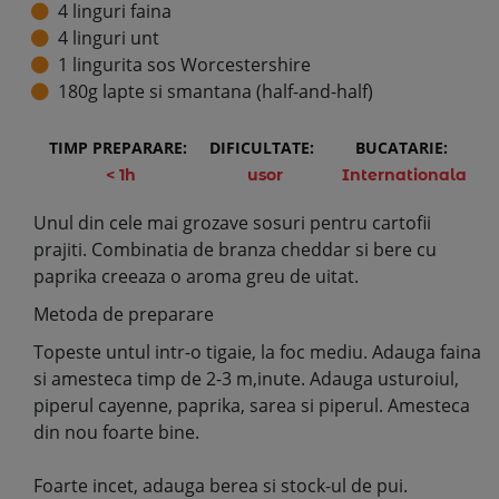
4 linguri faina
4 linguri unt
1 lingurita sos Worcestershire
180g lapte si smantana (half-and-half)
TIMP PREPARARE:
DIFICULTATE:
BUCATARIE:
< 1h
usor
Internationala
Unul din cele mai grozave sosuri pentru cartofii
prajiti. Combinatia de branza cheddar si bere cu
paprika creeaza o aroma greu de uitat.
Metoda de preparare
Topeste untul intr-o tigaie, la foc mediu. Adauga faina
si amesteca timp de 2-3 m,inute. Adauga usturoiul,
piperul cayenne, paprika, sarea si piperul. Amesteca
din nou foarte bine.
Foarte incet, adauga berea si stock-ul de pui.