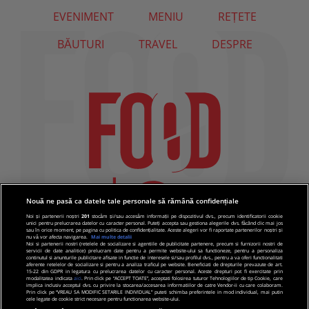
EVENIMENT
MENIU
REȚETE
BĂUTURI
TRAVEL
DESPRE
Nouă ne pasă ca datele tale personale să rămână confidențiale
Noi și partenerii noștri
201
stocăm și/sau accesăm informații pe dispozitivul dvs., precum identificatorii cookie
unici pentru prelucrarea datelor cu caracter personal. Puteți accepta sau gestiona alegerile dvs. făcând clic mai jos
sau în orice moment, pe pagina cu politica de confidențialitate. Aceste alegeri vor fi raportate partenerilor noștri și
nu vă vor afecta navigarea.
Mai multe detalii
Noi si partenerii nostri (retelele de socializare si agentiile de publicitate partenere, precum si furnizorii nostri de
servicii de date analitice) prelucram date pentru a permite website-ului sa functioneze, pentru a personaliza
continutul si anunturile publicitare afisate in functie de interesele si/sau profilul dvs., pentru a va oferi functionalitati
aferente retelelor de socializare si pentru a analiza traficul pe website. Beneficiati de drepturile prevazute de art.
15-22 din GDPR in legatura cu prelucrarea datelor cu caracter personal. Aceste drepturi pot fi exercitate prin
modalitatea indicata
aici
. Prin click pe “ACCEPT TOATE”, acceptati folosirea tuturor Tehnologiilor de tip Cookie, care
implica inclusiv acceptul dvs. cu privire la stocarea/accesarea informatiilor de catre Vendor-ii cu care colaboram.
Prin click pe “VREAU SA MODIFIC SETARILE INDIVIDUAL” puteti schimba preferintele in mod individual, mai putin
cele legate de cookie strict necesare pentru functionarea website-ului.