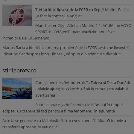
Trei jucători lipsesc de la FCSB cu Sepsi! Marius Baciu:
„A fost la control în Anglia”
Manchester City - Atletico Madrid 2-1, ACUM, pe VOYO
SPORT 1! „Cetățenii” marchează din nou: faze
incredibile ale lui Semenyo
Marius Baciu a identificat marea problemă de la FCSB: „Asta ne lipsește”.
Răspuns clar despre Florin Tănase: „Vă spun din adâncul sufletului”
stirileprotv.ro
Cod galben de vânt puternic în Tulcea și Delta Dunării.
Rafalele ajung la 60 km/h. Până la ce oră este valabilă
avertizarea
Soarele poate „arde” camera telefonului în timpul
eclipsei. Ce trebuie să faci pentru a filma fenomenul în siguranță
Acte false generate cu IA, folosite într-o escrocherie în Alba. O femeie a
transferat aproape 70.000 de lei