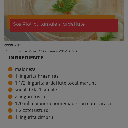
Sos Aioli cu lamaie si ardei iute
Foodstory
Data publicarii: Vineri 17 Februarie 2012, 19:01
INGREDIENTE
maioneza
1 lingurita hrean ras
1 1/2 lingurita ardei iute tocat marunt
sucul de la 1 lamaie
2 linguri frisca
120 ml maioneza homemade sau cumparata
1-2 catei usturoi
1 lingurita cimbru