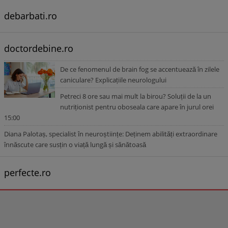
debarbati.ro
doctordebine.ro
De ce fenomenul de brain fog se accentuează în zilele
caniculare? Explicațiile neurologului
Petreci 8 ore sau mai mult la birou? Soluții de la un
nutriționist pentru oboseala care apare în jurul orei
15:00
Diana Palotaș, specialist în neuroștiințe: Deținem abilități extraordinare
înnăscute care susțin o viață lungă și sănătoasă
perfecte.ro