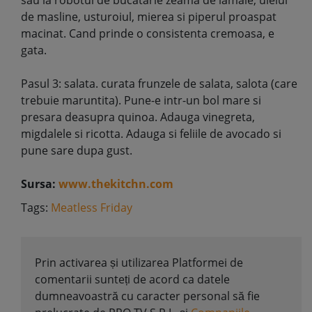
sau la robotul de bucatarie zeama de lamaie, uleiul
de masline, usturoiul, mierea si piperul proaspat
macinat. Cand prinde o consistenta cremoasa, e
gata.
Pasul 3: salata. curata frunzele de salata, salota (care
trebuie maruntita). Pune-e intr-un bol mare si
presara deasupra quinoa. Adauga vinegreta,
migdalele si ricotta. Adauga si feliile de avocado si
pune sare dupa gust.
Sursa:
www.thekitchn.com
Tags:
Meatless Friday
Prin activarea și utilizarea Platformei de
comentarii sunteți de acord ca datele
dumneavoastră cu caracter personal să fie