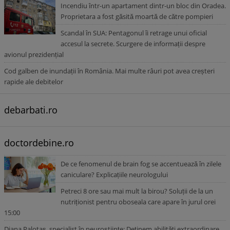
Incendiu într-un apartament dintr-un bloc din Oradea.
Proprietara a fost găsită moartă de către pompieri
Scandal în SUA: Pentagonul îi retrage unui oficial
accesul la secrete. Scurgere de informații despre
avionul prezidențial
Cod galben de inundații în România. Mai multe râuri pot avea creșteri
rapide ale debitelor
debarbati.ro
doctordebine.ro
De ce fenomenul de brain fog se accentuează în zilele
caniculare? Explicațiile neurologului
Petreci 8 ore sau mai mult la birou? Soluții de la un
nutriționist pentru oboseala care apare în jurul orei
15:00
Diana Palotaș, specialist în neuroștiințe: Deținem abilități extraordinare