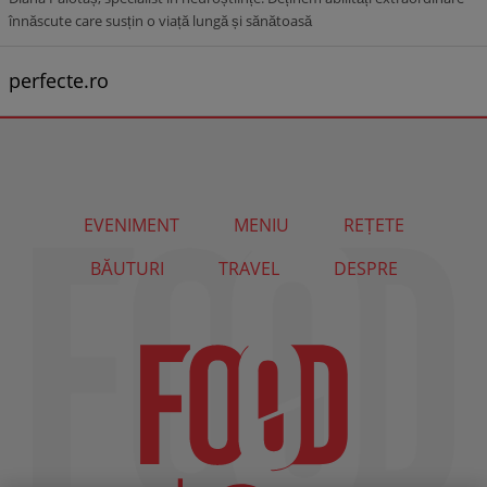
înnăscute care susțin o viață lungă și sănătoasă
perfecte.ro
EVENIMENT
MENIU
REȚETE
BĂUTURI
TRAVEL
DESPRE