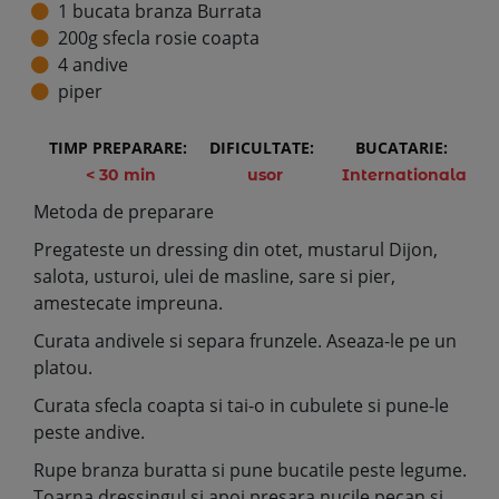
1 bucata branza Burrata
200g sfecla rosie coapta
4 andive
piper
TIMP PREPARARE:
DIFICULTATE:
BUCATARIE:
< 30 min
usor
Internationala
Metoda de preparare
Pregateste un dressing din otet, mustarul Dijon,
salota, usturoi, ulei de masline, sare si pier,
amestecate impreuna.
Curata andivele si separa frunzele. Aseaza-le pe un
platou.
Curata sfecla coapta si tai-o in cubulete si pune-le
peste andive.
Rupe branza buratta si pune bucatile peste legume.
Toarna dressingul si apoi presara nucile pecan si