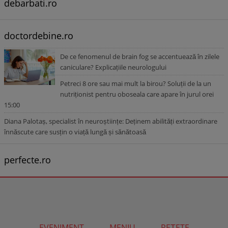
debarbati.ro
doctordebine.ro
De ce fenomenul de brain fog se accentuează în zilele
caniculare? Explicațiile neurologului
Petreci 8 ore sau mai mult la birou? Soluții de la un
nutriționist pentru oboseala care apare în jurul orei
15:00
Diana Palotaș, specialist în neuroștiințe: Deținem abilități extraordinare
înnăscute care susțin o viață lungă și sănătoasă
perfecte.ro
EVENIMENT
MENIU
REȚETE