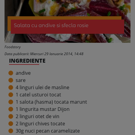
Salata cu andive si sfecla rosie
Foodstory
Data publicarii: Miercuri 29 Ianuarie 2014, 14:48
INGREDIENTE
andive
sare
4 linguri ulei de masline
1 catel usturoi tocat
1 salota (hasma) tocata marunt
1 lingurita mustar Dijon
2 linguri otet de vin
2 linguri chives tocate
30g nuci pecan caramelizate