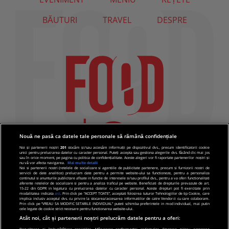
BĂUTURI
TRAVEL
DESPRE
Nouă ne pasă ca datele tale personale să rămână confidențiale
Noi și partenerii noștri
201
stocăm și/sau accesăm informații pe dispozitivul dvs., precum identificatorii cookie
unici pentru prelucrarea datelor cu caracter personal. Puteți accepta sau gestiona alegerile dvs. făcând clic mai jos
sau în orice moment, pe pagina cu politica de confidențialitate. Aceste alegeri vor fi raportate partenerilor noștri și
nu vă vor afecta navigarea.
Mai multe detalii
Noi si partenerii nostri (retelele de socializare si agentiile de publicitate partenere, precum si furnizorii nostri de
servicii de date analitice) prelucram date pentru a permite website-ului sa functioneze, pentru a personaliza
continutul si anunturile publicitare afisate in functie de interesele si/sau profilul dvs., pentru a va oferi functionalitati
aferente retelelor de socializare si pentru a analiza traficul pe website. Beneficiati de drepturile prevazute de art.
15-22 din GDPR in legatura cu prelucrarea datelor cu caracter personal. Aceste drepturi pot fi exercitate prin
modalitatea indicata
aici
. Prin click pe “ACCEPT TOATE”, acceptati folosirea tuturor Tehnologiilor de tip Cookie, care
implica inclusiv acceptul dvs. cu privire la stocarea/accesarea informatiilor de catre Vendor-ii cu care colaboram.
Prin click pe “VREAU SA MODIFIC SETARILE INDIVIDUAL” puteti schimba preferintele in mod individual, mai putin
cele legate de cookie strict necesare pentru functionarea website-ului.
Atât noi, cât și partenerii noștri prelucrăm datele pentru a oferi:
Dezvoltarea și îmbunătățirea serviciilor. Măsurarea performanței reclamelor. Stocarea și/sau accesarea