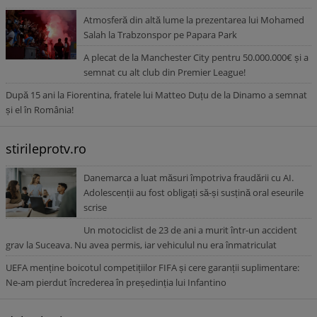
Atmosferă din altă lume la prezentarea lui Mohamed
Salah la Trabzonspor pe Papara Park
A plecat de la Manchester City pentru 50.000.000€ și a
semnat cu alt club din Premier League!
După 15 ani la Fiorentina, fratele lui Matteo Duțu de la Dinamo a semnat
și el în România!
stirileprotv.ro
Danemarca a luat măsuri împotriva fraudării cu AI.
Adolescenții au fost obligați să-și susțină oral eseurile
scrise
Un motociclist de 23 de ani a murit într-un accident
grav la Suceava. Nu avea permis, iar vehiculul nu era înmatriculat
UEFA menține boicotul competițiilor FIFA și cere garanții suplimentare:
Ne-am pierdut încrederea în președinția lui Infantino