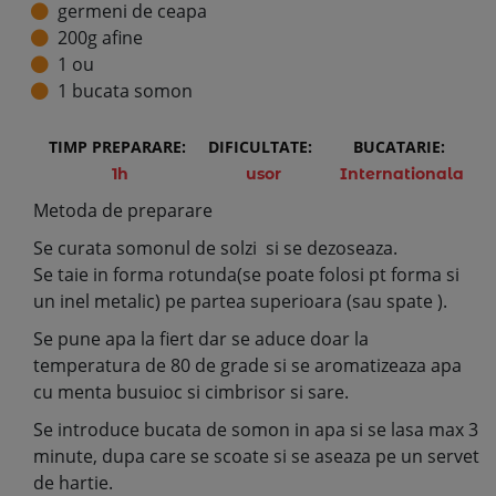
germeni de ceapa
200g afine
1 ou
1 bucata somon
TIMP PREPARARE:
DIFICULTATE:
BUCATARIE:
1h
usor
Internationala
Metoda de preparare
Se curata somonul de solzi si se dezoseaza.
Se taie in forma rotunda(se poate folosi pt forma si
un inel metalic) pe partea superioara (sau spate ).
Se pune apa la fiert dar se aduce doar la
temperatura de 80 de grade si se aromatizeaza apa
cu menta busuioc si cimbrisor si sare.
Se introduce bucata de somon in apa si se lasa max 3
minute, dupa care se scoate si se aseaza pe un servet
de hartie.