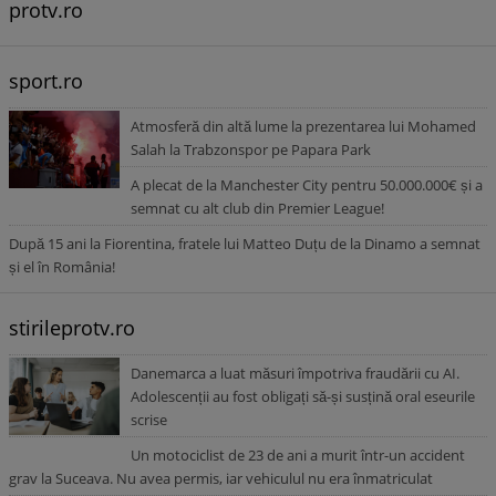
protv.ro
sport.ro
Atmosferă din altă lume la prezentarea lui Mohamed
Salah la Trabzonspor pe Papara Park
A plecat de la Manchester City pentru 50.000.000€ și a
semnat cu alt club din Premier League!
După 15 ani la Fiorentina, fratele lui Matteo Duțu de la Dinamo a semnat
și el în România!
stirileprotv.ro
Danemarca a luat măsuri împotriva fraudării cu AI.
Adolescenții au fost obligați să-și susțină oral eseurile
scrise
Un motociclist de 23 de ani a murit într-un accident
grav la Suceava. Nu avea permis, iar vehiculul nu era înmatriculat