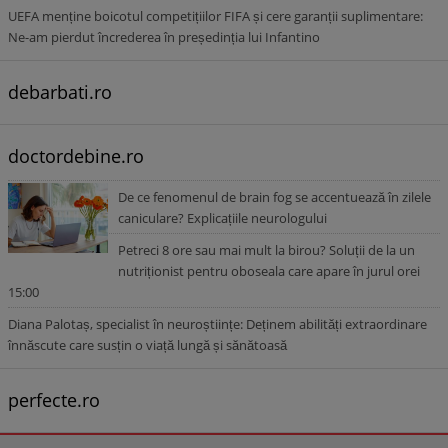
UEFA menține boicotul competițiilor FIFA și cere garanții suplimentare:
Ne-am pierdut încrederea în președinția lui Infantino
debarbati.ro
doctordebine.ro
De ce fenomenul de brain fog se accentuează în zilele
caniculare? Explicațiile neurologului
Petreci 8 ore sau mai mult la birou? Soluții de la un
nutriționist pentru oboseala care apare în jurul orei
15:00
Diana Palotaș, specialist în neuroștiințe: Deținem abilități extraordinare
înnăscute care susțin o viață lungă și sănătoasă
perfecte.ro