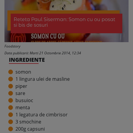
Reteta Paul Siserman: Somon cu ou posat
si bis de sosuri
Foodstory
Data publicarii: Marti 21 Octombrie 2014, 12:34
INGREDIENTE
somon
1 lingura ulei de masline
piper
sare
busuioc
menta
1 legatura de cimbrisor
3 smochine
200g capsuni