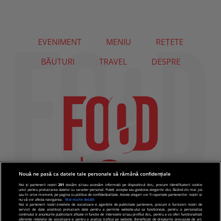
EVENIMENT
MENIU
REȚETE
BĂUTURI
TRAVEL
DESPRE
Nouă ne pasă ca datele tale personale să rămână confidențiale
Noi și partenerii noștri
201
stocăm și/sau accesăm informații pe dispozitivul dvs., precum identificatorii cookie
unici pentru prelucrarea datelor cu caracter personal. Puteți accepta sau gestiona alegerile dvs. făcând clic mai jos
sau în orice moment, pe pagina cu politica de confidențialitate. Aceste alegeri vor fi raportate partenerilor noștri și
nu vă vor afecta navigarea.
Mai multe detalii
Noi si partenerii nostri (retelele de socializare si agentiile de publicitate partenere, precum si furnizorii nostri de
servicii de date analitice) prelucram date pentru a permite website-ului sa functioneze, pentru a personaliza
continutul si anunturile publicitare afisate in functie de interesele si/sau profilul dvs., pentru a va oferi functionalitati
aferente retelelor de socializare si pentru a analiza traficul pe website. Beneficiati de drepturile prevazute de art.