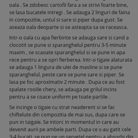
oala . Se zdobesc cartofii fara a se strivi foarte bine,
se lasa bucatele intregi . Se adauga 2 linguri de faina
in compozitie, untul si sare si piper dupa gust. Se
aseaza oala deoparte si se asteapta sa se raceasca.
Intr-o oala cu apa fierbinte se adauga sare si cand a
clocotit se pune si sparanghelul pentru 3-5 minute
maxim , se scaoate sparanghelul si se pune in apa
rece pentru a se opri fierberea. Intr-o tigaie alaturata
se adauga 1 lingura de ulei de masline si se pune
sparanghelul, peste care se pune sare si piper. Se
lasa pe foc aproximativ 2 minute . Dupa ce au fost
spalate rosiile chery, se adauga pe grilul incins
pentru a se coace uniform pe toate partile .
Se incinge o tigaie cu strat neaderent si se fac
chiftelute din compozitia de mai sus, dupa care se
pun in taigaie. Se intorc in momentul in care au
devenit aurii pe ambele parti. Dupa ce s-au gatit cele
3-4 bucati, se pun pe un servetel pentru a absorbi din