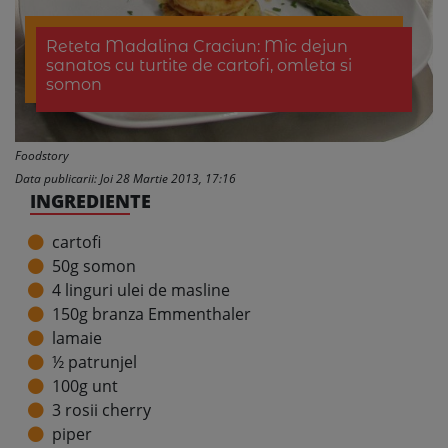
Reteta Madalina Craciun: Mic dejun
sanatos cu turtite de cartofi, omleta si
somon
Foodstory
Data publicarii: Joi 28 Martie 2013, 17:16
INGREDIENTE
cartofi
50g somon
4 linguri ulei de masline
150g branza Emmenthaler
lamaie
½ patrunjel
100g unt
3 rosii cherry
piper