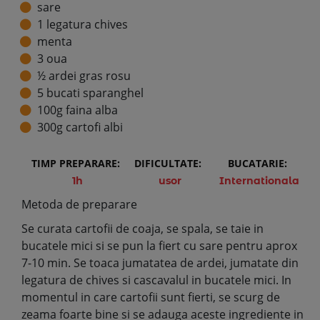
sare
1 legatura chives
menta
3 oua
½ ardei gras rosu
5 bucati sparanghel
100g faina alba
300g cartofi albi
TIMP PREPARARE:
DIFICULTATE:
BUCATARIE:
1h
usor
Internationala
Metoda de preparare
Se curata cartofii de coaja, se spala, se taie in
bucatele mici si se pun la fiert cu sare pentru aprox
7-10 min. Se toaca jumatatea de ardei, jumatate din
legatura de chives si cascavalul in bucatele mici. In
momentul in care cartofii sunt fierti, se scurg de
zeama foarte bine si se adauga aceste ingrediente in