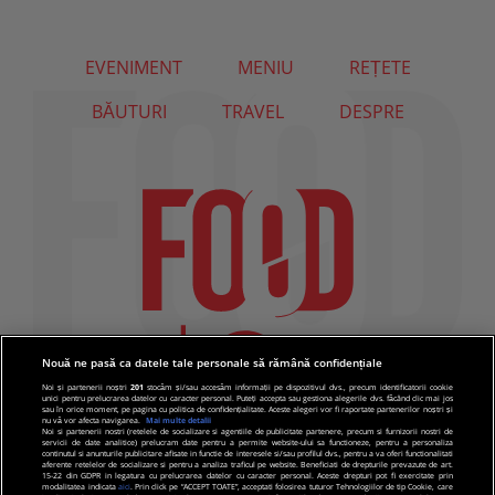
EVENIMENT
MENIU
REȚETE
BĂUTURI
TRAVEL
DESPRE
Nouă ne pasă ca datele tale personale să rămână confidențiale
Noi și partenerii noștri
201
stocăm și/sau accesăm informații pe dispozitivul dvs., precum identificatorii cookie
unici pentru prelucrarea datelor cu caracter personal. Puteți accepta sau gestiona alegerile dvs. făcând clic mai jos
sau în orice moment, pe pagina cu politica de confidențialitate. Aceste alegeri vor fi raportate partenerilor noștri și
nu vă vor afecta navigarea.
Mai multe detalii
Noi si partenerii nostri (retelele de socializare si agentiile de publicitate partenere, precum si furnizorii nostri de
servicii de date analitice) prelucram date pentru a permite website-ului sa functioneze, pentru a personaliza
continutul si anunturile publicitare afisate in functie de interesele si/sau profilul dvs., pentru a va oferi functionalitati
aferente retelelor de socializare si pentru a analiza traficul pe website. Beneficiati de drepturile prevazute de art.
15-22 din GDPR in legatura cu prelucrarea datelor cu caracter personal. Aceste drepturi pot fi exercitate prin
modalitatea indicata
aici
. Prin click pe “ACCEPT TOATE”, acceptati folosirea tuturor Tehnologiilor de tip Cookie, care