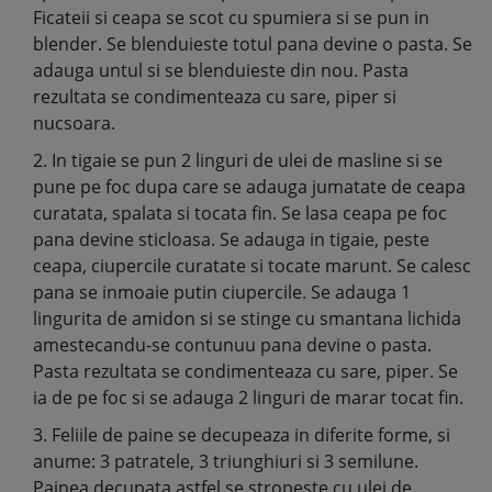
Ficateii si ceapa se scot cu spumiera si se pun in
blender. Se blenduieste totul pana devine o pasta. Se
adauga untul si se blenduieste din nou. Pasta
rezultata se condimenteaza cu sare, piper si
nucsoara.
2. In tigaie se pun 2 linguri de ulei de masline si se
pune pe foc dupa care se adauga jumatate de ceapa
curatata, spalata si tocata fin. Se lasa ceapa pe foc
pana devine sticloasa. Se adauga in tigaie, peste
ceapa, ciupercile curatate si tocate marunt. Se calesc
pana se inmoaie putin ciupercile. Se adauga 1
lingurita de amidon si se stinge cu smantana lichida
amestecandu-se contunuu pana devine o pasta.
Pasta rezultata se condimenteaza cu sare, piper. Se
ia de pe foc si se adauga 2 linguri de marar tocat fin.
3. Feliile de paine se decupeaza in diferite forme, si
anume: 3 patratele, 3 triunghiuri si 3 semilune.
Painea decupata astfel se stropeste cu ulei de