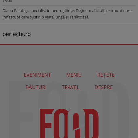
15:00
Diana Palotaș, specialist în neuroștiințe: Deținem abilități extraordinare
înnăscute care susțin o viață lungă și sănătoasă
perfecte.ro
EVENIMENT
MENIU
REȚETE
BĂUTURI
TRAVEL
DESPRE