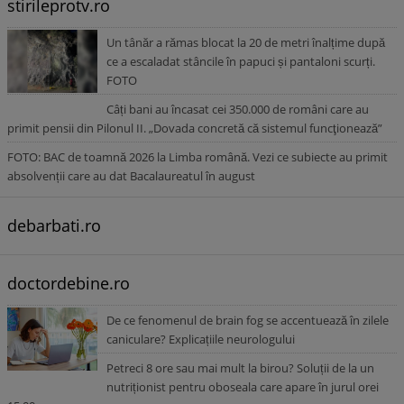
stirileprotv.ro
Un tânăr a rămas blocat la 20 de metri înalțime după
ce a escaladat stâncile în papuci și pantaloni scurți.
FOTO
Câți bani au încasat cei 350.000 de români care au
primit pensii din Pilonul II. „Dovada concretă că sistemul funcţionează”
FOTO: BAC de toamnă 2026 la Limba română. Vezi ce subiecte au primit
absolvenții care au dat Bacalaureatul în august
debarbati.ro
doctordebine.ro
De ce fenomenul de brain fog se accentuează în zilele
caniculare? Explicațiile neurologului
Petreci 8 ore sau mai mult la birou? Soluții de la un
nutriționist pentru oboseala care apare în jurul orei