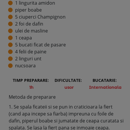
1 lingurita amidon
piper boabe
5 ciuperci Champignon
2 foi de dafin
ulei de masline
1 ceapa
5 bucati ficat de pasare
4 felii de paine
2 linguri unt
nucsoara
TIMP PREPARARE:
DIFICULTATE:
BUCATARIE:
1h
usor
Internationala
Metoda de preparare
1. Se spala ficateii si se pun in craticioara la fiert
(cand apa incepe sa fiarba) impreuna cu foile de
dafin, piperul boabe si jumatate de ceapa curatata si
spalata. Se lasa la fiert pana se inmoaie ceapa.