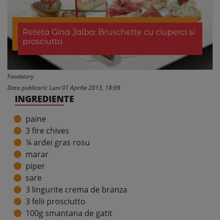
Reteta Gina Jalba: Bruschette cu ciuperci si
prosciutto
Foodstory
Data publicarii: Luni 01 Aprilie 2013, 18:09
INGREDIENTE
paine
3 fire chives
¼ ardei gras rosu
marar
piper
sare
3 lingurite crema de branza
3 felii prosciutto
100g smantana de gatit