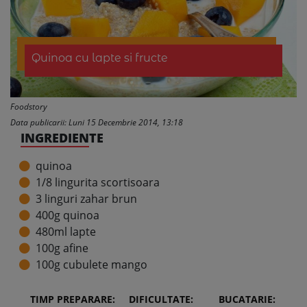
Quinoa cu lapte si fructe
Foodstory
Data publicarii: Luni 15 Decembrie 2014, 13:18
INGREDIENTE
quinoa
1/8 lingurita scortisoara
3 linguri zahar brun
400g quinoa
480ml lapte
100g afine
100g cubulete mango
TIMP PREPARARE:
DIFICULTATE:
BUCATARIE: