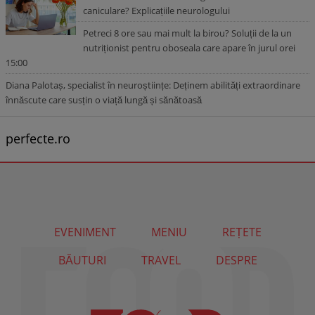
caniculare? Explicațiile neurologului
Petreci 8 ore sau mai mult la birou? Soluții de la un
nutriționist pentru oboseala care apare în jurul orei
15:00
Diana Palotaș, specialist în neuroștiințe: Deținem abilități extraordinare
înnăscute care susțin o viață lungă și sănătoasă
perfecte.ro
EVENIMENT
MENIU
REȚETE
BĂUTURI
TRAVEL
DESPRE