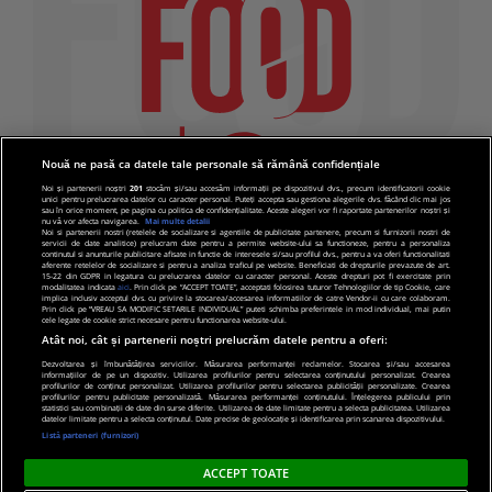
Nouă ne pasă ca datele tale personale să rămână confidențiale
Noi și partenerii noștri
201
stocăm și/sau accesăm informații pe dispozitivul dvs., precum identificatorii cookie
unici pentru prelucrarea datelor cu caracter personal. Puteți accepta sau gestiona alegerile dvs. făcând clic mai jos
sau în orice moment, pe pagina cu politica de confidențialitate. Aceste alegeri vor fi raportate partenerilor noștri și
nu vă vor afecta navigarea.
Mai multe detalii
Noi si partenerii nostri (retelele de socializare si agentiile de publicitate partenere, precum si furnizorii nostri de
servicii de date analitice) prelucram date pentru a permite website-ului sa functioneze, pentru a personaliza
continutul si anunturile publicitare afisate in functie de interesele si/sau profilul dvs., pentru a va oferi functionalitati
aferente retelelor de socializare si pentru a analiza traficul pe website. Beneficiati de drepturile prevazute de art.
15-22 din GDPR in legatura cu prelucrarea datelor cu caracter personal. Aceste drepturi pot fi exercitate prin
modalitatea indicata
aici
. Prin click pe “ACCEPT TOATE”, acceptati folosirea tuturor Tehnologiilor de tip Cookie, care
implica inclusiv acceptul dvs. cu privire la stocarea/accesarea informatiilor de catre Vendor-ii cu care colaboram.
Prin click pe “VREAU SA MODIFIC SETARILE INDIVIDUAL” puteti schimba preferintele in mod individual, mai putin
cele legate de cookie strict necesare pentru functionarea website-ului.
Atât noi, cât și partenerii noștri prelucrăm datele pentru a oferi:
Dezvoltarea și îmbunătățirea serviciilor. Măsurarea performanței reclamelor. Stocarea și/sau accesarea
informațiilor de pe un dispozitiv. Utilizarea profilurilor pentru selectarea conținutului personalizat. Crearea
© 2019 PRO TV S.R.L |
Politica de Cookie
|
Politica
profilurilor de conținut personalizat. Utilizarea profilurilor pentru selectarea publicității personalizate. Crearea
profilurilor pentru publicitate personalizată. Măsurarea performanței conținutului. Înțelegerea publicului prin
de confidentialitate
statistici sau combinații de date din surse diferite. Utilizarea de date limitate pentru a selecta publicitatea. Utilizarea
datelor limitate pentru a selecta conținutul. Date precise de geolocație și identificarea prin scanarea dispozitivului.
Listă parteneri (furnizori)
ACCEPT TOATE