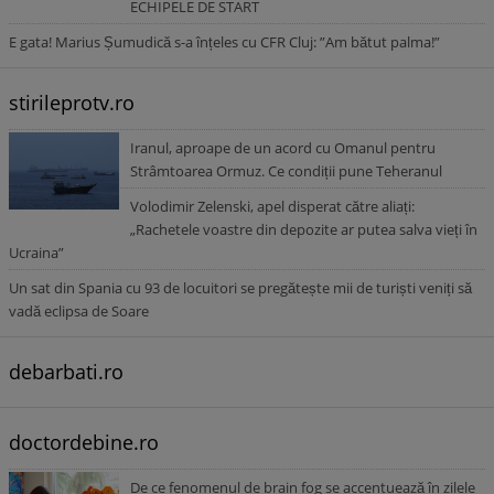
ECHIPELE DE START
E gata! Marius Șumudică s-a înțeles cu CFR Cluj: ”Am bătut palma!”
stirileprotv.ro
Iranul, aproape de un acord cu Omanul pentru
Strâmtoarea Ormuz. Ce condiții pune Teheranul
Volodimir Zelenski, apel disperat către aliați:
„Rachetele voastre din depozite ar putea salva vieți în
Ucraina”
Un sat din Spania cu 93 de locuitori se pregătește mii de turiști veniți să
vadă eclipsa de Soare
debarbati.ro
doctordebine.ro
De ce fenomenul de brain fog se accentuează în zilele