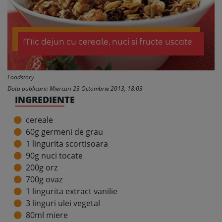
Mic dejun cu cereale, nuci si fructe uscate
Foodstory
Data publicarii: Miercuri 23 Octombrie 2013, 18:03
INGREDIENTE
cereale
60g germeni de grau
1 lingurita scortisoara
90g nuci tocate
200g orz
700g ovaz
1 lingurita extract vanilie
3 linguri ulei vegetal
80ml miere