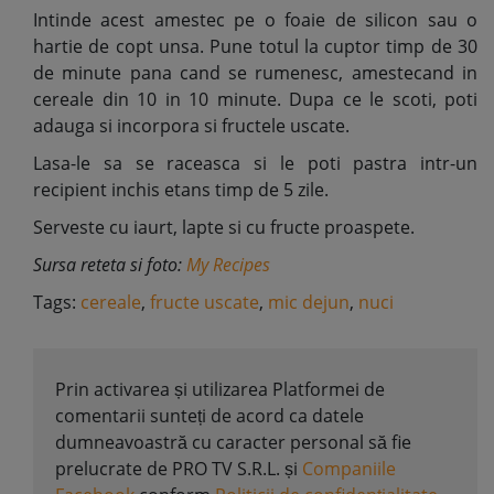
Intinde acest amestec pe o foaie de silicon sau o
hartie de copt unsa. Pune totul la cuptor timp de 30
de minute pana cand se rumenesc, amestecand in
cereale din 10 in 10 minute. Dupa ce le scoti, poti
adauga si incorpora si fructele uscate.
Lasa-le sa se raceasca si le poti pastra intr-un
recipient inchis etans timp de 5 zile.
Serveste cu iaurt, lapte si cu fructe proaspete.
Sursa reteta si foto:
My Recipes
Tags:
cereale
,
fructe uscate
,
mic dejun
,
nuci
Prin activarea și utilizarea Platformei de
comentarii sunteți de acord ca datele
dumneavoastră cu caracter personal să fie
prelucrate de PRO TV S.R.L. și
Companiile