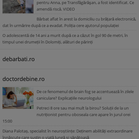
pentru Anna, pe Transfăgărăşan, a fost identificat. Ce
amendă riscă. VIDEO
Bărbat aflat în arest la domiciliu cu brățară electronică,
dat în urmărire după ce a evadat. Poliția cere ajutorul populației
O adolescentă de 14 ani a murit după ce a căzut în gol 90 de metri, în
timpul unei drumeții în Dolomiți, alături de părinți
debarbati.ro
doctordebine.ro
De ce fenomenul de brain fog se accentuează în zilele
caniculare? Explicațiile neurologului
Petreci 8 ore sau mai mult la birou? Soluții de la un
nutriționist pentru oboseala care apare în jurul orei
15:00
Diana Palotaș, specialist în neuroștiințe: Deținem abilități extraordinare
înnăscute care susțin o viață lungă și sănătoasă