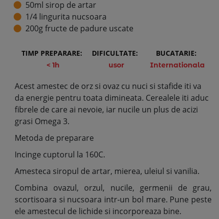
50ml sirop de artar
1/4 lingurita nucsoara
200g fructe de padure uscate
TIMP PREPARARE:
DIFICULTATE:
BUCATARIE:
< 1h
usor
Internationala
Acest amestec de orz si ovaz cu nuci si stafide iti va
da energie pentru toata dimineata. Cerealele iti aduc
fibrele de care ai nevoie, iar nucile un plus de acizi
grasi Omega 3.
Metoda de preparare
Incinge cuptorul la 160C.
Amesteca siropul de artar, mierea, uleiul si vanilia.
Combina ovazul, orzul, nucile, germenii de grau,
scortisoara si nucsoara intr-un bol mare. Pune peste
ele amestecul de lichide si incorporeaza bine.