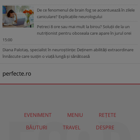
De ce fenomenul de brain fog se accentuează în zilele
caniculare? Explicațiile neurologului
Petreci 8 ore sau mai mult la birou? Soluții de la un
nutriționist pentru oboseala care apare în jurul orei
15:00
Diana Palotaș, specialist în neuroștiințe: Deținem abilități extraordinare
înnăscute care susțin o viață lungă și sănătoasă
perfecte.ro
EVENIMENT
MENIU
REȚETE
BĂUTURI
TRAVEL
DESPRE