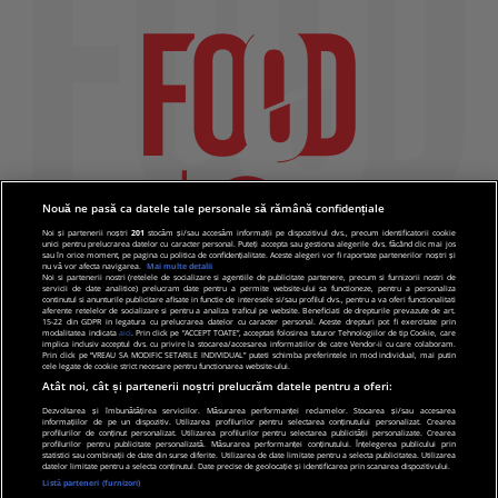
Nouă ne pasă ca datele tale personale să rămână confidențiale
Noi și partenerii noștri
201
stocăm și/sau accesăm informații pe dispozitivul dvs., precum identificatorii cookie
unici pentru prelucrarea datelor cu caracter personal. Puteți accepta sau gestiona alegerile dvs. făcând clic mai jos
sau în orice moment, pe pagina cu politica de confidențialitate. Aceste alegeri vor fi raportate partenerilor noștri și
nu vă vor afecta navigarea.
Mai multe detalii
Noi si partenerii nostri (retelele de socializare si agentiile de publicitate partenere, precum si furnizorii nostri de
servicii de date analitice) prelucram date pentru a permite website-ului sa functioneze, pentru a personaliza
continutul si anunturile publicitare afisate in functie de interesele si/sau profilul dvs., pentru a va oferi functionalitati
aferente retelelor de socializare si pentru a analiza traficul pe website. Beneficiati de drepturile prevazute de art.
15-22 din GDPR in legatura cu prelucrarea datelor cu caracter personal. Aceste drepturi pot fi exercitate prin
modalitatea indicata
aici
. Prin click pe “ACCEPT TOATE”, acceptati folosirea tuturor Tehnologiilor de tip Cookie, care
implica inclusiv acceptul dvs. cu privire la stocarea/accesarea informatiilor de catre Vendor-ii cu care colaboram.
Prin click pe “VREAU SA MODIFIC SETARILE INDIVIDUAL” puteti schimba preferintele in mod individual, mai putin
cele legate de cookie strict necesare pentru functionarea website-ului.
Atât noi, cât și partenerii noștri prelucrăm datele pentru a oferi:
Dezvoltarea și îmbunătățirea serviciilor. Măsurarea performanței reclamelor. Stocarea și/sau accesarea
informațiilor de pe un dispozitiv. Utilizarea profilurilor pentru selectarea conținutului personalizat. Crearea
© 2019 PRO TV S.R.L |
Politica de Cookie
|
Politica
profilurilor de conținut personalizat. Utilizarea profilurilor pentru selectarea publicității personalizate. Crearea
profilurilor pentru publicitate personalizată. Măsurarea performanței conținutului. Înțelegerea publicului prin
de confidentialitate
statistici sau combinații de date din surse diferite. Utilizarea de date limitate pentru a selecta publicitatea. Utilizarea
datelor limitate pentru a selecta conținutul. Date precise de geolocație și identificarea prin scanarea dispozitivului.
Listă parteneri (furnizori)