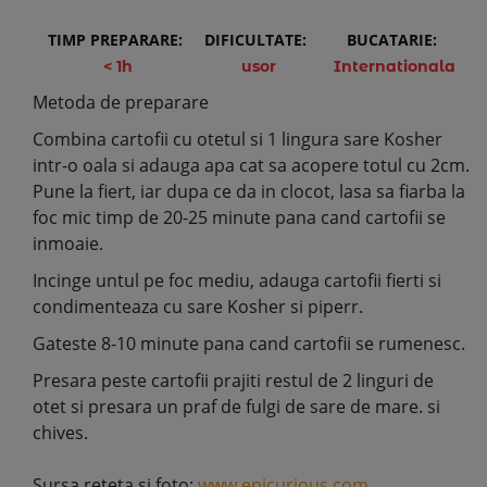
TIMP PREPARARE:
DIFICULTATE:
BUCATARIE:
< 1h
usor
Internationala
Metoda de preparare
Combina cartofii cu otetul si 1 lingura sare Kosher
intr-o oala si adauga apa cat sa acopere totul cu 2cm.
Pune la fiert, iar dupa ce da in clocot, lasa sa fiarba la
foc mic timp de 20-25 minute pana cand cartofii se
inmoaie.
Incinge untul pe foc mediu, adauga cartofii fierti si
condimenteaza cu sare Kosher si piperr.
Gateste 8-10 minute pana cand cartofii se rumenesc.
Presara peste cartofii prajiti restul de 2 linguri de
otet si presara un praf de fulgi de sare de mare. si
chives.
Sursa reteta si foto:
www.epicurious.com