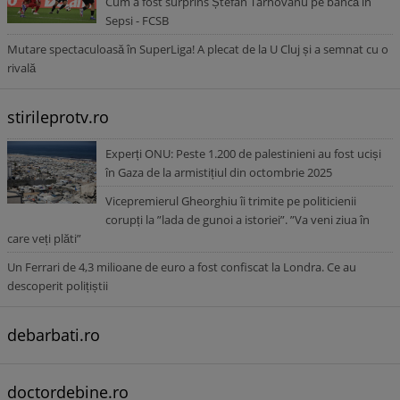
Cum a fost surprins Ștefan Târnovanu pe bancă în
Sepsi - FCSB
Mutare spectaculoasă în SuperLiga! A plecat de la U Cluj și a semnat cu o
rivală
stirileprotv.ro
Experți ONU: Peste 1.200 de palestinieni au fost uciși
în Gaza de la armistițiul din octombrie 2025
Vicepremierul Gheorghiu îi trimite pe politicienii
corupți la ”lada de gunoi a istoriei”. ”Va veni ziua în
care veți plăti”
Un Ferrari de 4,3 milioane de euro a fost confiscat la Londra. Ce au
descoperit polițiștii
debarbati.ro
doctordebine.ro