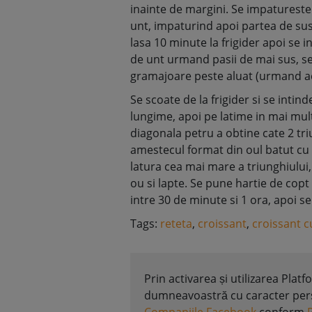
inainte de margini. Se impatureste 
unt, impaturind apoi partea de sus 
lasa 10 minute la frigider apoi se 
de unt urmand pasii de mai sus, se 
gramajoare peste aluat (urmand acei
Se scoate de la frigider si se intin
lungime, apoi pe latime in mai mult
diagonala petru a obtine cate 2 tri
amestecul format din oul batut cu 
latura cea mai mare a triunghiulu
ou si lapte. Se pune hartie de copt
intre 30 de minute si 1 ora, apoi s
Tags:
reteta
,
croissant
,
croissant c
Prin activarea și utilizarea Plat
dumneavoastră cu caracter perso