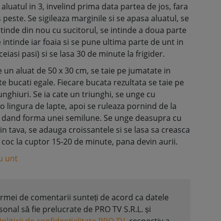
aluatul in 3, invelind prima data partea de jos, fara
peste. Se sigileaza marginile si se apasa aluatul, se
intinde din nou cu sucitorul, se intinde a doua parte
intinde iar foaia si se pune ultima parte de unt in
asi pasi) si se lasa 30 de minute la frigider.
de un aluat de 50 x 30 cm, se taie pe jumatate in
e bucati egale. Fiecare bucata rezultata se taie pe
unghiuri. Se ia cate un triunghi, se unge cu
o lingura de lapte, apoi se ruleaza pornind de la
i, dand forma unei semilune. Se unge deasupra cu
 in tava, se adauga croissantele si se lasa sa creasca
e coc la cuptor 15-20 de minute, pana devin aurii.
u unt
formei de comentarii sunteți de acord ca datele
nal să fie prelucrate de PRO TV S.R.L. și