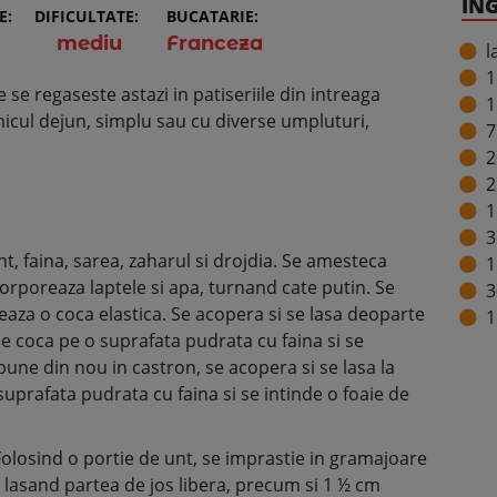
IN
E:
DIFICULTATE:
BUCATARIE:
mediu
Franceza
l
1
e regaseste astazi in patiseriile din intreaga
1
icul dejun, simplu sau cu diverse umpluturi,
7
2
2
1
3
nt, faina, sarea, zaharul si drojdia. Se amesteca
1
corporeaza laptele si apa, turnand cate putin. Se
3
za o coca elastica. Se acopera si se lasa deoparte
1
 coca pe o suprafata pudrata cu faina si se
une din nou in castron, se acopera si se lasa la
suprafata pudrata cu faina si se intinde o foaie de
Folosind o portie de unt, se imprastie in gramajoare
, lasand partea de jos libera, precum si 1 ½ cm