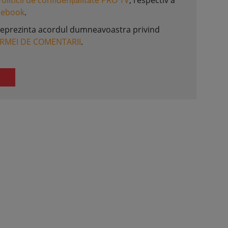
Politicii de confidențialitate PRO TV
, respectiv a
acebook
.
reprezinta acordul dumneavoastra privind
ORMEI DE COMENTARII
.