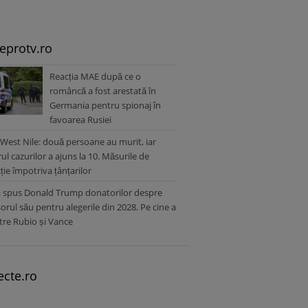
leprotv.ro
Reacția MAE după ce o
româncă a fost arestată în
Germania pentru spionaj în
favoarea Rusiei
 West Nile: două persoane au murit, iar
l cazurilor a ajuns la 10. Măsurile de
ție împotriva țânțarilor
a spus Donald Trump donatorilor despre
orul său pentru alegerile din 2028. Pe cine a
ntre Rubio și Vance
ecte.ro