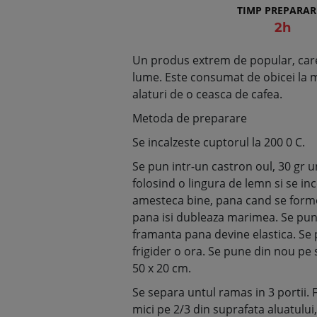
TIMP PREPARAR
2h
Un produs extrem de popular, care s
lume. Este consumat de obicei la m
alaturi de o ceasca de cafea.
Metoda de preparare
Se incalzeste cuptorul la 200 0 C.
Se pun intr-un castron oul, 30 gr u
folosind o lingura de lemn si se in
amesteca bine, pana cand se formea
pana isi dubleaza marimea. Se pune
framanta pana devine elastica. Se p
frigider o ora. Se pune din nou pe 
50 x 20 cm.
Se separa untul ramas in 3 portii. 
mici pe 2/3 din suprafata aluatului