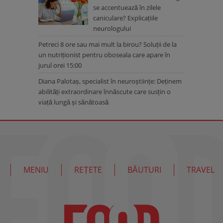
se accentuează în zilele
caniculare? Explicațiile
neurologului
Petreci 8 ore sau mai mult la birou? Soluții de la
un nutriționist pentru oboseala care apare în
jurul orei 15:00
Diana Palotaș, specialist în neuroștiințe: Deținem
abilități extraordinare înnăscute care susțin o
viață lungă și sănătoasă
MENIU
REȚETE
BĂUTURI
TRAVEL