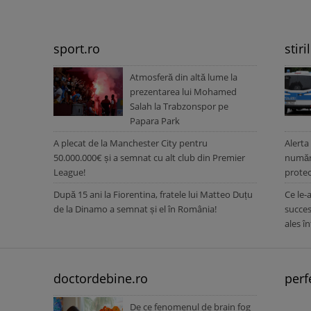
sport.ro
stiri
Atmosferă din altă lume la
prezentarea lui Mohamed
Salah la Trabzonspor pe
Papara Park
A plecat de la Manchester City pentru
Alerta
50.000.000€ și a semnat cu alt club din Premier
număru
League!
protec
După 15 ani la Fiorentina, fratele lui Matteo Duțu
Ce le-
de la Dinamo a semnat și el în România!
succes
ales î
doctordebine.ro
perf
De ce fenomenul de brain fog