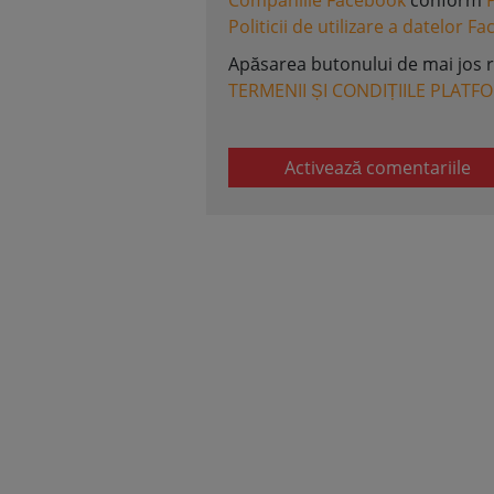
Companiile Facebook
conform
Politicii de utilizare a datelor F
Apăsarea butonului de mai jos 
TERMENII ȘI CONDIȚIILE PLATF
Activează comentariile