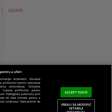
DESPRE
 pentru a oferi:
formanței reclamelor. Stocarea
a profilurilor pentru selectarea
inut personalizat. Utilizarea
e. Crearea profilurilor pentru
ACCEPT TOATE
lui. Înțelegerea publicului prin
zarea de date limitate pentru a
lecta conținutul. Date precise de
VREAU SA MODIFIC
SETARILE
INDIVIDUAL