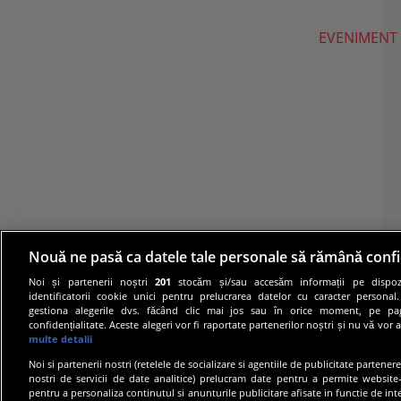
EVENIMENT
Nouă ne pasă ca datele tale personale să rămână confi
Noi și partenerii noștri
201
stocăm și/sau accesăm informații pe dispozi
identificatorii cookie unici pentru prelucrarea datelor cu caracter personal
gestiona alegerile dvs. făcând clic mai jos sau în orice moment, pe pa
confidențialitate. Aceste alegeri vor fi raportate partenerilor noștri și nu vă vor 
multe detalii
Noi si partenerii nostri (retelele de socializare si agentiile de publicitate partener
nostri de servicii de date analitice) prelucram date pentru a permite website-
pentru a personaliza continutul si anunturile publicitare afisate in functie de inte