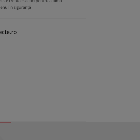
ei. Ce trebuie să faci pentru a filma
nul în siguranță
ecte.ro