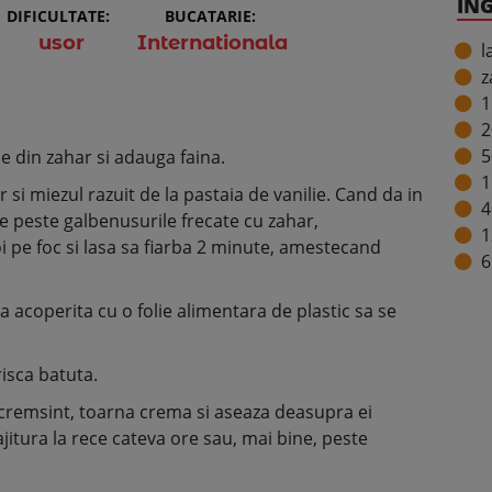
IN
DIFICULTATE:
BUCATARIE:
usor
Internationala
l
z
1
2
5
 din zahar si adauga faina.
1
r si miezul razuit de la pastaia de vanilie. Cand da in
4
te peste galbenusurile frecate cu zahar,
1
pe foc si lasa sa fiarba 2 minute, amestecand
6
a acoperita cu o folie alimentara de plastic sa se
risca batuta.
e cremsint, toarna crema si aseaza deasupra ei
ajitura la rece cateva ore sau, mai bine, peste