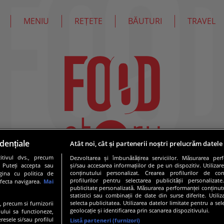
MENIU
REȚETE
BĂUTURI
TRAVEL
dențiale
Atât noi, cât și partenerii noștri prelucrăm datele
tivul dvs., precum
Dezvoltarea și îmbunătățirea serviciilor. Măsurarea per
. Puteți accepta sau
și/sau accesarea informațiilor de pe un dispozitiv. Utilizare
conținutului personalizat. Crearea profilurilor de conț
gina cu politica de
profilurilor pentru selectarea publicității personalizat
afecta navigarea.
Mai
publicitate personalizată. Măsurarea performanței conținutu
statistici sau combinații de date din surse diferite. Utili
selecta publicitatea. Utilizarea datelor limitate pentru a se
e, precum si furnizorii
geolocație și identificarea prin scanarea dispozitivului.
ului sa functioneze,
resele si/sau profilul
Listă parteneri (furnizori)