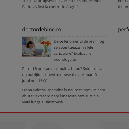
Trei jucători lipsesc de la FCSB cu Sepsi! Marius
eclips
Baciu: „A fost la control în Anglia”
fenome
doctordebine.ro
perf
De ce fenomenul de brain fog
se accentuează în zilele
caniculare? Explicațiile
neurologului
Petreci 8 ore sau mai mult la birou? Soluții de la
un nutriționist pentru oboseala care apare în
jurul orei 15:00
Diana Palotaș, specialist în neuroștiințe: Deținem
abilități extraordinare înnăscute care susțin o
viață lungă și sănătoasă