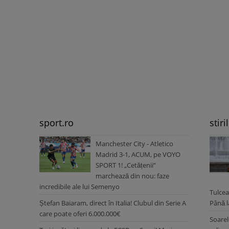
sport.ro
stiri
Manchester City - Atletico
Madrid 3-1, ACUM, pe VOYO
SPORT 1! „Cetățenii”
marchează din nou: faze
incredibile ale lui Semenyo
Tulcea
Ștefan Baiaram, direct în Italia! Clubul din Serie A
Până l
care poate oferi 6.000.000€
Soarel