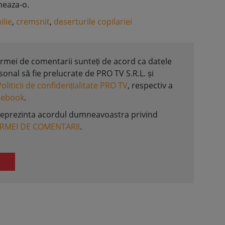
neaza-o.
ilie
,
cremsnit
,
deserturile copilariei
formei de comentarii sunteți de acord ca datele
nal să fie prelucrate de PRO TV S.R.L. și
Politicii de confidențialitate PRO TV
, respectiv a
acebook
.
reprezinta acordul dumneavoastra privind
ORMEI DE COMENTARII
.