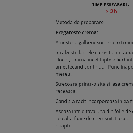
TIMP PREPARARE:
> 2h
Metoda de preparare
Pregateste crema
:
Amesteca galbenusurile cu o treime
Incalzeste laptele cu restul de zaha
clocot, toarna incet laptele fierbin
amestecand continuu. Pune inapoi 
mereu.
Strecoara printr-o sita si lasa crem
raceasca.
Cand s-a racit incorporeaza in ea f
Aseaza intr-o tava una din folie d
cealalta foaie de cremsnit. Lasa pr
noapte.