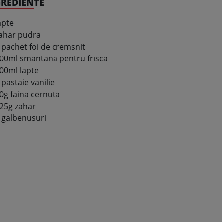
GREDIENTE
apte
ahar pudra
 pachet foi de cremsnit
00ml smantana pentru frisca
00ml lapte
 pastaie vanilie
0g faina cernuta
25g zahar
 galbenusuri