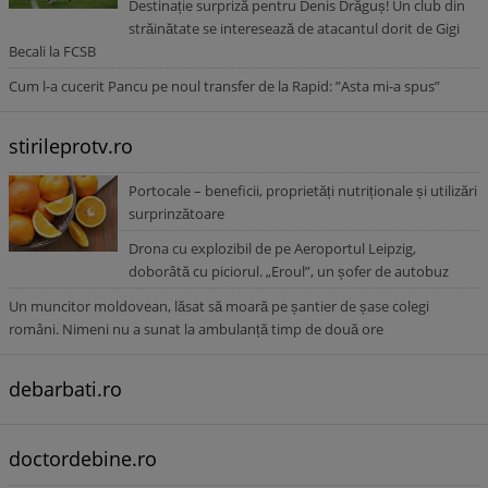
Destinație surpriză pentru Denis Drăguș! Un club din
străinătate se interesează de atacantul dorit de Gigi
Becali la FCSB
Cum l-a cucerit Pancu pe noul transfer de la Rapid: ”Asta mi-a spus”
stirileprotv.ro
Portocale – beneficii, proprietăți nutriționale și utilizări
surprinzătoare
Drona cu explozibil de pe Aeroportul Leipzig,
doborâtă cu piciorul. „Eroul”, un șofer de autobuz
Un muncitor moldovean, lăsat să moară pe șantier de șase colegi
români. Nimeni nu a sunat la ambulanță timp de două ore
debarbati.ro
doctordebine.ro