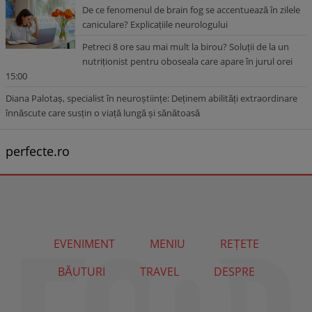
De ce fenomenul de brain fog se accentuează în zilele
caniculare? Explicațiile neurologului
Petreci 8 ore sau mai mult la birou? Soluții de la un
nutriționist pentru oboseala care apare în jurul orei
15:00
Diana Palotaș, specialist în neuroștiințe: Deținem abilități extraordinare
înnăscute care susțin o viață lungă și sănătoasă
perfecte.ro
EVENIMENT
MENIU
REȚETE
BĂUTURI
TRAVEL
DESPRE