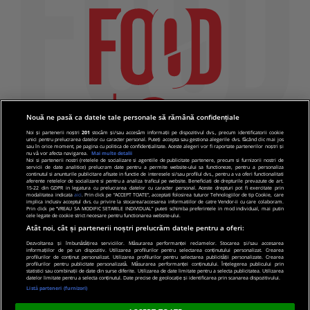
Nouă ne pasă ca datele tale personale să rămână confidențiale
Noi și partenerii noștri
201
stocăm și/sau accesăm informații pe dispozitivul dvs., precum identificatorii cookie
unici pentru prelucrarea datelor cu caracter personal. Puteți accepta sau gestiona alegerile dvs. făcând clic mai jos
sau în orice moment, pe pagina cu politica de confidențialitate. Aceste alegeri vor fi raportate partenerilor noștri și
nu vă vor afecta navigarea.
Mai multe detalii
Noi si partenerii nostri (retelele de socializare si agentiile de publicitate partenere, precum si furnizorii nostri de
servicii de date analitice) prelucram date pentru a permite website-ului sa functioneze, pentru a personaliza
continutul si anunturile publicitare afisate in functie de interesele si/sau profilul dvs., pentru a va oferi functionalitati
aferente retelelor de socializare si pentru a analiza traficul pe website. Beneficiati de drepturile prevazute de art.
15-22 din GDPR in legatura cu prelucrarea datelor cu caracter personal. Aceste drepturi pot fi exercitate prin
modalitatea indicata
aici
. Prin click pe “ACCEPT TOATE”, acceptati folosirea tuturor Tehnologiilor de tip Cookie, care
implica inclusiv acceptul dvs. cu privire la stocarea/accesarea informatiilor de catre Vendor-ii cu care colaboram.
Prin click pe “VREAU SA MODIFIC SETARILE INDIVIDUAL” puteti schimba preferintele in mod individual, mai putin
cele legate de cookie strict necesare pentru functionarea website-ului.
Atât noi, cât și partenerii noștri prelucrăm datele pentru a oferi:
Dezvoltarea și îmbunătățirea serviciilor. Măsurarea performanței reclamelor. Stocarea și/sau accesarea
informațiilor de pe un dispozitiv. Utilizarea profilurilor pentru selectarea conținutului personalizat. Crearea
© 2019 PRO TV S.R.L |
Politica de Cookie
|
Politica
profilurilor de conținut personalizat. Utilizarea profilurilor pentru selectarea publicității personalizate. Crearea
profilurilor pentru publicitate personalizată. Măsurarea performanței conținutului. Înțelegerea publicului prin
de confidentialitate
statistici sau combinații de date din surse diferite. Utilizarea de date limitate pentru a selecta publicitatea. Utilizarea
datelor limitate pentru a selecta conținutul. Date precise de geolocație și identificarea prin scanarea dispozitivului.
Listă parteneri (furnizori)