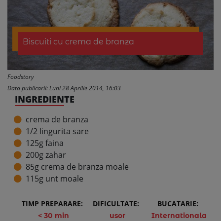
Biscuiti cu crema de branza
Foodstory
Data publicarii: Luni 28 Aprilie 2014, 16:03
INGREDIENTE
crema de branza
1/2 lingurita sare
125g faina
200g zahar
85g crema de branza moale
115g unt moale
TIMP PREPARARE:
DIFICULTATE:
BUCATARIE:
< 30 min
usor
Internationala