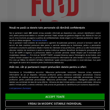
Nouă ne pasă ca datele tale personale să rămână confidențiale
Noi și partenerii noștri
201
stocăm și/sau accesăm informații pe dispozitivul dvs., precum identificatorii cookie
unici pentru prelucrarea datelor cu caracter personal. Puteți accepta sau gestiona alegerile dvs. făcând clic mai jos
sau în orice moment, pe pagina cu politica de confidențialitate. Aceste alegeri vor fi raportate partenerilor noștri și
nu vă vor afecta navigarea.
Mai multe detalii
Noi si partenerii nostri (retelele de socializare si agentiile de publicitate partenere, precum si furnizorii nostri de
servicii de date analitice) prelucram date pentru a permite website-ului sa functioneze, pentru a personaliza
continutul si anunturile publicitare afisate in functie de interesele si/sau profilul dvs., pentru a va oferi functionalitati
aferente retelelor de socializare si pentru a analiza traficul pe website. Beneficiati de drepturile prevazute de art.
15-22 din GDPR in legatura cu prelucrarea datelor cu caracter personal. Aceste drepturi pot fi exercitate prin
modalitatea indicata
aici
. Prin click pe “ACCEPT TOATE”, acceptati folosirea tuturor Tehnologiilor de tip Cookie, care
implica inclusiv acceptul dvs. cu privire la stocarea/accesarea informatiilor de catre Vendor-ii cu care colaboram.
Prin click pe “VREAU SA MODIFIC SETARILE INDIVIDUAL” puteti schimba preferintele in mod individual, mai putin
cele legate de cookie strict necesare pentru functionarea website-ului.
Atât noi, cât și partenerii noștri prelucrăm datele pentru a oferi:
Dezvoltarea și îmbunătățirea serviciilor. Măsurarea performanței reclamelor. Stocarea și/sau accesarea
informațiilor de pe un dispozitiv. Utilizarea profilurilor pentru selectarea conținutului personalizat. Crearea
© 2019 PRO TV S.R.L |
Politica de Cookie
|
Politica
profilurilor de conținut personalizat. Utilizarea profilurilor pentru selectarea publicității personalizate. Crearea
profilurilor pentru publicitate personalizată. Măsurarea performanței conținutului. Înțelegerea publicului prin
de confidentialitate
statistici sau combinații de date din surse diferite. Utilizarea de date limitate pentru a selecta publicitatea. Utilizarea
datelor limitate pentru a selecta conținutul. Date precise de geolocație și identificarea prin scanarea dispozitivului.
Listă parteneri (furnizori)
ACCEPT TOATE
VREAU SA MODIFIC SETARILE INDIVIDUAL