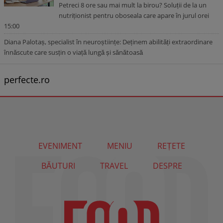
Petreci 8 ore sau mai mult la birou? Soluții de la un
nutriționist pentru oboseala care apare în jurul orei
15:00
Diana Palotaș, specialist în neuroștiințe: Deținem abilități extraordinare
înnăscute care susțin o viață lungă și sănătoasă
perfecte.ro
EVENIMENT
MENIU
REȚETE
BĂUTURI
TRAVEL
DESPRE