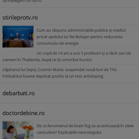
să înțelegem un lucru”
stirileprotv.ro
Cum au răspuns administrațiile publice și mediul
privat apelului lui Ilie Bolojan pentru reducerea
consumului de energie
Un copil de 14 ani a ucis 5 profesori și a rănit zeci de
oameni în Thailanda, după ce își omorâse bunicii
Căpitanul lui Sepsi, Cosmin Matei, suspendat nouă luni de TAS.
Fotbalistul fusese depistat pozitiv la un test antidoping
debarbati.ro
doctordebine.ro
De ce fenomenul de brain fog se accentuează în zilele
caniculare? Explicațiile neurologului