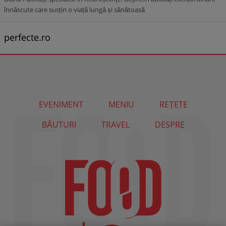
înnăscute care susțin o viață lungă și sănătoasă
perfecte.ro
EVENIMENT
MENIU
REȚETE
BĂUTURI
TRAVEL
DESPRE