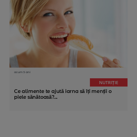
acum 5 ani
NUTRIȚIE
Ce alimente te ajută iarna să îți menții o
piele sănătoasă?...