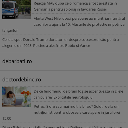
Reacția MAE după ce o româncă a fost arestată în
Germania pentru spionaj în favoarea Rusiei
Alerta West Nile: două persoane au murit, iar numărul
cazurilor a ajuns la 10. Măsurile de protecție împotriva
țânțarilor
Ce le-a spus Donald Trump donatorilor despre succesorul său pentru
alegerile din 2028. Pe cine a ales între Rubio și Vance
debarbati.ro
doctordebine.ro
De ce fenomenul de brain fog se accentuează în zilele
caniculare? Explicațiile neurologului
Petreci 8 ore sau mai mult la birou? Soluții de la un
nutriționist pentru oboseala care apare în jurul orei
15:00
Diana Palotaș, specialist în neuroștiințe: Deținem abilități extraordinare