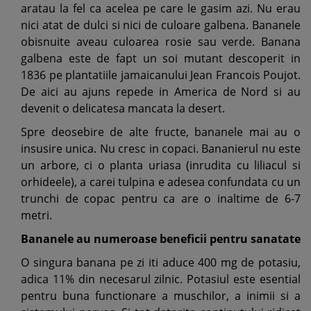
aratau la fel ca acelea pe care le gasim azi. Nu erau
nici atat de dulci si nici de culoare galbena. Bananele
obisnuite aveau culoarea rosie sau verde. Banana
galbena este de fapt un soi mutant descoperit in
1836 pe plantatiile jamaicanului Jean Francois Poujot.
De aici au ajuns repede in America de Nord si au
devenit o delicatesa mancata la desert.
Spre deosebire de alte fructe, bananele mai au o
insusire unica. Nu cresc in copaci. Bananierul nu este
un arbore, ci o planta uriasa (inrudita cu liliacul si
orhideele), a carei tulpina e adesea confundata cu un
trunchi de copac pentru ca are o inaltime de 6-7
metri.
Bananele au numeroase beneficii pentru sanatate
O singura banana pe zi iti aduce 400 mg de potasiu,
adica 11% din necesarul zilnic. Potasiul este esential
pentru buna functionare a muschilor, a inimii si a