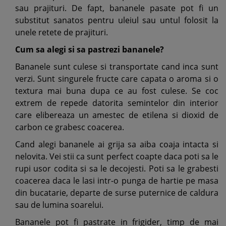
sau prajituri. De fapt, bananele pasate pot fi un
substitut sanatos pentru uleiul sau untul folosit la
unele retete de prajituri.
Cum sa alegi si sa pastrezi bananele?
Bananele sunt culese si transportate cand inca sunt
verzi. Sunt singurele fructe care capata o aroma si o
textura mai buna dupa ce au fost culese. Se coc
extrem de repede datorita semintelor din interior
care elibereaza un amestec de etilena si dioxid de
carbon ce grabesc coacerea.
Cand alegi bananele ai grija sa aiba coaja intacta si
nelovita. Vei stii ca sunt perfect coapte daca poti sa le
rupi usor codita si sa le decojesti. Poti sa le grabesti
coacerea daca le lasi intr-o punga de hartie pe masa
din bucatarie, departe de surse puternice de caldura
sau de lumina soarelui.
Bananele pot fi pastrate in frigider, timp de mai