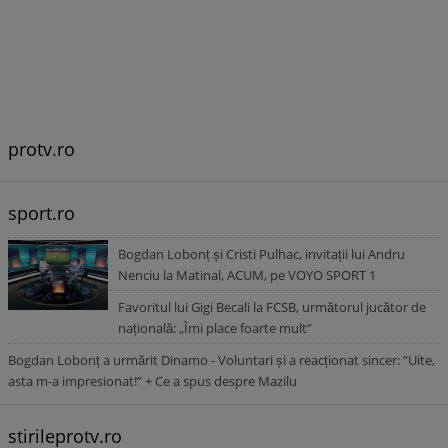
protv.ro
sport.ro
Bogdan Lobonț și Cristi Pulhac, invitații lui Andru
Nenciu la Matinal, ACUM, pe VOYO SPORT 1
Favoritul lui Gigi Becali la FCSB, următorul jucător de
națională: „Îmi place foarte mult”
Bogdan Lobonț a urmărit Dinamo - Voluntari și a reacționat sincer: ”Uite,
asta m-a impresionat!” + Ce a spus despre Mazilu
stirileprotv.ro