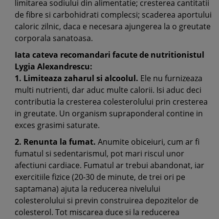
limitarea sodiului din alimentatie; cresterea cantitatii
de fibre si carbohidrati complecsi; scaderea aportului
caloric zilnic, daca e necesara ajungerea la o greutate
corporala sanatoasa.
Iata cateva recomandari facute de nutritionistul
Lygia Alexandrescu:
1. Limiteaza zaharul si alcoolul.
Ele nu furnizeaza
multi nutrienti, dar aduc multe calorii. Isi aduc deci
contributia la cresterea colesterolului prin cresterea
in greutate. Un organism supraponderal contine in
exces grasimi saturate.
2. Renunta la fumat.
Anumite obiceiuri, cum ar fi
fumatul si sedentarismul, pot mari riscul unor
afectiuni cardiace. Fumatul ar trebui abandonat, iar
exercitiile fizice (20-30 de minute, de trei ori pe
saptamana) ajuta la reducerea nivelului
colesterolului si previn construirea depozitelor de
colesterol. Tot miscarea duce si la reducerea