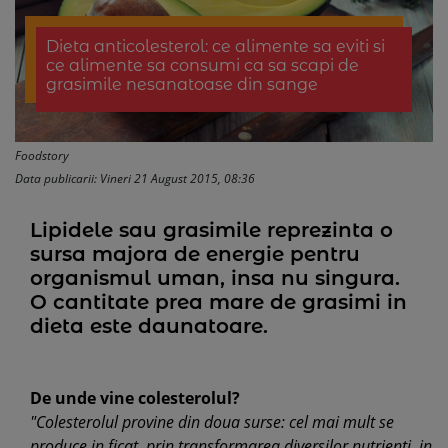
Dieta anticolesterol: ce alimente sa eviti si
ce alimente sa consumi ca sa scapi de
grasimile nesanatoase din sange
Foodstory
Data publicarii: Vineri 21 August 2015, 08:36
Lipidele sau grasimile reprezinta o
sursa majora de energie pentru
organismul uman, insa nu singura.
O cantitate prea mare de grasimi in
dieta este daunatoare.
De unde vine colesterolul?
"Colesterolul provine din doua surse: cel mai mult se
produce in ficat, prin transformarea diversilor nutrienti, in