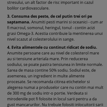
stresului, un alt factor de risc important in cazul
bolilor cardiovasculare.
3. Consuma des peste, de cel putin trei ori pe
saptamana.
Anumiti pesti marini si oceanici - cum ar
fi macroul, somonul, heringul, tonul - contin acizi
grasi Omega-3. Acestia contribuie la mentinerea unui
nivel scazut al colesterolului in sange.
4. Evita alimentele cu continut ridicat de sodiu.
Anumite persoane care au nivel de colesterol mare
au si tensiune arteriala mare. Prin reducerea
sodiului, se poate pastra tensiunea in limite normale.
Sarea de masa contine 50% sodiu. Sodiul este, de
asemenea, un ingredient in multe alimente
procesate. Se recomanda citirea etichetelor si
alegerea numai a produselor care nu contin mai mult
de 300 mg de sodiu intr-o portie. Verdeata si
mirodeniile pot fi folosite in locul sarii pentru a da
gust mancarurilor. Nu trebuie folositi inlocuitorii sarii