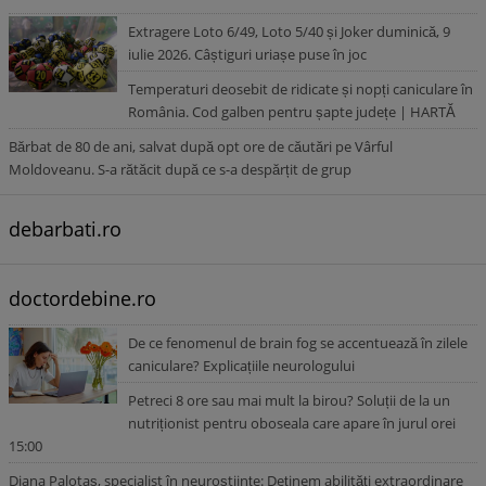
Extragere Loto 6/49, Loto 5/40 și Joker duminică, 9
iulie 2026. Câștiguri uriașe puse în joc
Temperaturi deosebit de ridicate și nopți caniculare în
România. Cod galben pentru șapte județe | HARTĂ
Bărbat de 80 de ani, salvat după opt ore de căutări pe Vârful
Moldoveanu. S-a rătăcit după ce s-a despărțit de grup
debarbati.ro
doctordebine.ro
De ce fenomenul de brain fog se accentuează în zilele
caniculare? Explicațiile neurologului
Petreci 8 ore sau mai mult la birou? Soluții de la un
nutriționist pentru oboseala care apare în jurul orei
15:00
Diana Palotaș, specialist în neuroștiințe: Deținem abilități extraordinare