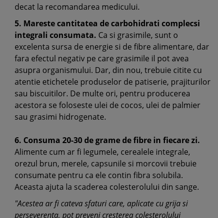
decat la recomandarea medicului.
5. Mareste cantitatea de carbohidrati complecsi
integrali consumata.
Ca si grasimile, sunt o
excelenta sursa de energie si de fibre alimentare, dar
fara efectul negativ pe care grasimile il pot avea
asupra organismului. Dar, din nou, trebuie citite cu
atentie etichetele produselor de patiserie, prajiturilor
sau biscuitilor. De multe ori, pentru producerea
acestora se foloseste ulei de cocos, ulei de palmier
sau grasimi hidrogenate.
6. Consuma 20-30 de grame de fibre in fiecare zi.
Alimente cum ar fi legumele, cerealele integrale,
orezul brun, merele, capsunile si morcovii trebuie
consumate pentru ca ele contin fibra solubila.
Aceasta ajuta la scaderea colesterolului din sange.
"Acestea ar fi cateva sfaturi care, aplicate cu grija si
perseverenta, pot preveni cresterea colesterolului