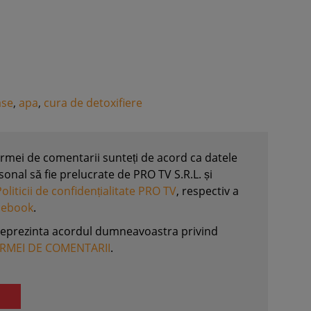
ase
,
apa
,
cura de detoxifiere
formei de comentarii sunteți de acord ca datele
nal să fie prelucrate de PRO TV S.R.L. și
Politicii de confidențialitate PRO TV
, respectiv a
acebook
.
reprezinta acordul dumneavoastra privind
ORMEI DE COMENTARII
.