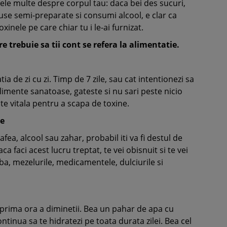
 ele multe despre corpul tau: daca bei des sucuri,
se semi-preparate si consumi alcool, e clar ca
oxinele pe care chiar tu i le-ai furnizat.
e trebuie sa tii cont se refera la alimentatie.
ia de zi cu zi. Timp de 7 zile, sau cat intentionezi sa
alimente sanatoase, gateste si nu sari peste nicio
te vitala pentru a scapa de toxine.
se
ea, alcool sau zahar, probabil iti va fi destul de
ca faci acest lucru treptat, te vei obisnuit si te vei
lba, mezelurile, medicamentele, dulciurile si
la prima ora a diminetii. Bea un pahar de apa cu
ntinua sa te hidratezi pe toata durata zilei. Bea cel