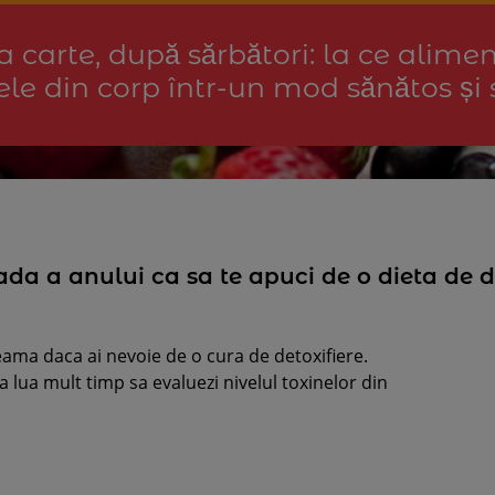
a carte, după sărbători: la ce alime
nele din corp într-un mod sănătos și 
da a anului ca sa te apuci de o dieta de d
seama daca ai nevoie de o cura de detoxifiere.
a lua mult timp sa evaluezi nivelul toxinelor din