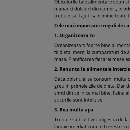
Obiceiurile tale alimentare spun si
mananci dulciuri din comert, produ
trebuie sa il ajuti sa elimine toate t
Cele mai importante reguli de car
1.
Organizeaza-te
Organizeaza-ti foarte bine alimentat
tii dieta, mergi la cumparaturi de 
masa. Planificarea fiecarei mese es
2.
Renunta la alimentele interzi
Daca obisnuiai sa consumi multa caf
greu in primele zile de dieta. Dar da
simti din ce in ce mai bine. Faina a
sucurile sunt interzise.
3.
Bea multa apa
Trebuie sa-ti activezi digestia de 
lamaie imediat cum te trezesti si co