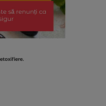
nte să renunți ca
sigur
etoxifiere.