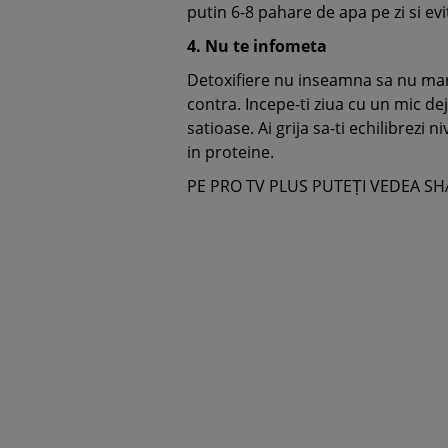
putin 6-8 pahare de apa pe zi si evit
4.
Nu te infometa
Detoxifiere nu inseamna sa nu mana
contra. Incepe-ti ziua cu un mic de
satioase. Ai grija sa-ti echilibrez
in proteine.
PE PRO TV PLUS PUTEȚI VEDEA SH