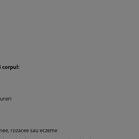
i corpul:
 dureri
acnee, rozacee sau eczeme