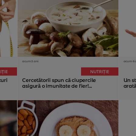
acum 5 ani
acum 6 
IȚIE
NUTRIȚIE
curi
Cercetătorii spun că ciupercile
Un st
asigură o imunitate de fier!...
arată