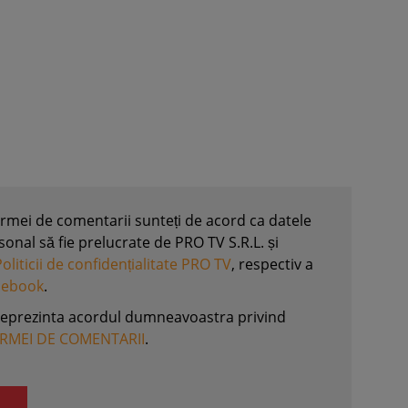
formei de comentarii sunteți de acord ca datele
nal să fie prelucrate de PRO TV S.R.L. și
Politicii de confidențialitate PRO TV
, respectiv a
acebook
.
reprezinta acordul dumneavoastra privind
ORMEI DE COMENTARII
.