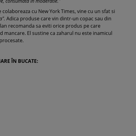
le, consumata in moderatie."
e colaboreaza cu New York Times, vine cu un sfat si
a".
Adica produse care vin dintr-un copac sau din
llan recomanda sa eviti orice produs pe care
nd mancare. El sustine ca zaharul nu este inamicul
procesate.
HARE ÎN BUCATE: