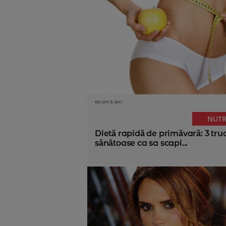
acum 5 ani
NUTR
Dietă rapidă de primăvară: 3 tru
sănătoase ca sa scapi...