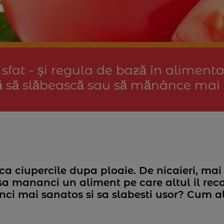
sfat - și regula de bază în alimenta
că să slăbească sau să mănânce mai
ca ciupercile dupa ploaie. De nicaieri, mai
ce sa mananci un aliment pe care altul il r
ci mai sanatos si sa slabesti usor? Cum ale