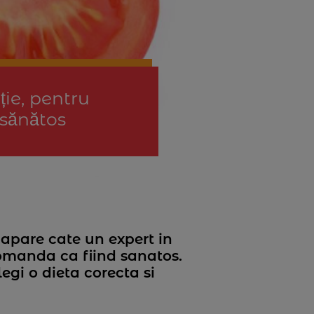
ție, pentru
 sănătos
 apare cate un expert in
ecomanda ca fiind sanatos.
gi o dieta corecta si