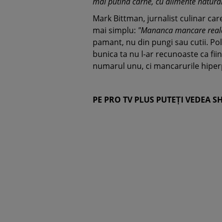
mai putina carne, cu alimente natura
Mark Bittman, jurnalist culinar car
mai simplu:
"Mananca mancare real
pamant, nu din pungi sau cutii. Po
bunica ta nu l-ar recunoaste ca fii
numarul unu, ci mancarurile hiper
PE PRO TV PLUS PUTEȚI VEDEA S