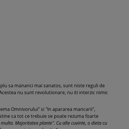
mplu sa mananci mai sanatos, sunt niste reguli de
Acestea nu sunt revolutionare, nu iti interzic nimic
ilema Omnivorului" si "In apararea mancarii",
sustine ca tot ce trebuie se poate rezuma foarte
lta. Majoritatea plante". Cu alte cuvinte, o dieta cu