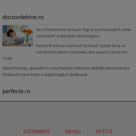
doctordebine.ro
De ce fenomenul de brain fog se accentuează în zilele
caniculare? Explicațiile neurologului
Petreci 8 ore sau mai mult la birou? Soluții de la un
nutriționist pentru oboseala care apare în jurul orei
15:00
Diana Palotaș, specialist în neuroștiințe: Deținem abilități extraordinare
înnăscute care susțin o viață lungă și sănătoasă
perfecte.ro
EVENIMENT
MENIU
REȚETE