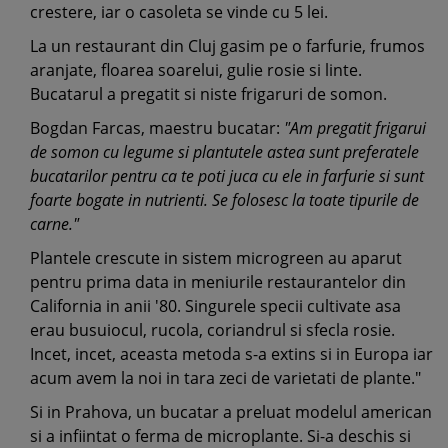
crestere, iar o casoleta se vinde cu 5 lei.
La un restaurant din Cluj gasim pe o farfurie, frumos
aranjate, floarea soarelui, gulie rosie si linte.
Bucatarul a pregatit si niste frigaruri de somon.
Bogdan Farcas, maestru bucatar:
"Am pregatit frigarui
de somon cu legume si plantutele astea sunt preferatele
bucatarilor pentru ca te poti juca cu ele in farfurie si sunt
foarte bogate in nutrienti. Se folosesc la toate tipurile de
carne."
Plantele crescute in sistem microgreen au aparut
pentru prima data in meniurile restaurantelor din
California in anii '80. Singurele specii cultivate asa
erau busuiocul, rucola, coriandrul si sfecla rosie.
Incet, incet, aceasta metoda s-a extins si in Europa iar
acum avem la noi in tara zeci de varietati de plante."
Si in Prahova, un bucatar a preluat modelul american
si a infiintat o ferma de microplante. Si-a deschis si