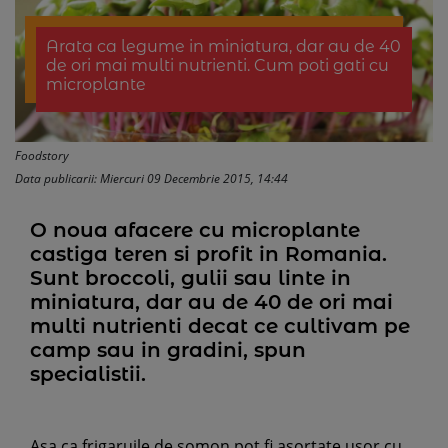
Arata ca legume in miniatura, dar au de 40
de ori mai multi nutrienti. Cum poti gati cu
microplante
Foodstory
Data publicarii: Miercuri 09 Decembrie 2015, 14:44
O noua afacere cu microplante
castiga teren si profit in Romania.
Sunt broccoli, gulii sau linte in
miniatura, dar au de 40 de ori mai
multi nutrienti decat ce cultivam pe
camp sau in gradini, spun
specialistii.
Asa ca frigaruile de somon pot fi asortate usor cu