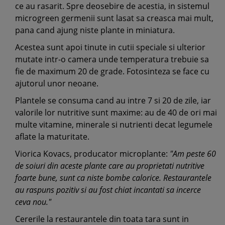
ce au rasarit. Spre deosebire de acestia, in sistemul
microgreen germenii sunt lasat sa creasca mai mult,
pana cand ajung niste plante in miniatura.
Acestea sunt apoi tinute in cutii speciale si ulterior
mutate intr-o camera unde temperatura trebuie sa
fie de maximum 20 de grade. Fotosinteza se face cu
ajutorul unor neoane.
Plantele se consuma cand au intre 7 si 20 de zile, iar
valorile lor nutritive sunt maxime: au de 40 de ori mai
multe vitamine, minerale si nutrienti decat legumele
aflate la maturitate.
Viorica Kovacs, producator microplante:
"Am peste 60
de soiuri din aceste plante care au proprietati nutritive
foarte bune, sunt ca niste bombe calorice. Restaurantele
au raspuns pozitiv si au fost chiat incantati sa incerce
ceva nou."
Cererile la restaurantele din toata tara sunt in