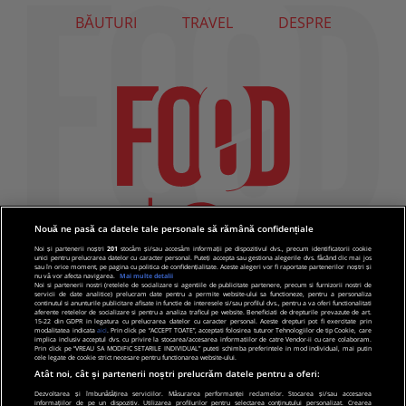
BĂUTURI
TRAVEL
DESPRE
Nouă ne pasă ca datele tale personale să rămână confidențiale
Noi și partenerii noștri
201
stocăm și/sau accesăm informații pe dispozitivul dvs., precum identificatorii cookie
unici pentru prelucrarea datelor cu caracter personal. Puteți accepta sau gestiona alegerile dvs. făcând clic mai jos
sau în orice moment, pe pagina cu politica de confidențialitate. Aceste alegeri vor fi raportate partenerilor noștri și
nu vă vor afecta navigarea.
Mai multe detalii
Noi si partenerii nostri (retelele de socializare si agentiile de publicitate partenere, precum si furnizorii nostri de
servicii de date analitice) prelucram date pentru a permite website-ului sa functioneze, pentru a personaliza
continutul si anunturile publicitare afisate in functie de interesele si/sau profilul dvs., pentru a va oferi functionalitati
aferente retelelor de socializare si pentru a analiza traficul pe website. Beneficiati de drepturile prevazute de art.
15-22 din GDPR in legatura cu prelucrarea datelor cu caracter personal. Aceste drepturi pot fi exercitate prin
modalitatea indicata
aici
. Prin click pe “ACCEPT TOATE”, acceptati folosirea tuturor Tehnologiilor de tip Cookie, care
implica inclusiv acceptul dvs. cu privire la stocarea/accesarea informatiilor de catre Vendor-ii cu care colaboram.
Prin click pe “VREAU SA MODIFIC SETARILE INDIVIDUAL” puteti schimba preferintele in mod individual, mai putin
cele legate de cookie strict necesare pentru functionarea website-ului.
Atât noi, cât și partenerii noștri prelucrăm datele pentru a oferi:
Dezvoltarea și îmbunătățirea serviciilor. Măsurarea performanței reclamelor. Stocarea și/sau accesarea
informațiilor de pe un dispozitiv. Utilizarea profilurilor pentru selectarea conținutului personalizat. Crearea