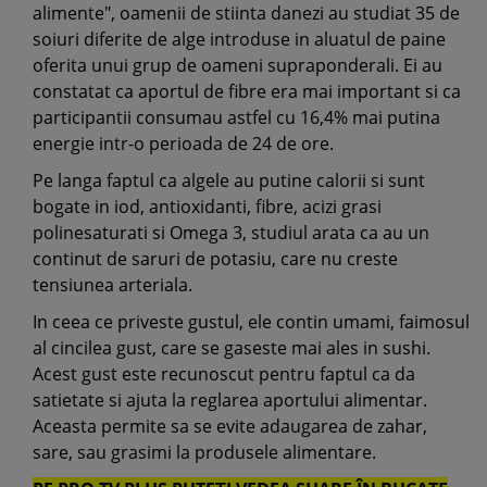
alimente", oamenii de stiinta danezi au studiat 35 de
soiuri diferite de alge introduse in aluatul de paine
oferita unui grup de oameni supraponderali. Ei au
constatat ca aportul de fibre era mai important si ca
participantii consumau astfel cu 16,4% mai putina
energie intr-o perioada de 24 de ore.
Pe langa faptul ca algele au putine calorii si sunt
bogate in iod, antioxidanti, fibre, acizi grasi
polinesaturati si Omega 3, studiul arata ca au un
continut de saruri de potasiu, care nu creste
tensiunea arteriala.
In ceea ce priveste gustul, ele contin umami, faimosul
al cincilea gust, care se gaseste mai ales in sushi.
Acest gust este recunoscut pentru faptul ca da
satietate si ajuta la reglarea aportului alimentar.
Aceasta permite sa se evite adaugarea de zahar,
sare, sau grasimi la produsele alimentare.