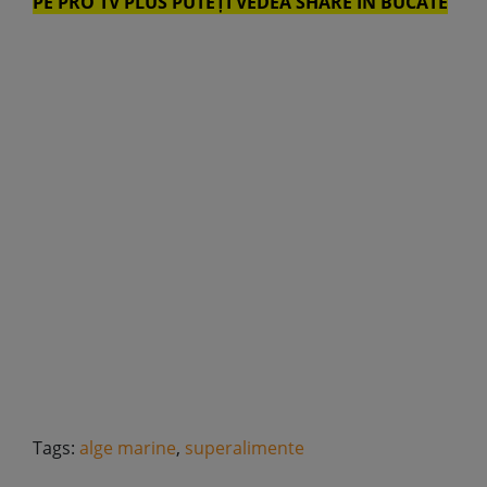
PE PRO TV PLUS PUTEȚI VEDEA SHARE ÎN BUCATE
Tags:
alge marine
,
superalimente