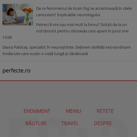
De ce fenomenul de brain fog se accentuează în zilele
caniculare? Explicațiile neurologului
Petreci 8 ore sau mai mult la birou? Soluții de la un
nutriționist pentru oboseala care apare în jurul orei
15:00
Diana Palotaș, specialist în neuroștiințe: Deținem abilități extraordinare
înnăscute care susțin o viață lungă și sănătoasă
perfecte.ro
EVENIMENT
MENIU
REȚETE
BĂUTURI
TRAVEL
DESPRE