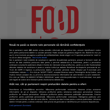
Nouă ne pasă ca datele tale personale să rămână confidențiale
Noi și partenerii noștri
201
stocăm și/sau accesăm informații pe dispozitivul dvs., precum identificatorii cookie
unici pentru prelucrarea datelor cu caracter personal. Puteți accepta sau gestiona alegerile dvs. făcând clic mai jos
sau în orice moment, pe pagina cu politica de confidențialitate. Aceste alegeri vor fi raportate partenerilor noștri și
nu vă vor afecta navigarea.
Mai multe detalii
Noi si partenerii nostri (retelele de socializare si agentiile de publicitate partenere, precum si furnizorii nostri de
servicii de date analitice) prelucram date pentru a permite website-ului sa functioneze, pentru a personaliza
continutul si anunturile publicitare afisate in functie de interesele si/sau profilul dvs., pentru a va oferi functionalitati
aferente retelelor de socializare si pentru a analiza traficul pe website. Beneficiati de drepturile prevazute de art.
15-22 din GDPR in legatura cu prelucrarea datelor cu caracter personal. Aceste drepturi pot fi exercitate prin
modalitatea indicata
aici
. Prin click pe “ACCEPT TOATE”, acceptati folosirea tuturor Tehnologiilor de tip Cookie, care
implica inclusiv acceptul dvs. cu privire la stocarea/accesarea informatiilor de catre Vendor-ii cu care colaboram.
Prin click pe “VREAU SA MODIFIC SETARILE INDIVIDUAL” puteti schimba preferintele in mod individual, mai putin
cele legate de cookie strict necesare pentru functionarea website-ului.
Atât noi, cât și partenerii noștri prelucrăm datele pentru a oferi:
Dezvoltarea și îmbunătățirea serviciilor. Măsurarea performanței reclamelor. Stocarea și/sau accesarea
informațiilor de pe un dispozitiv. Utilizarea profilurilor pentru selectarea conținutului personalizat. Crearea
© 2019 PRO TV S.R.L |
Politica de Cookie
|
Politica
profilurilor de conținut personalizat. Utilizarea profilurilor pentru selectarea publicității personalizate. Crearea
profilurilor pentru publicitate personalizată. Măsurarea performanței conținutului. Înțelegerea publicului prin
de confidentialitate
statistici sau combinații de date din surse diferite. Utilizarea de date limitate pentru a selecta publicitatea. Utilizarea
datelor limitate pentru a selecta conținutul. Date precise de geolocație și identificarea prin scanarea dispozitivului.
Listă parteneri (furnizori)