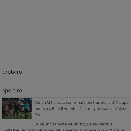
protv.ro
sport.ro
Adrian Mihalcea a confirmat noul transfer la UTA după
remiza cu Rapid! Anunțul făcut despre starea lui Alexi
Pitu
După un flash-interviu liniștit, Daniel Pancu a
EXPLODAT la conferință și s-a luat la ceartă cu oamenii în sală: ”Gata, nu