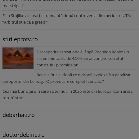
mai strigați”
Filip Stojilkovic, reacție tranșantă după controversa din meciul cu UTA:
”Arbitrul știe că a greșit!”
stirileprotv.ro
Descoperire senzațională lângă Piramida Roșie: Un
sistem hidraulic de 4.500 ani ar conține secretul
construirii piramidelor
Reacția Rusiei după ce o dronă explozivă a paralizat
aeroportul din Leipzig: „O provocare complet fabricată”
Cea mai bună țară în care să te muți în 2026 este din Europa. Cum arată
top 10 state
debarbati.ro
doctordebine.ro