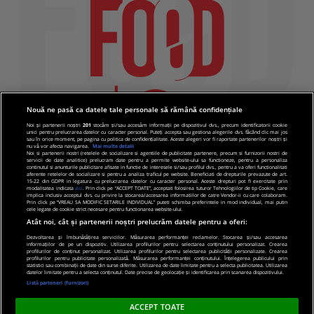
Nouă ne pasă ca datele tale personale să rămână confidențiale
Noi și partenerii noștri
201
stocăm și/sau accesăm informații pe dispozitivul dvs., precum identificatorii cookie
unici pentru prelucrarea datelor cu caracter personal. Puteți accepta sau gestiona alegerile dvs. făcând clic mai jos
sau în orice moment, pe pagina cu politica de confidențialitate. Aceste alegeri vor fi raportate partenerilor noștri și
nu vă vor afecta navigarea.
Mai multe detalii
Noi si partenerii nostri (retelele de socializare si agentiile de publicitate partenere, precum si furnizorii nostri de
servicii de date analitice) prelucram date pentru a permite website-ului sa functioneze, pentru a personaliza
continutul si anunturile publicitare afisate in functie de interesele si/sau profilul dvs., pentru a va oferi functionalitati
aferente retelelor de socializare si pentru a analiza traficul pe website. Beneficiati de drepturile prevazute de art.
15-22 din GDPR in legatura cu prelucrarea datelor cu caracter personal. Aceste drepturi pot fi exercitate prin
modalitatea indicata
aici
. Prin click pe “ACCEPT TOATE”, acceptati folosirea tuturor Tehnologiilor de tip Cookie, care
implica inclusiv acceptul dvs. cu privire la stocarea/accesarea informatiilor de catre Vendor-ii cu care colaboram.
Prin click pe “VREAU SA MODIFIC SETARILE INDIVIDUAL” puteti schimba preferintele in mod individual, mai putin
cele legate de cookie strict necesare pentru functionarea website-ului.
Atât noi, cât și partenerii noștri prelucrăm datele pentru a oferi:
Dezvoltarea și îmbunătățirea serviciilor. Măsurarea performanței reclamelor. Stocarea și/sau accesarea
informațiilor de pe un dispozitiv. Utilizarea profilurilor pentru selectarea conținutului personalizat. Crearea
© 2019 PRO TV S.R.L |
Politica de Cookie
|
Politica
profilurilor de conținut personalizat. Utilizarea profilurilor pentru selectarea publicității personalizate. Crearea
profilurilor pentru publicitate personalizată. Măsurarea performanței conținutului. Înțelegerea publicului prin
de confidentialitate
statistici sau combinații de date din surse diferite. Utilizarea de date limitate pentru a selecta publicitatea. Utilizarea
datelor limitate pentru a selecta conținutul. Date precise de geolocație și identificarea prin scanarea dispozitivului.
Listă parteneri (furnizori)
ACCEPT TOATE