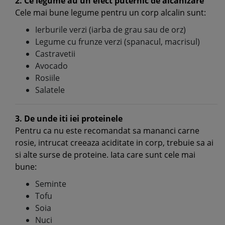
2. Ce legume au un efect puternic de alcanizare
Cele mai bune legume pentru un corp alcalin sunt:
Ierburile verzi (iarba de grau sau de orz)
Legume cu frunze verzi (spanacul, macrisul)
Castravetii
Avocado
Rosiile
Salatele
3. De unde iti iei proteinele
Pentru ca nu este recomandat sa mananci carne
rosie, intrucat creeaza aciditate in corp, trebuie sa ai
si alte surse de proteine. Iata care sunt cele mai
bune:
Seminte
Tofu
Soia
Nuci