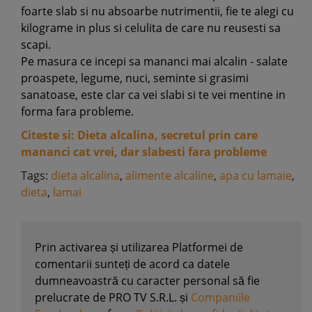
foarte slab si nu absoarbe nutrimentii, fie te alegi cu
kilograme in plus si celulita de care nu reusesti sa
scapi.
Pe masura ce incepi sa mananci mai alcalin - salate
proaspete, legume, nuci, seminte si grasimi
sanatoase, este clar ca vei slabi si te vei mentine in
forma fara probleme.
Citeste si: Dieta alcalina, secretul prin care
mananci cat vrei, dar slabesti fara probleme
Tags:
dieta alcalina
,
alimente alcaline
,
apa cu lamaie
,
dieta
,
lamai
Prin activarea și utilizarea Platformei de
comentarii sunteți de acord ca datele
dumneavoastră cu caracter personal să fie
prelucrate de PRO TV S.R.L. și
Companiile