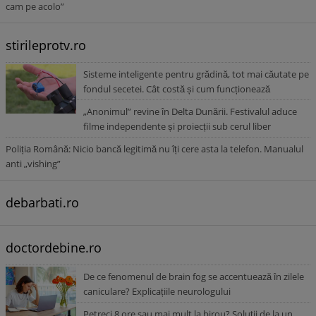
cam pe acolo”
stirileprotv.ro
Sisteme inteligente pentru grădină, tot mai căutate pe
fondul secetei. Cât costă și cum funcționează
„Anonimul” revine în Delta Dunării. Festivalul aduce
filme independente și proiecții sub cerul liber
Poliția Română: Nicio bancă legitimă nu îți cere asta la telefon. Manualul
anti „vishing”
debarbati.ro
doctordebine.ro
De ce fenomenul de brain fog se accentuează în zilele
caniculare? Explicațiile neurologului
Petreci 8 ore sau mai mult la birou? Soluții de la un