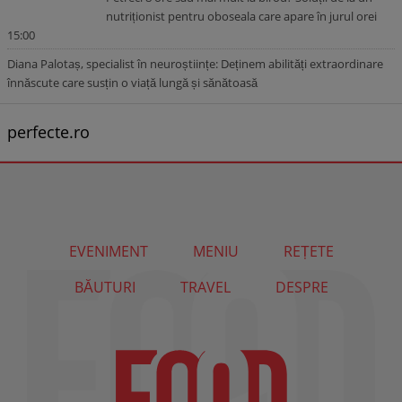
nutriționist pentru oboseala care apare în jurul orei
15:00
Diana Palotaș, specialist în neuroștiințe: Deținem abilități extraordinare
înnăscute care susțin o viață lungă și sănătoasă
perfecte.ro
EVENIMENT
MENIU
REȚETE
BĂUTURI
TRAVEL
DESPRE