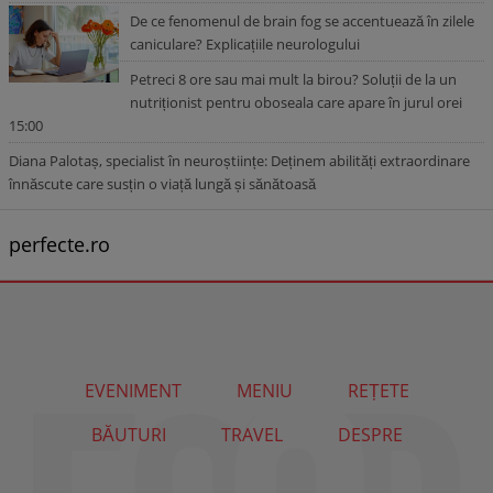
De ce fenomenul de brain fog se accentuează în zilele
caniculare? Explicațiile neurologului
Petreci 8 ore sau mai mult la birou? Soluții de la un
nutriționist pentru oboseala care apare în jurul orei
15:00
Diana Palotaș, specialist în neuroștiințe: Deținem abilități extraordinare
înnăscute care susțin o viață lungă și sănătoasă
perfecte.ro
EVENIMENT
MENIU
REȚETE
BĂUTURI
TRAVEL
DESPRE