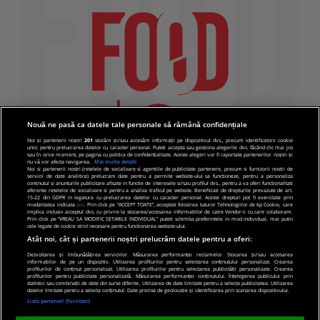
Nouă ne pasă ca datele tale personale să rămână confidențiale
Noi și partenerii noștri
201
stocăm și/sau accesăm informații pe dispozitivul dvs., precum identificatorii cookie
unici pentru prelucrarea datelor cu caracter personal. Puteți accepta sau gestiona alegerile dvs. făcând clic mai jos
sau în orice moment, pe pagina cu politica de confidențialitate. Aceste alegeri vor fi raportate partenerilor noștri și
nu vă vor afecta navigarea.
Mai multe detalii
Noi si partenerii nostri (retelele de socializare si agentiile de publicitate partenere, precum si furnizorii nostri de
servicii de date analitice) prelucram date pentru a permite website-ului sa functioneze, pentru a personaliza
continutul si anunturile publicitare afisate in functie de interesele si/sau profilul dvs., pentru a va oferi functionalitati
aferente retelelor de socializare si pentru a analiza traficul pe website. Beneficiati de drepturile prevazute de art.
15-22 din GDPR in legatura cu prelucrarea datelor cu caracter personal. Aceste drepturi pot fi exercitate prin
modalitatea indicata
aici
. Prin click pe “ACCEPT TOATE”, acceptati folosirea tuturor Tehnologiilor de tip Cookie, care
implica inclusiv acceptul dvs. cu privire la stocarea/accesarea informatiilor de catre Vendor-ii cu care colaboram.
Prin click pe “VREAU SA MODIFIC SETARILE INDIVIDUAL” puteti schimba preferintele in mod individual, mai putin
cele legate de cookie strict necesare pentru functionarea website-ului.
Atât noi, cât și partenerii noștri prelucrăm datele pentru a oferi:
Dezvoltarea și îmbunătățirea serviciilor. Măsurarea performanței reclamelor. Stocarea și/sau accesarea
informațiilor de pe un dispozitiv. Utilizarea profilurilor pentru selectarea conținutului personalizat. Crearea
© 2019 PRO TV S.R.L |
Politica de Cookie
|
Politica
profilurilor de conținut personalizat. Utilizarea profilurilor pentru selectarea publicității personalizate. Crearea
profilurilor pentru publicitate personalizată. Măsurarea performanței conținutului. Înțelegerea publicului prin
de confidentialitate
statistici sau combinații de date din surse diferite. Utilizarea de date limitate pentru a selecta publicitatea. Utilizarea
datelor limitate pentru a selecta conținutul. Date precise de geolocație și identificarea prin scanarea dispozitivului.
Listă parteneri (furnizori)