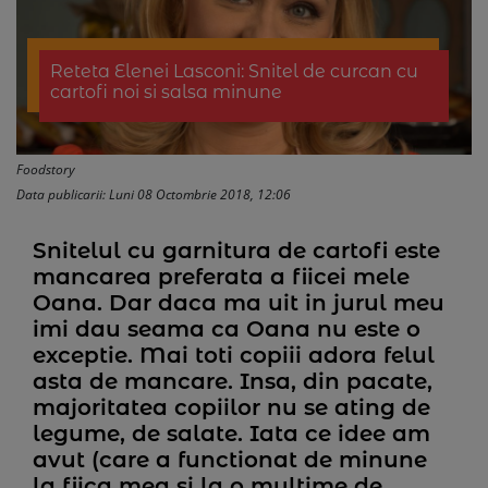
Reteta Elenei Lasconi: Snitel de curcan cu
cartofi noi si salsa minune
Foodstory
Data publicarii: Luni 08 Octombrie 2018, 12:06
Snitelul cu garnitura de cartofi este
mancarea preferata a fiicei mele
Oana. Dar daca ma uit in jurul meu
imi dau seama ca Oana nu este o
exceptie. Mai toti copiii adora felul
asta de mancare. Insa, din pacate,
majoritatea copiilor nu se ating de
legume, de salate. Iata ce idee am
avut (care a functionat de minune
la fiica mea si la o multime de