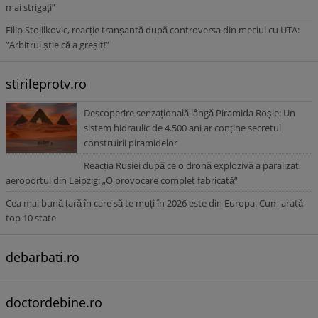
mai strigați”
Filip Stojilkovic, reacție tranșantă după controversa din meciul cu UTA:
”Arbitrul știe că a greșit!”
stirileprotv.ro
Descoperire senzațională lângă Piramida Roșie: Un
sistem hidraulic de 4.500 ani ar conține secretul
construirii piramidelor
Reacția Rusiei după ce o dronă explozivă a paralizat
aeroportul din Leipzig: „O provocare complet fabricată”
Cea mai bună țară în care să te muți în 2026 este din Europa. Cum arată
top 10 state
debarbati.ro
doctordebine.ro