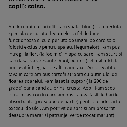
copii): salsa.
Am inceput cu cartofii. I-am spalat bine ( cu o periuta
speciala de curatat legumele- la fel de bine
functioneaza si cu o periuta de unghii pe care sa o
folositi exclusiv pentru spalatul legumelor). I-am pus
intregi la fiert (la foc mic) in apa cu sare. I-am scurs si
i-am lasat sa se zvante. Apoi, pe unii (cei mai mici) i-
am lasat întregi iar pe altii i-am taiat. Am pregatit o
tava in care am pus cartofii stropiti cu putin ulei de
floarea soarelui. I-am lasat la cuptor ( la 200 de
grade) pana cand au prins crusta. Apoi, i-am scos
intr-un castron in care am pus cateva fasii de hartie
absorbanta (prosoape de hartie) pentru a indeparta
excesul de ulei. Am potrivit de sare si am presarat
deasupra marar si patrunjel verde (tocat marunt).