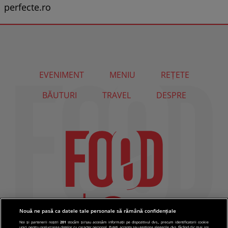
perfecte.ro
EVENIMENT
MENIU
REȚETE
BĂUTURI
TRAVEL
DESPRE
Nouă ne pasă ca datele tale personale să rămână confidențiale
Noi și partenerii noștri
201
stocăm și/sau accesăm informații pe dispozitivul dvs., precum identificatorii cookie
unici pentru prelucrarea datelor cu caracter personal. Puteți accepta sau gestiona alegerile dvs. făcând clic mai jos