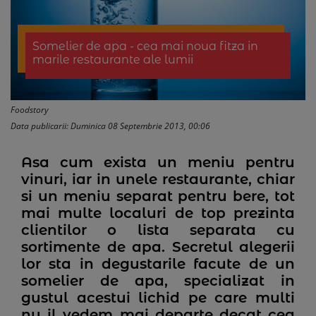
Somelier de apa - cea mai noua fitza in
marile restaurante ale lumii
Foodstory
Data publicarii: Duminica 08 Septembrie 2013, 00:06
Asa cum exista un meniu pentru
vinuri, iar in unele restaurante, chiar
si un meniu separat pentru bere, tot
mai multe localuri de top prezinta
clientilor o lista separata cu
sortimente de apa. Secretul alegerii
lor sta in degustarile facute de un
somelier de apa, specializat in
gustul acestui lichid pe care multi
nu il vedem mai departe decat cea