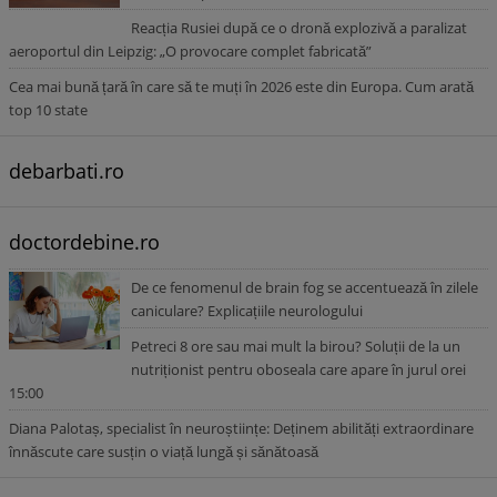
Reacția Rusiei după ce o dronă explozivă a paralizat
aeroportul din Leipzig: „O provocare complet fabricată”
Cea mai bună țară în care să te muți în 2026 este din Europa. Cum arată
top 10 state
debarbati.ro
doctordebine.ro
De ce fenomenul de brain fog se accentuează în zilele
caniculare? Explicațiile neurologului
Petreci 8 ore sau mai mult la birou? Soluții de la un
nutriționist pentru oboseala care apare în jurul orei
15:00
Diana Palotaș, specialist în neuroștiințe: Deținem abilități extraordinare
înnăscute care susțin o viață lungă și sănătoasă