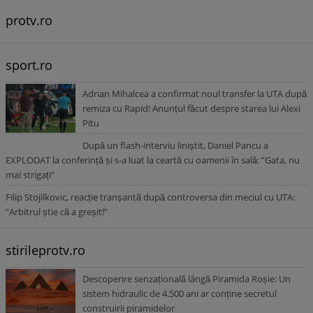
protv.ro
sport.ro
Adrian Mihalcea a confirmat noul transfer la UTA după
remiza cu Rapid! Anunțul făcut despre starea lui Alexi
Pitu
După un flash-interviu liniștit, Daniel Pancu a
EXPLODAT la conferință și s-a luat la ceartă cu oamenii în sală: ”Gata, nu
mai strigați”
Filip Stojilkovic, reacție tranșantă după controversa din meciul cu UTA:
”Arbitrul știe că a greșit!”
stirileprotv.ro
Descoperire senzațională lângă Piramida Roșie: Un
sistem hidraulic de 4.500 ani ar conține secretul
construirii piramidelor