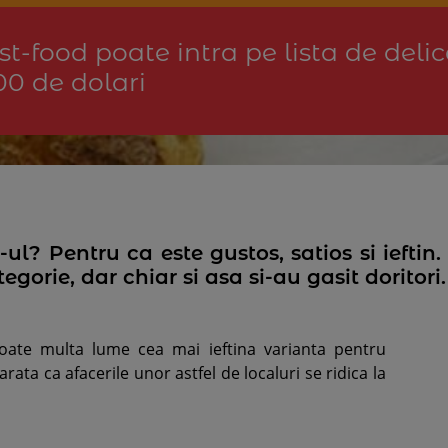
t-food poate intra pe lista de deli
00 de dolari
-ul? Pentru ca este gustos, satios si iefti
tegorie, dar chiar si asa si-au gasit doritori.
foate multa lume cea mai ieftina varianta pentru
rata ca afacerile unor astfel de localuri se ridica la