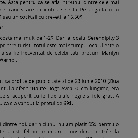
ate. Asta pentru ca se afla intr-unul dintre cele mai
ricane si are o clientela selecta. Pe langa taco cu
$ sau un cocktail cu creveti la 16.50$.
or
costa mai mult de 1-2$. Dar la localul Serendipity 3
printre turisti, totul este mai scump. Localul este o
a sa fie frecventat de celebritati, precum Marilyn
Warhol.
t sa profite de publicitate si pe 23 iunie 2010 (Ziua
antul a oferit "Haute Dog". Avea 30 cm lungime, era
be si acoperit cu felii de trufe negre si foie gras. A
 ca s-a vandut la pretul de 69$.
 dintre noi, dar niciunul nu am platit 95$ pentru o
ste acest fel de mancare, considerat entrée la