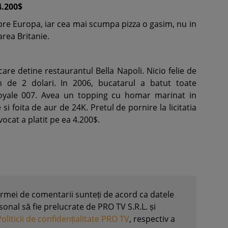
4.200$
re Europa, iar cea mai scumpa pizza o gasim, nu in
area Britanie.
are detine restaurantul Bella Napoli. Nicio felie de
in de 2 dolari. In 2006, bucatarul a batut toate
Royale 007. Avea un topping cu homar marinat in
si foita de aur de 24K. Pretul de pornire la licitatia
ocat a platit pe ea 4.200$.
formei de comentarii sunteți de acord ca datele
nal să fie prelucrate de PRO TV S.R.L. și
Politicii de confidențialitate PRO TV
, respectiv a