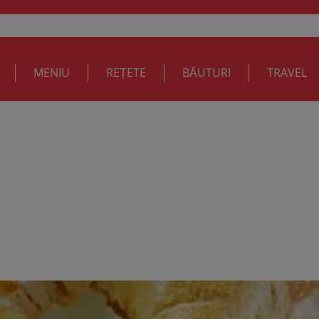
MENIU
REȚETE
BĂUTURI
TRAVEL