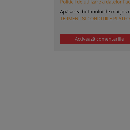
Politicii de utilizare a datelor F
Apăsarea butonului de mai jos 
TERMENII ȘI CONDIȚIILE PLATF
Activează comentariile