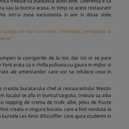
ica trebuie sa plateasca acest pret. Diferenta e ca
ra sau la bunica acasa, in timp ce acest restaurant
his intr-o zona exclusivista si are si doua stele
 castiga cel mai cool mixer, KitchenAid, participand la
iveste"
mperi la covrigariile de la noi, dar tot ni se pare
ork arata ca o chifla pufoasa cu gaura in mijloc si
rate ale americanilor care vor sa infulece ceva in
e creatia bucatarului chef al restaurantului Westin
 localul se afla in buricul targului, trebuia sa aiba
cu topping de crema de trufe albe, jeleu de fructe
 A fost creata o singura bucata, care a fost vanduta la
ru bursele Les Amis d’Escoffier care ajuta studentii in