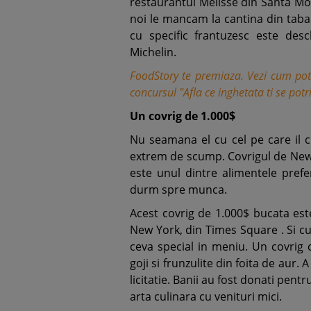
restaurantul Melisse din Santa Mon
noi le mancam la cantina din taba
cu specific frantuzesc este desc
Michelin.
FoodStory te premiaza. Vezi cum poti
concursul "Afla ce inghetata ti se potr
Un covrig de 1.000$
Nu seamana el cu cel pe care il cu
extrem de scump. Covrigul de New Y
este unul dintre alimentele prefe
durm spre munca.
Acest covrig de 1.000$ bucata est
New York, din Times Square . Si cum
ceva special in meniu. Un covrig 
goji si frunzulite din foita de aur.
licitatie. Banii au fost donati pent
arta culinara cu venituri mici.