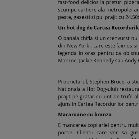
fast-food delicios la preturi piper
scumpe cartiere ala metropolei ame
peste, gasesti si pui prajit cu 24.50
Un hot dog de Cartea Recorduril
O banala chifla si un crenvurst nu 
din New York , care este faimos si 
legenda in oras pentru ca obisnui
Monroe, Jackie Kennedy sau Andy 
Proprietarul, Stephen Bruce, a stiu
Nationala a Hot Dog-ului) restaur
prajit pe gratar cu unt de trufe al
ajuns in Cartea Recordurilor pentru
Macaroane cu branza
E mancarea copilariei pentru multi
portie. Clientii care vor sa gu