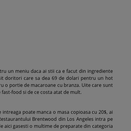
ntru un meniu daca ai stii ca e facut din ingrediente
sit doritori care sa dea 69 de dolari pentru un hot
ru o portie de macaroane cu branza. Uite care sunt
fast-food si de ce costa atat de mult.
lie intreaga poate manca o masa copioasa cu 20$, ai
 Restaurantului Brentwood din Los Angeles intra pe
de aici gasesti o multime de preparate din categoria