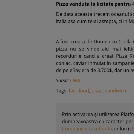
Pizza vanduta la licitate pentru 
De data aceasta trecem oceanul sp
Italia asa cum te-ai astepta, ci in M
A fost creata de Domenico Crolla c
pizza nu se vinde aici mai ieft
recordurile cand a creat Pizza 
coniac, caviar inmuiat in sampanie 
de pe eBay era de 3.700$, dar un av
Sursa:
CNBC
Tags:
fast-food
,
pizza
,
sandwich
Prin activarea și utilizarea Plat
dumneavoastră cu caracter perso
Companiile Facebook
conform