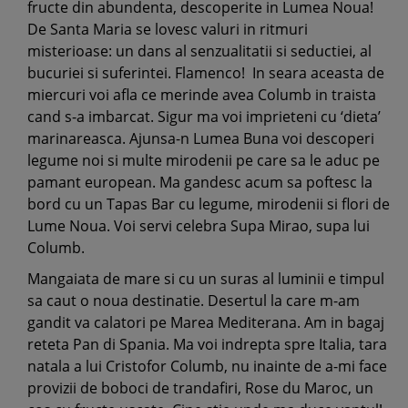
fructe din abundenta, descoperite in Lumea Noua!
De Santa Maria se lovesc valuri in ritmuri
misterioase: un dans al senzualitatii si seductiei, al
bucuriei si suferintei. Flamenco! In seara aceasta de
miercuri voi afla ce merinde avea Columb in traista
cand s-a imbarcat. Sigur ma voi imprieteni cu ‘dieta’
marinareasca. Ajunsa-n Lumea Buna voi descoperi
legume noi si multe mirodenii pe care sa le aduc pe
pamant european. Ma gandesc acum sa poftesc la
bord cu un Tapas Bar cu legume, mirodenii si flori de
Lume Noua. Voi servi celebra Supa Mirao, supa lui
Columb.
Mangaiata de mare si cu un suras al luminii e timpul
sa caut o noua destinatie. Desertul la care m-am
gandit va calatori pe Marea Mediterana. Am in bagaj
reteta Pan di Spania. Ma voi indrepta spre Italia, tara
natala a lui Cristofor Columb, nu inainte de a-mi face
provizii de boboci de trandafiri, Rose du Maroc, un