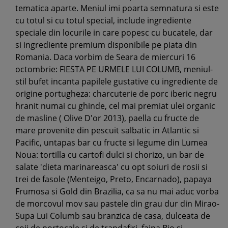
tematica aparte. Meniul imi poarta semnatura si este
cu totul si cu totul special, include ingrediente
speciale din locurile in care popesc cu bucatele, dar
si ingrediente premium disponibile pe piata din
Romania. Daca vorbim de Seara de miercuri 16
octombrie: FIESTA PE URMELE LUI COLUMB, meniul-
stil bufet incanta papilele gustative cu ingrediente de
origine portugheza: charcuterie de porc iberic negru
hranit numai cu ghinde, cel mai premiat ulei organic
de masline ( Olive D'or 2013), paella cu fructe de
mare provenite din pescuit salbatic in Atlantic si
Pacific, untapas bar cu fructe si legume din Lumea
Noua: tortilla cu cartofi dulci si chorizo, un bar de
salate 'dieta marinareasca' cu opt soiuri de rosii si
trei de fasole (Menteigo, Preto, Encarnado), papaya
Frumosa si Gold din Brazilia, ca sa nu mai aduc vorba
de morcovul mov sau pastele din grau dur din Mirao-
Supa Lui Columb sau branzica de casa, dulceata de