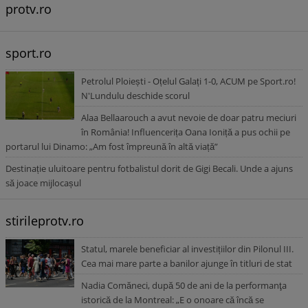
protv.ro
sport.ro
Petrolul Ploiești - Oțelul Galați 1-0, ACUM pe Sport.ro!
N'Lundulu deschide scorul
Alaa Bellaarouch a avut nevoie de doar patru meciuri
în România! Influencerița Oana Ioniță a pus ochii pe
portarul lui Dinamo: „Am fost împreună în altă viață”
Destinație uluitoare pentru fotbalistul dorit de Gigi Becali. Unde a ajuns
să joace mijlocașul
stirileprotv.ro
Statul, marele beneficiar al investițiilor din Pilonul III.
Cea mai mare parte a banilor ajunge în titluri de stat
Nadia Comăneci, după 50 de ani de la performanţa
istorică de la Montreal: „E o onoare că încă se