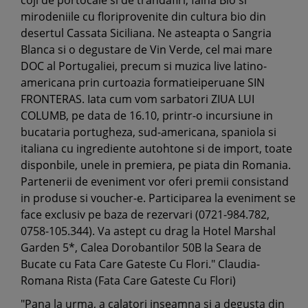
coji de portocale si de trandafiri, faina Bio si
mirodeniile cu floriprovenite din cultura bio din
desertul Cassata Siciliana. Ne asteapta o Sangria
Blanca si o degustare de Vin Verde, cel mai mare
DOC al Portugaliei, precum si muzica live latino-
americana prin curtoazia formatieiperuane SIN
FRONTERAS. Iata cum vom sarbatori ZIUA LUI
COLUMB, pe data de 16.10, printr-o incursiune in
bucataria portugheza, sud-americana, spaniola si
italiana cu ingrediente autohtone si de import, toate
disponbile, unele in premiera, pe piata din Romania.
Partenerii de eveniment vor oferi premii consistand
in produse si voucher-e. Participarea la eveniment se
face exclusiv pe baza de rezervari (0721-984.782,
0758-105.344). Va astept cu drag la Hotel Marshal
Garden 5*, Calea Dorobantilor 50B la Seara de
Bucate cu Fata Care Gateste Cu Flori." Claudia-
Romana Rista (Fata Care Gateste Cu Flori)
"Pana la urma, a calatori inseamna si a degusta din