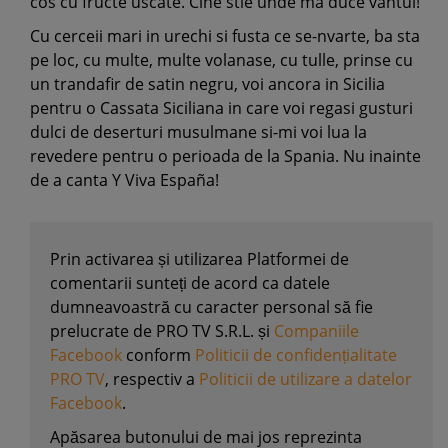
cos cu fructe uscate. Cine stie unde ma duce vantul!
Cu cerceii mari in urechi si fusta ce se-nvarte, ba sta
pe loc, cu multe, multe volanase, cu tulle, prinse cu
un trandafir de satin negru, voi ancora in Sicilia
pentru o Cassata Siciliana in care voi regasi gusturi
dulci de deserturi musulmane si-mi voi lua la
revedere pentru o perioada de la Spania. Nu inainte
de a canta Y Viva España!
Prin activarea și utilizarea Platformei de
comentarii sunteți de acord ca datele
dumneavoastră cu caracter personal să fie
prelucrate de PRO TV S.R.L. și
Companiile
Facebook
conform
Politicii de confidențialitate
PRO TV
, respectiv a
Politicii de utilizare a datelor
Facebook
.
Apăsarea butonului de mai jos reprezinta