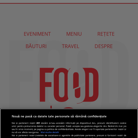
EVENIMENT
MENIU
REȚETE
BĂUTURI
TRAVEL
DESPRE
Nouă ne pasă ca datele tale personale să rămână confidențiale
Noi și partenerii noștri
201
stocăm și/sau accesăm informații pe dispozitivul dvs., precum identificatorii cookie
unici pentru prelucrarea datelor cu caracter personal. Puteți accepta sau gestiona alegerile dvs. făcând clic mai jos
sau în orice moment, pe pagina cu politica de confidențialitate. Aceste alegeri vor fi raportate partenerilor noștri și
nu vă vor afecta navigarea.
Mai multe detalii
Noi si partenerii nostri (retelele de socializare si agentiile de publicitate partenere, precum si furnizorii nostri de