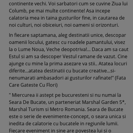
continente vechi. Voi sarbatori cum se cuvine Ziua lui
Columb, pe mai multe continente! Asa incepe
calatoria mea in taina gusturilor fine, in cautarea de
noi culturi, noi obiceiuri, noi oameni si orizonturi.
In fiecare saptamana, aleg destinatii unice, descopar
oamenii locului, gatesc cu roadele pamantului, visez
la o Lume Noua, Veche deopotriva!... Daca am sa caut
Estul si am sa descoper Vestul ramane de vazut. Cine
ajunge cu mine la prima asezare va stii.. Atatea locuri
diferite...atatea destinatii cu bucate creative...si-
nenumarati ambasadori ai gusturilor rafinate!" (Fata
Care Gateste Cu Flori)
" Miercurea ii astept pe bucuresteni si nu numai la
Seara De Bucate, un parteneriat Marshal Garden 5*,
Marshal Turism si Metro Romania. Seara de Bucate
este o serie de evenimente-concept, o seara unica si
inedita de calatorie cu bucatele in regiunile lumii.
Fiecare eveniment in sine are povestea lui si o