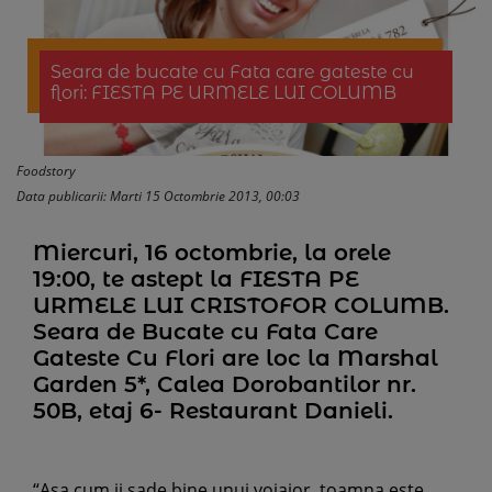
Seara de bucate cu Fata care gateste cu
flori: FIESTA PE URMELE LUI COLUMB
Foodstory
Data publicarii: Marti 15 Octombrie 2013, 00:03
Miercuri, 16 octombrie, la orele
19:00, te astept la FIESTA PE
URMELE LUI CRISTOFOR COLUMB.
Seara de Bucate cu Fata Care
Gateste Cu Flori are loc la Marshal
Garden 5*, Calea Dorobantilor nr.
50B, etaj 6- Restaurant Danieli.
“Asa cum ii sade bine unui voiajor, toamna este