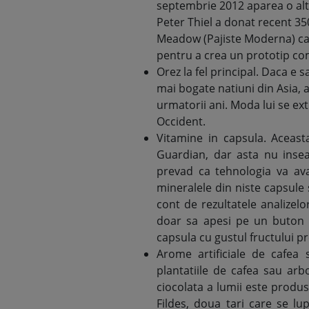
septembrie 2012 aparea o alt
Peter Thiel a donat recent 3
Meadow (Pajiste Moderna) car
pentru a crea un prototip comes
Orez la fel principal. Daca e
mai bogate natiuni din Asia, a
urmatorii ani. Moda lui se ext
Occident.
Vitamine in capsula. Aceast
Guardian, dar asta nu inse
prevad ca tehnologia va av
mineralele din niste capsule 
cont de rezultatele analizelo
doar sa apesi pe un buton s
capsula cu gustul fructului pr
Arome artificiale de cafea s
plantatiile de cafea sau arb
ciocolata a lumii este produ
Fildes, doua tari care se l