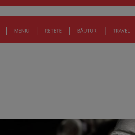
MENIU
REȚETE
BĂUTURI
TRAVEL