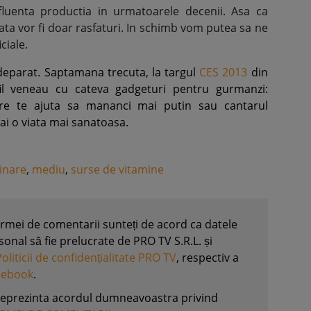
fluenta productia in urmatoarele decenii. Asa ca
ta vor fi doar rasfaturi. In schimb vom putea sa ne
ciale.
indeparat. Saptamana trecuta, la targul
CES 2013
din
il veneau cu cateva gadgeturi pentru gurmanzi:
 care te ajuta sa mananci mai putin sau cantarul
 ai o viata mai sanatoasa.
linare
,
mediu
,
surse de vitamine
formei de comentarii sunteți de acord ca datele
nal să fie prelucrate de PRO TV S.R.L. și
Politicii de confidențialitate PRO TV
, respectiv a
acebook
.
reprezinta acordul dumneavoastra privind