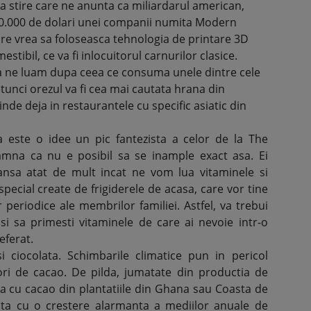
a stire care ne anunta ca miliardarul american,
50.000 de dolari unei companii numita Modern
e vrea sa foloseasca tehnologia de printare 3D
tibil, ce va fi inlocuitorul carnurilor clasice.
 sa ne luam dupa ceea ce consuma unele dintre cele
tunci orezul va fi cea mai cautata hrana din
inde deja in restaurantele cu specific asiatic din
a este o idee un pic fantezista a celor de la The
amna ca nu e posibil sa se inample exact asa. Ei
ansa atat de mult incat ne vom lua vitaminele si
special create de frigiderele de acasa, care vor tine
r periodice ale membrilor familiei. Astfel, va trebui
i sa primesti vitaminele de care ai nevoie intr-o
eferat.
i ciocolata. Schimbarile climatice pun in pericol
ori de cacao. De pilda, jumatate din productia de
sa cu cacao din plantatiile din Ghana sau Coasta de
upta cu o crestere alarmanta a mediilor anuale de