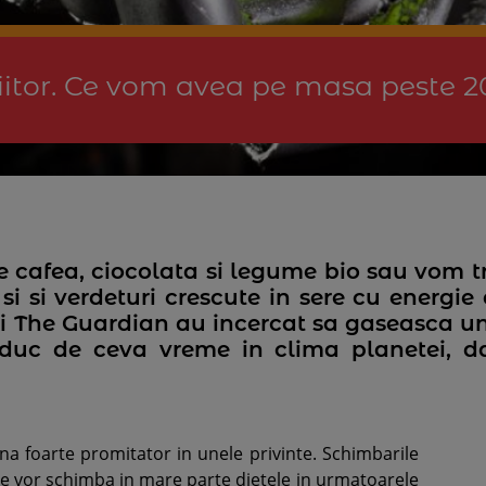
viitor. Ce vom avea pe masa peste 2
cafea, ciocolata si legume bio sau vom tr
si si verdeturi crescute in sere cu energie
orii The Guardian au incercat sa gaseasca u
oduc de ceva vreme in clima planetei, da
na foarte promitator in unele privinte. Schimbarile
 ne vor schimba in mare parte dietele in urmatoarele