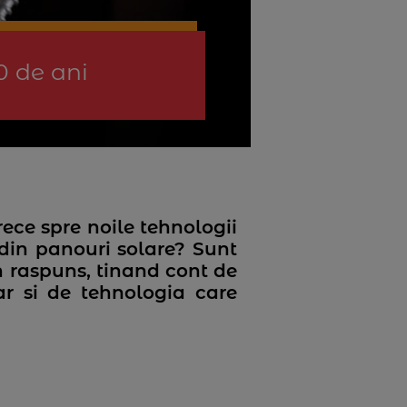
0 de ani
ece spre noile tehnologii
 din panouri solare? Sunt
n raspuns, tinand cont de
r si de tehnologia care