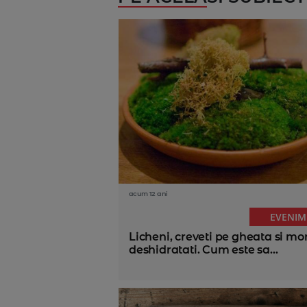
acum 12 ani
EVENIM
Licheni, creveti pe gheata si mo
deshidratati. Cum este sa...