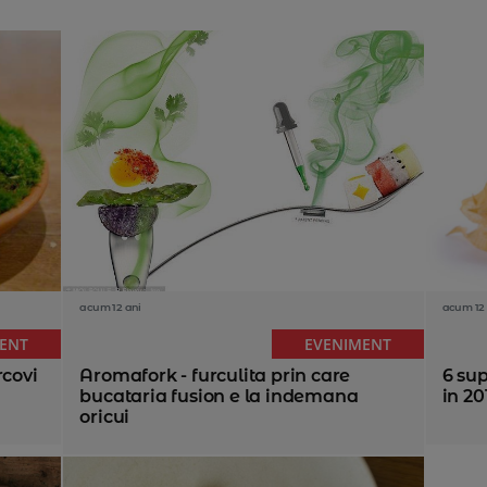
acum 12 ani
acum 12 
ENT
EVENIMENT
rcovi
Aromafork - furculita prin care
6 sup
bucataria fusion e la indemana
in 20
oricui